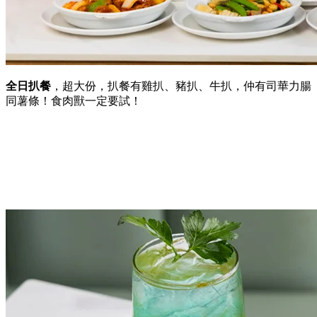
全日扒餐
，超大份，扒餐有雞扒、豬扒、牛扒，仲有司華力腸
同薯條！食肉獸一定要試！