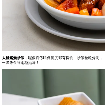
太極鴛鴦炒飯
，呢個真係唔係度度都有得食，炒飯粒粒分明，
一碟飯食到兩種滋味！