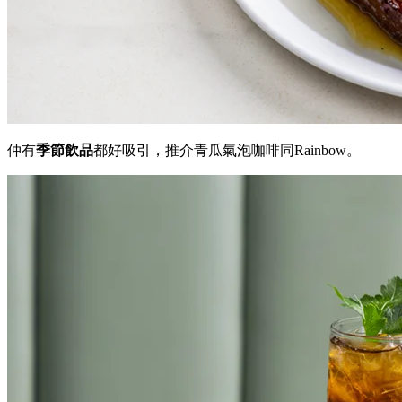
仲有
季節飲品
都好吸引，推介青瓜氣泡咖啡同Rainbow。