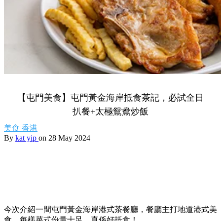
【屯門美食】屯門黃金海岸抵食茶記，必試全日
扒餐+太極鴛鴦炒飯
美食
香港
By
kat yip
on 28 May 2024
今次介紹一間屯門黃金海岸港式茶餐廳，餐廳主打地道港式美
食，每樣菜式份量十足，真係好抵食！