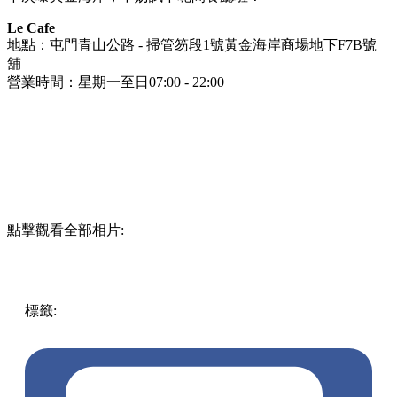
Le Cafe
地點：屯門青山公路 - 掃管笏段1號黃金海岸商場地下F7B號
舖
營業時間：星期一至日07:00 - 22:00
點擊觀看全部相片:
標籤:
中文(繁)
香港
美食
茶餐廳
香港美食
黃金海岸
屯門
屯
門美食