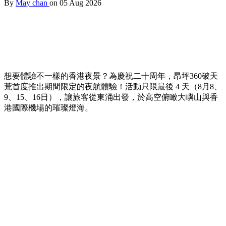
By
May chan
on 05 Aug 2026
想要體驗不一樣的香港夜景？為慶祝二十周年，昂坪360破天
荒首度推出期間限定的夜航體驗！活動只限最後 4 天（8月8、
9、15、16日），讓旅客從東涌出發，於高空俯瞰大嶼山與香
港國際機場的璀璨燈海。