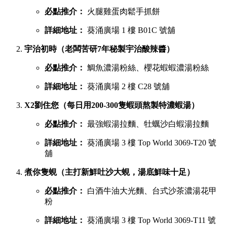
必點推介：
火腿雞蛋肉鬆手抓餅
詳細地址：
葵涌廣場 1 樓 B01C 號舖
宇治初時（老闆苦研7年秘製宇治酸辣醬）
必點推介：
鯛魚濃湯粉絲、櫻花蝦蝦濃湯粉絲
詳細地址：
葵涌廣場 2 樓 C28 號舖
X2劉住您（每日用200-300隻蝦頭熬製特濃蝦湯）
必點推介：
最強蝦湯拉麵、牡蠣沙白蝦湯拉麵
詳細地址：
葵涌廣場 3 樓 Top World 3069-T20 號
舖
煮你隻蜆（主打新鮮吐沙大蜆，湯底鮮味十足）
必點推介：
白酒牛油大光麵、台式沙茶濃湯花甲
粉
詳細地址：
葵涌廣場 3 樓 Top World 3069-T11 號