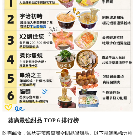
葵廣最強甜品 TOP 6 排行榜
吃完鹹食，當然要預留胃部空間品嚐甜品。以下是網民極力推