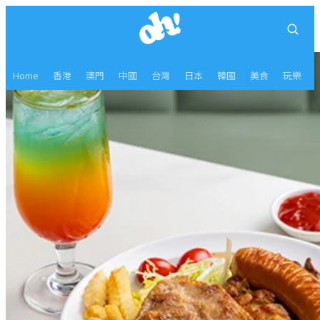
Home
香港
澳門
中國
台灣
日本
韓國
美食
玩樂