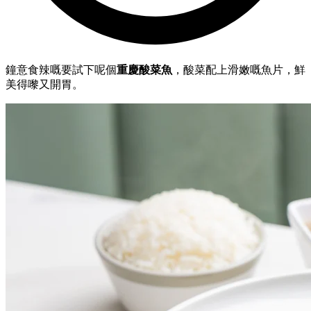
鐘意食辣嘅要試下呢個
重慶酸菜魚
，酸菜配上滑嫩嘅魚片，鮮
美得嚟又開胃。