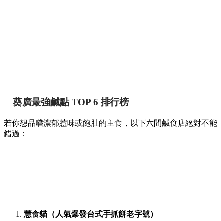
葵廣最強鹹點 TOP 6 排行榜
若你想品嚐濃郁惹味或飽肚的主食，以下六間鹹食店絕對不能
錯過：
慧食貓（人氣爆發台式手抓餅老字號）