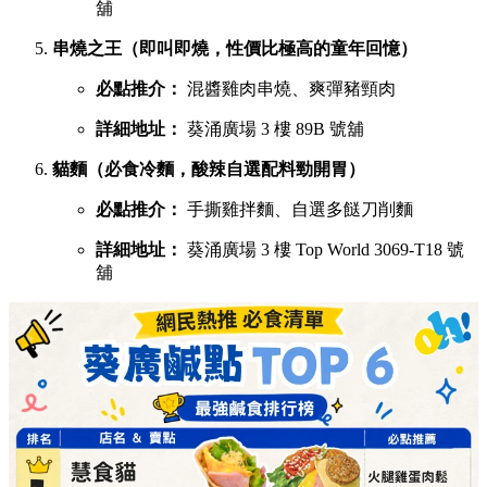
舖
串燒之王（即叫即燒，性價比極高的童年回憶）
必點推介：
混醬雞肉串燒、爽彈豬頸肉
詳細地址：
葵涌廣場 3 樓 89B 號舖
貓麵（必食冷麵，酸辣自選配料勁開胃）
必點推介：
手撕雞拌麵、自選多餸刀削麵
詳細地址：
葵涌廣場 3 樓 Top World 3069-T18 號
舖