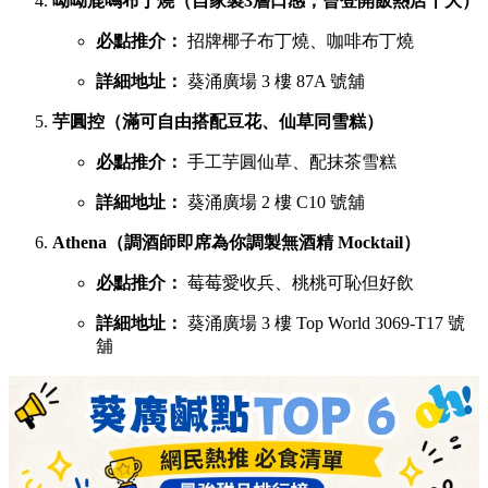
呦呦鹿鳴布丁燒（自家製3層口感，曾登開飯熱店十大）
必點推介：
招牌椰子布丁燒、咖啡布丁燒
詳細地址：
葵涌廣場 3 樓 87A 號舖
芋圓控（滿可自由搭配豆花、仙草同雪糕）
必點推介：
手工芋圓仙草、配抹茶雪糕
詳細地址：
葵涌廣場 2 樓 C10 號舖
Athena（調酒師即席為你調製無酒精 Mocktail）
必點推介：
莓莓愛收兵、桃桃可恥但好飲
詳細地址：
葵涌廣場 3 樓 Top World 3069-T17 號
舖