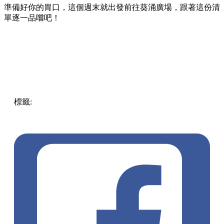
準備好你的胃口，這個週末就出發前往葵涌廣場，跟著這份清
單逐一品嚐吧！
標籤:
Hong Kong
香港
葵廣美食
葵芳好去處
葵芳 / 青衣
葵
涌廣場
葵廣掃街
香港平民美食
慧食貓
鳩戟
呦呦鹿鳴布丁
燒