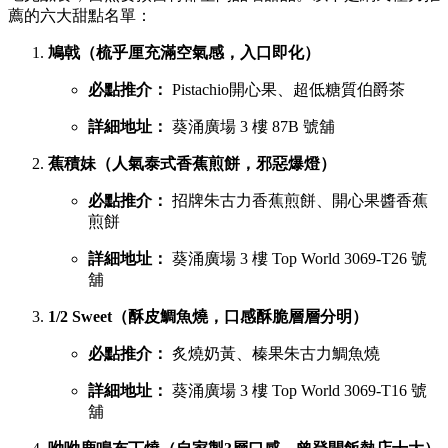
薦的六大甜點名單：
鳩戟（梳乎厘充滿空氣感，入口即化）
必點推介：
Pistachio開心果、超低糖質伯爵茶
詳細地址：
葵涌廣場 3 樓 87B 號舖
蕉積妹（人氣泰式香蕉煎餅，邪惡爆燈）
必點推介：
招牌朱古力香蕉煎餅、開心果醬香蕉
煎餅
詳細地址：
葵涌廣場 3 樓 Top World 3069-T26 號
舖
1/2 Sweet（酥皮鯛魚燒，口感酥脆層層分明）
必點推介：
炙燒奶黃、榛果朱古力鯛魚燒
詳細地址：
葵涌廣場 3 樓 Top World 3069-T16 號
舖