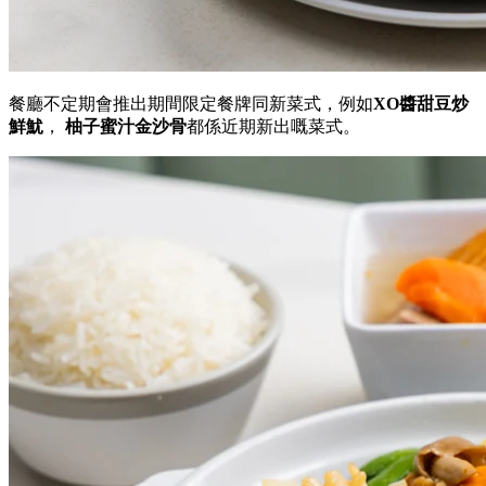
餐廳不定期會推出期間限定餐牌同新菜式，例如
XO醬甜豆炒
鮮魷
，
柚子蜜汁金沙骨
都係近期新出嘅菜式。