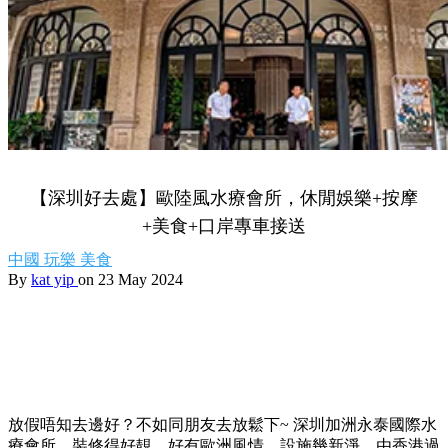
【深圳好去處】歐陸風水療會所，休閒娛樂+按摩
+美食+口岸專車接送
中國
玩樂
美食
By
kat yip
on 23 May 2024
放假唔知去邊好？不如同朋友去放鬆下~ 深圳加洲永泰國際水
療會所，裝修得好靚，好有歐洲風情，設施幾新淨。由香港過