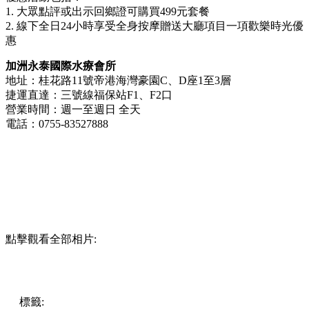
1. 大眾點評或出示回鄉證可購買499元套餐
2. 線下全日24小時享受全身按摩贈送大廳項目一項歡樂時光優
惠
加洲永泰國際水療會所
地址：桂花路11號帝港海灣豪園C、D座1至3層
捷運直達：三號線福保站F1、F2口
營業時間：週一至週日 全天
電話：0755-83527888
點擊觀看全部相片:
標籤:
中文(繁)
美食
玩樂
中國
深圳好去處
深圳美食
深圳按