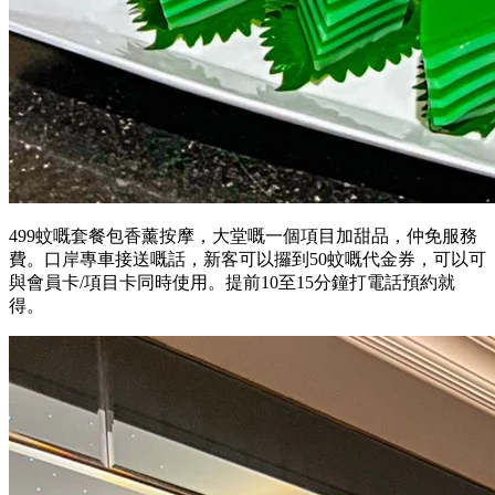
499蚊嘅套餐包香薰按摩，大堂嘅一個項目加甜品，仲免服務
費。口岸專車接送嘅話，新客可以攞到50蚊嘅代金券，可以可
與會員卡/項目卡同時使用。提前10至15分鐘打電話預約就
得。