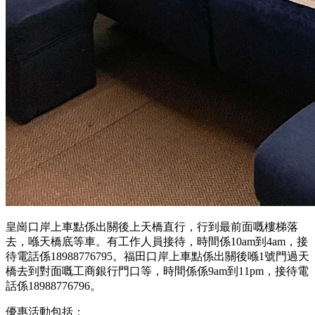
皇崗口岸上車點係出關後上天橋直行，行到最前面嘅樓梯落
去，喺天橋底等車。有工作人員接待，時間係10am到4am，接
待電話係18988776795。福田口岸上車點係出關後喺1號門過天
橋去到對面嘅工商銀行門口等，時間係係9am到11pm，接待電
話係18988776796。
優惠活動包括：