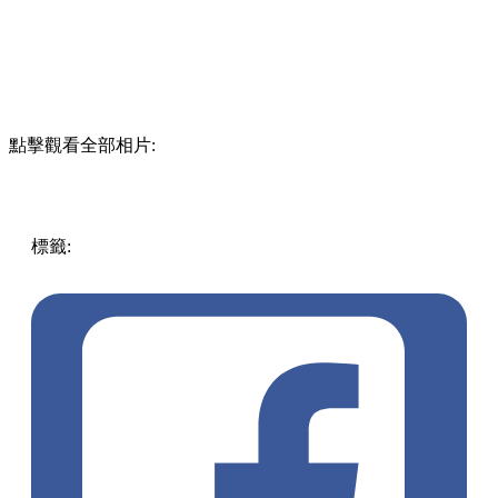
點擊觀看全部相片:
標籤:
中文(繁)
珠海
玩樂
中國
親子好去處
珠海好去處
橫琴
凱悅酒店
珠海橫琴