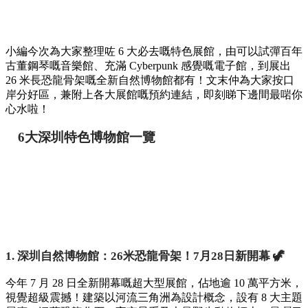
小編今次為大家整理咗 6 大必去嘅特色展館，由可以試彈百年
古董鋼琴嘅音樂館、充滿 Cyberpunk 感覺嘅電子館，到展出
26 米長恐龍骨架嘅全新自然博物館都有！文末仲為大家按口
岸分好區，兼附上各大展館嘅預約連結，即刻睇下邊間最啱你
心水啦！
6大深圳特色博物館一覽
1. 深圳自然博物館：26米恐龍骨架！7月28日新開幕 🦖
今年 7 月 28 日全新開幕嘅超大型展館，佔地逾 10 萬平方米，
視覺超級震撼！建築以河流三角洲為設計概念，設有 8 大主題