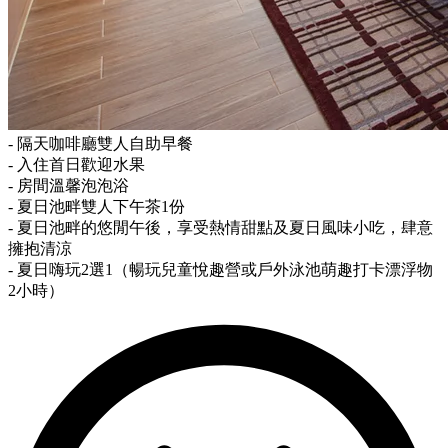
- 隔天咖啡廳雙人自助早餐
- 入住首日歡迎水果
- 房間溫馨泡泡浴
- 夏日池畔雙人下午茶1份
- 夏日池畔的悠閒午後，享受熱情甜點及夏日風味小吃，肆意
擁抱清涼
- 夏日嗨玩2選1（暢玩兒童悅趣營或戶外泳池萌趣打卡漂浮物
2小時）