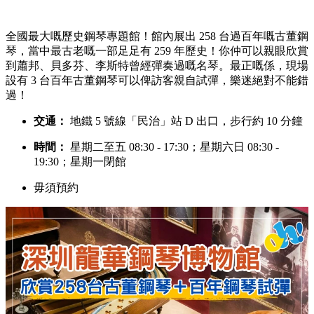
全國最大嘅歷史鋼琴專題館！館內展出 258 台過百年嘅古董鋼
琴，當中最古老嘅一部足足有 259 年歷史！你仲可以親眼欣賞
到蕭邦、貝多芬、李斯特曾經彈奏過嘅名琴。最正嘅係，現場
設有 3 台百年古董鋼琴可以俾訪客親自試彈，樂迷絕對不能錯
過！
交通：
地鐵 5 號線「民治」站 D 出口，步行約 10 分鐘
時間：
星期二至五 08:30 - 17:30；星期六日 08:30 -
19:30；星期一閉館
毋須預約