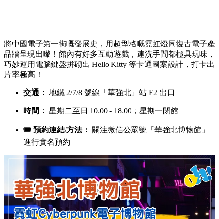
將中國電子第一街嘅發展史，用超型格嘅霓虹燈同復古電子產
品牆呈現出嚟！館內有好多互動遊戲，連洗手間都極具玩味，
巧妙運用電腦鍵盤拼砌出 Hello Kitty 等卡通圖案設計，打卡出
片率極高！
交通：
地鐵 2/7/8 號線「華強北」站 E2 出口
時間：
星期二至日 10:00 - 18:00；星期一閉館
🎟️ 預約連結/方法：
關注微信公眾號「華強北博物館」
進行實名預約