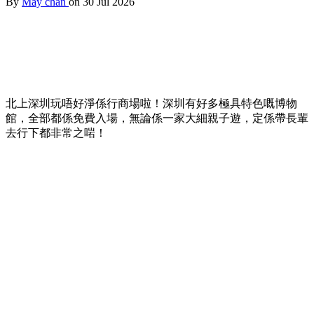
By
May chan
on 30 Jul 2026
北上深圳玩唔好淨係行商場啦！深圳有好多極具特色嘅博物
館，全部都係免費入場，無論係一家大細親子遊，定係帶長輩
去行下都非常之啱！