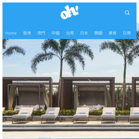
Home
香港
澳門
中國
台灣
日本
韓國
美食
玩樂