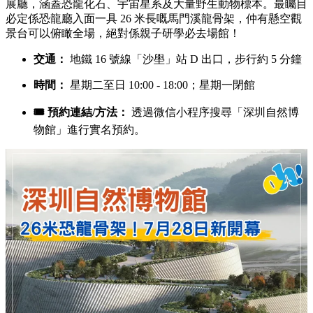
展廳，涵蓋恐龍化石、宇宙星系及大量野生動物標本。最矚目
必定係恐龍廳入面一具 26 米長嘅馬門溪龍骨架，仲有懸空觀
景台可以俯瞰全場，絕對係親子研學必去場館！
交通：
地鐵 16 號線「沙壆」站 D 出口，步行約 5 分鐘
時間：
星期二至日 10:00 - 18:00；星期一閉館
🎟️ 預約連結/方法：
透過微信小程序搜尋「深圳自然博
物館」進行實名預約。