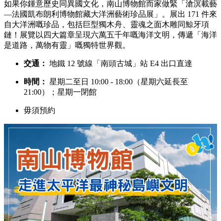
如果你鍾意歷史同異國文化，南山博物館而家做緊「滄溟載藝
—法國凱布朗利博物館藏大洋洲藝術珍品展」。展出 171 件來
自大洋洲嘅珍品，包括巨型獨木舟、靈魂之面木雕同鯨牙項
鏈！展覽以四大篇章呈現六萬五千年嘅海洋文明，傳遞「海洋
是道路，萬物有靈」嘅獨特世界觀。
交通：
地鐵 12 號線「南頭古城」站 E4 出口直達
時間：
星期二至日 10:00 - 18:00（星期六延長至
21:00）；星期一閉館
毋須預約