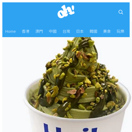
Home
香港
澳門
中國
台灣
日本
韓國
美食
玩樂