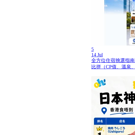
5
14 Jul
全方位住宿挑選指南
比拼（CP值、溫泉
。