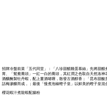
招牌冷盤前菜「五代同堂」：「八珍甜醋雞蛋慕絲」先將甜醋
胃、「鴛鴦蕎頭」一紅一白的蕎頭，其紅潤之色取自天然洛神花
酒釀醃製牡丹蝦，配上薑酒啫喱，散發古酒醇香；「昆布甜酸
話梅滲釀而成，；最後「慢煮泡椒蟶子皇」以鮮美的蟶子皇混
櫻花蝦汁煮龍蝦配腸粉