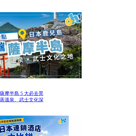
摩半島 5 大必去景
蒸溫泉、武士文化深