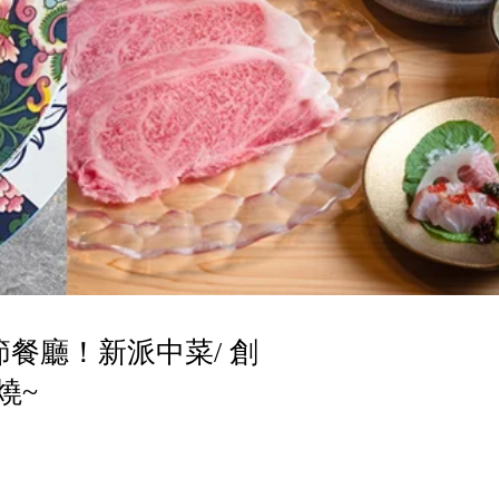
節餐廳！新派中菜/ 創
燒~