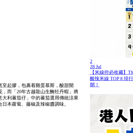
2
28 Jul
【米線控必收藏】Th
酸辣米線 TOP 8 
開！
煮至起膠，包裹着雞蛋慕斯，酸甜開
，而「20年古越龍山生醃牡丹蝦」將
意大利蕃茄仔」中的蕃茄選用傳統涼果
合日本蘿蔔、藤椒及辣椒醬調味。