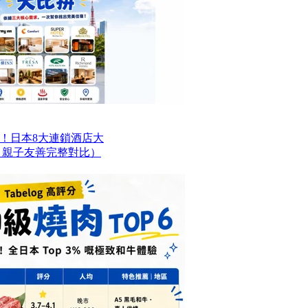
！日本8大連鎖酒店大
、親子友善完整對比）