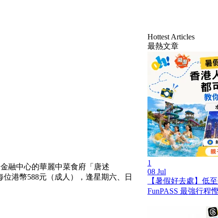
Hottest Articles
最熱文章
1
際金融中心的華麗中菜食府「唐述
08 Jul
，每位港幣588元（成人），逢星期六、日
【暑假好去處】低至
FunPASS 最強行