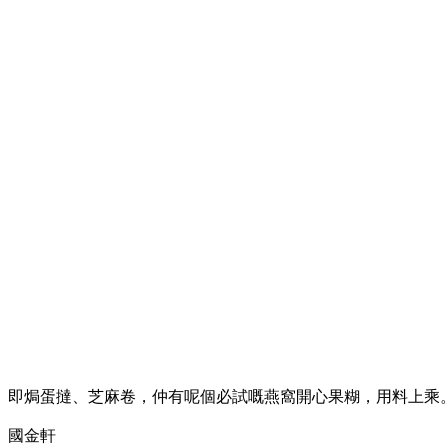
即焗蛋撻、芝麻卷，仲有呢個必試嘅燕窩開心果糊，用料上乘
國金軒