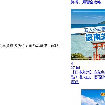
路牌、應變全攻略
於唐朝享負盛名的竹葉青酒為基礎，配以五
4
27 Jul
【日本九州】鹿兒島薩
點！活火山、指宿砂
度遊