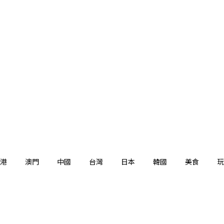
港
澳門
中國
台灣
日本
韓國
美食
玩