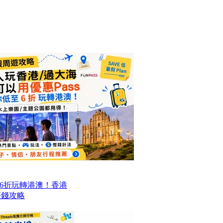
6折玩轉港澳！香港
程慳錢攻略