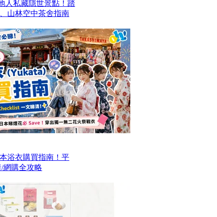
本地人私藏隱世景點！踏
、山林空中茶舍指南
本浴衣購買指南！平
/網購全攻略