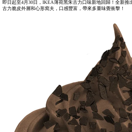
即日起至4月30日，IKEA薄荷黑朱古力口味新地回歸！全新
古力脆皮外層和心形窩夫，口感豐富，帶來多重味覺衝擊！