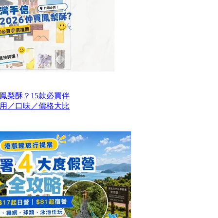
買鳳梨酥？15款必買伴
用／口味／價格大比