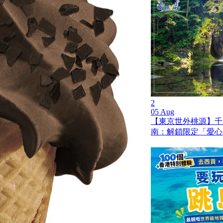
2
05 Aug
【東京世外桃源】千
南：解鎖限定「愛心