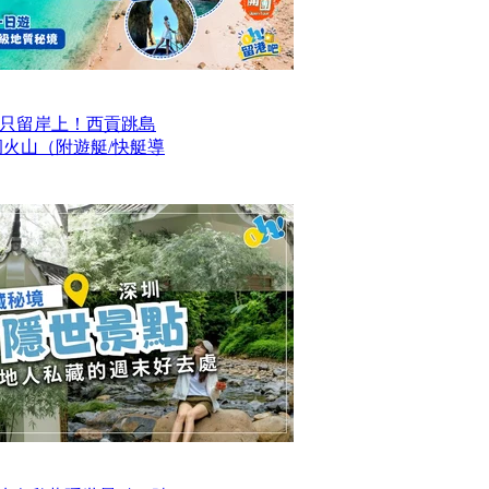
只留岸上！西貢跳島
洞火山（附遊艇/快艇導