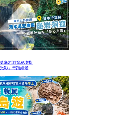
葉龜岩洞窟秘境指
光影」奇蹟絕景