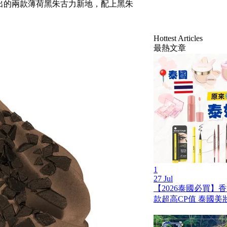
推出的兩款薄荷黑朱古力新地，配上黑朱
Hottest Articles
最熱文章
1
27 Jul
【2026泰國必買】
款超高CP值 泰國美