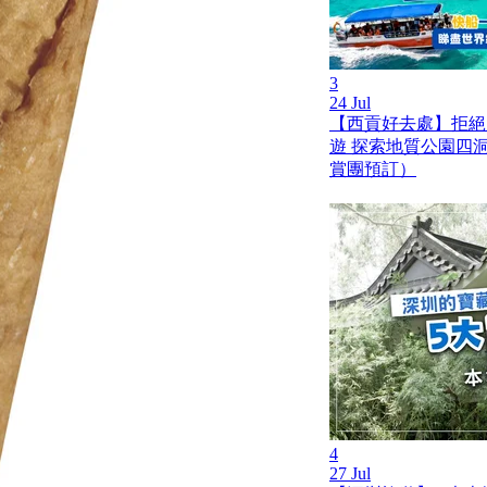
3
24 Jul
【西貢好去處】拒絕
遊 探索地質公園四
賞團預訂）
4
27 Jul