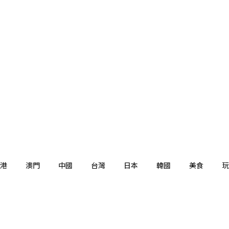
港
澳門
中國
台灣
日本
韓國
美食
玩