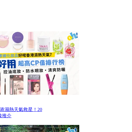
香港濕熱天氣救星！20
妝推介