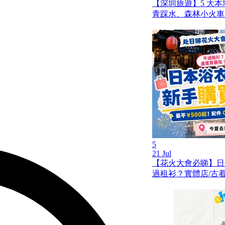
【深圳旅遊】5 大
青踩水、森林小火車
5
21 Jul
【花火大會必睇】日
過租衫？實體店/古着