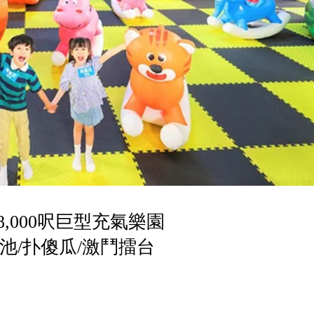
,000呎巨型充氣樂園
波波池/扑傻瓜/激鬥擂台