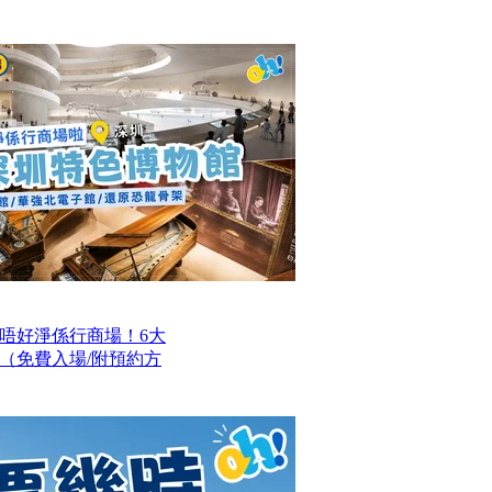
唔好淨係行商場！6大
（免費入場/附預約方