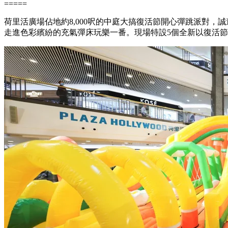
=====
荷里活廣場佔地約
8,000
呎的中庭大搞復活節開心彈跳派對，誠
走進色彩繽紛的充氣彈床玩樂一番。現場特設
5
個全新以復活節