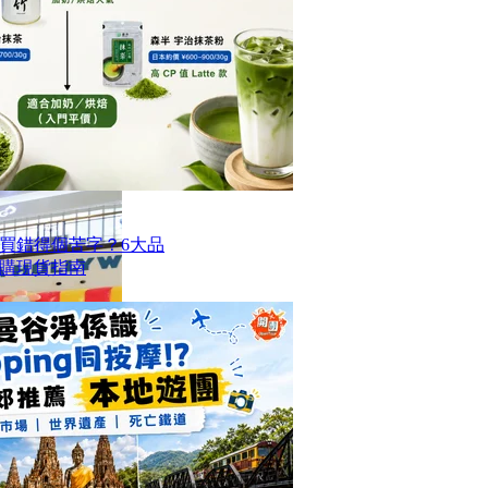
買錯得個苦字？6大品
購現貨指南