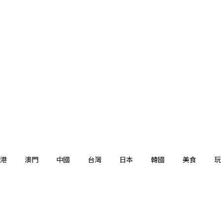
港
澳門
中國
台灣
日本
韓國
美食
玩