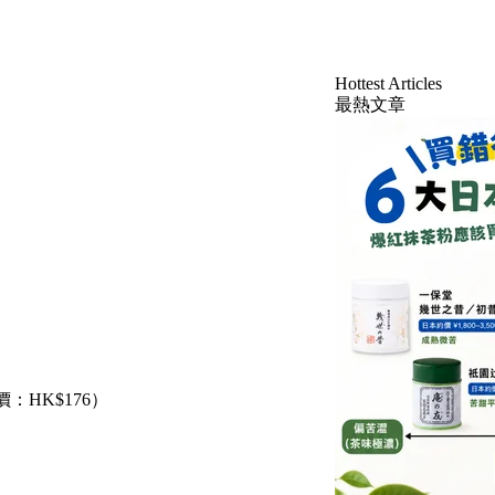
Hottest Articles
最熱文章
：HK$176）