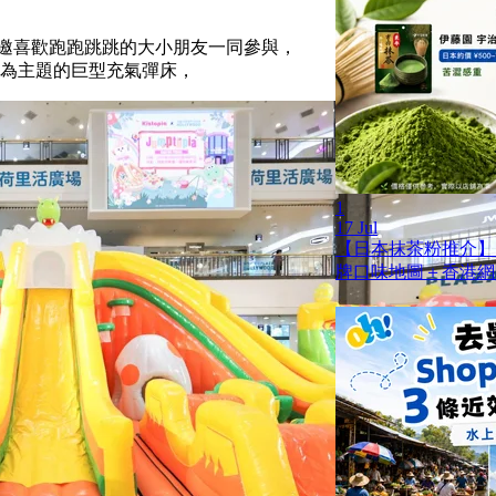
邀喜歡跑跑跳跳的大小朋友一同參與，
為主題的巨型充氣彈床，
1
17 Jul
【日本抹茶粉推介】
牌口味地圖＋香港網