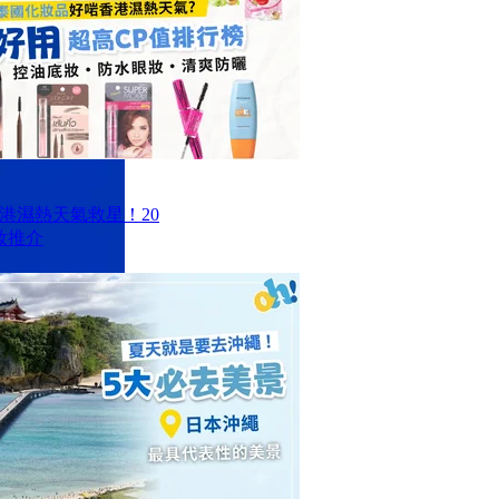
香港濕熱天氣救星！20
妝推介