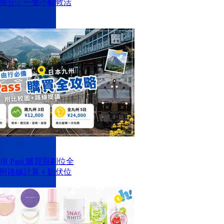
推介：一隻小貓救活
 Pass 購買與劃位全
附路線計算＋防伏位