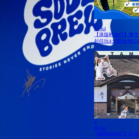
3
17 Jul
【港版輕旅行】康文
起任玩4大營地/預訂
4
09 Jul
【關西自由行】日本