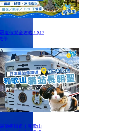
署度假營全攻略！$17
教學
最治癒鐵道！和歌山