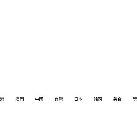
港
澳門
中國
台灣
日本
韓國
美食
玩