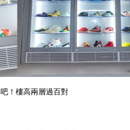
咖啡吧！樓高兩層過百對