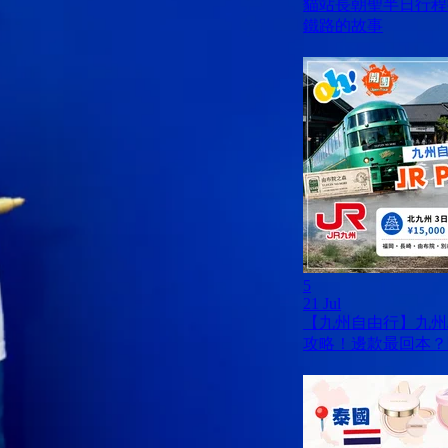
貓站長朝聖半日行程
鐵路的故事
5
21 Jul
【九州自由行】九州JR
攻略！邊款最回本？