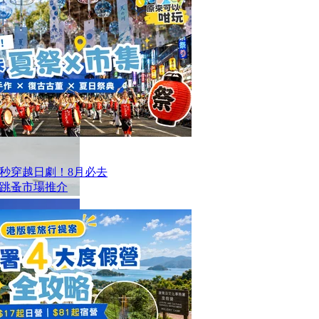
一秒穿越日劇！8月必去
跳蚤市場推介