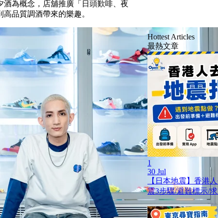
以朝啡夕酒為概念，店舖推廣「日頭歎啡、夜
到高品質調酒帶來的樂趣。
Hottest Articles
最熱文章
1
30 Jul
【日本地震】香港人
震3步驟/避難標示/