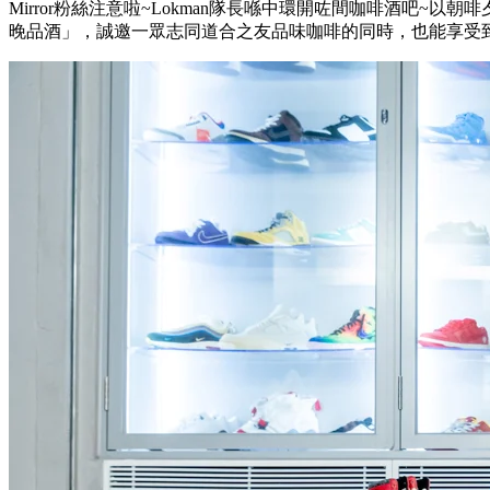
Mirror粉絲注意啦~Lokman隊長喺中環開咗間咖啡酒吧~
晚品酒」，誠邀一眾志同道合之友品味咖啡的同時，也能享受