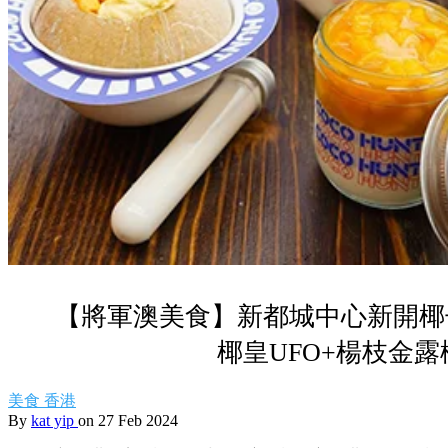
【將軍澳美食】新都城中心新開椰
椰皇UFO+楊枝金
美食
香港
By
kat yip
on 27 Feb 2024