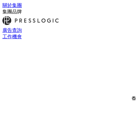
關於集團
集團品牌
廣告查詢
工作機會
香