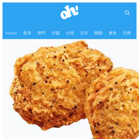
Home
香港
澳門
中國
台灣
日本
韓國
美食
玩樂