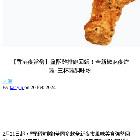
【香港麥當勞】鹽酥雞排飽回歸！全新椒麻麥炸
雞+三杯雞調味粉
香港
By
kat yip
on 20 Feb 2024
2
月
21
日起，
鹽酥雞排飽
帶同多款
全新
夜市風味美食強勢回