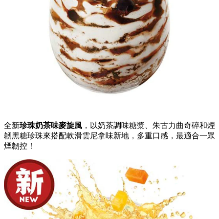
全新
珍珠奶茶味麥旋風
，以奶茶調味糖漿、朱古力曲奇碎和煙
韌黑糖珍珠來搭配軟滑雲尼拿味新地，多重口感，最適合一眾
煙韌控！