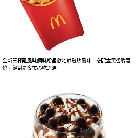
全新
三杯雞風味調味粉
呈獻地道熱炒風味，搭配金黃香脆薯
條，絕對是夜市必吃之選！