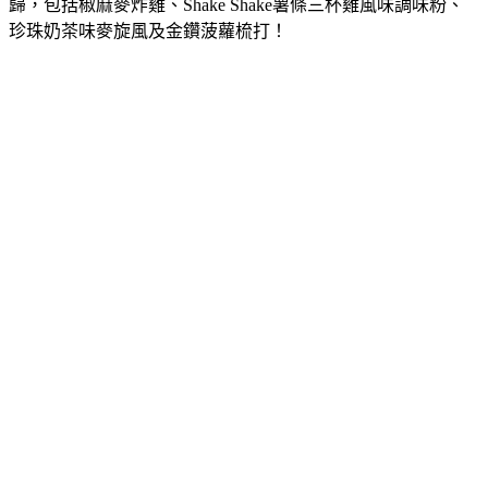
歸，包括
椒
麻麥炸雞、Shake Shake薯條三杯雞風味調味粉、
珍珠奶茶味麥旋風及金鑽菠蘿梳打！