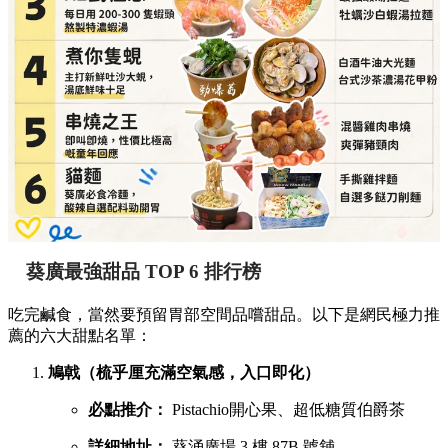
葵廣最強甜品 TOP 6 排行榜
吃完鹹食，當然要預留胃部空間品嚐甜品。以下是網民極力推
薦的六大甜點名單：
鳩戟（梳乎厘充滿空氣感，入口即化）
必點推介：
Pistachio開心果、超低糖質伯爵茶
詳細地址：
葵涌廣場 3 樓 87B 號舖