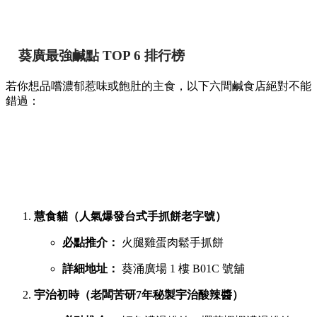
葵廣最強鹹點 TOP 6 排行榜
若你想品嚐濃郁惹味或飽肚的主食，以下六間鹹食店絕對不能
錯過：
慧食貓（人氣爆發台式手抓餅老字號）
必點推介：
火腿雞蛋肉鬆手抓餅
詳細地址：
葵涌廣場 1 樓 B01C 號舖
宇治初時（老闆苦研7年秘製宇治酸辣醬）