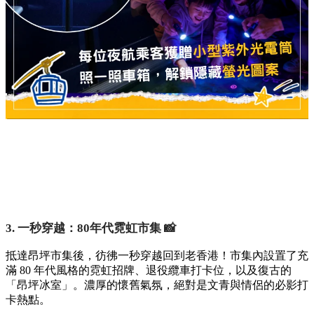
3. 一秒穿越：80年代霓虹市集 📸
抵達昂坪市集後，彷彿一秒穿越回到老香港！市集內設置了充
滿 80 年代風格的霓虹招牌、退役纜車打卡位，以及復古的
「昂坪冰室」。濃厚的懷舊氣氛，絕對是文青與情侶的必影打
卡熱點。