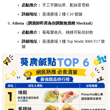
必點推介：
手工芋圓仙草、配抹茶雪糕
詳細地址：
葵涌廣場 2 樓 C10 號舖
Athena（調酒師即席為你調製無酒精 Mocktail）
必點推介：
莓莓愛收兵、桃桃可恥但好飲
詳細地址：
葵涌廣場 3 樓 Top World 3069-T17 號
舖