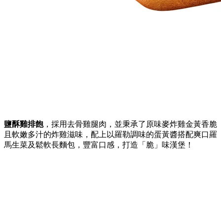
鹽酥雞排飽
，採用去骨雞腿肉，並秉承了原味麥炸雞金黃香脆
且軟嫩多汁的炸雞滋味，配上以羅勒調味的蛋黃醬搭配爽口羅
馬生菜及鬆軟長麵包，豐富口感，打造「脆」味漢堡！