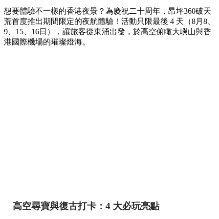
想要體驗不一樣的香港夜景？為慶祝二十周年，昂坪360破天
荒首度推出期間限定的夜航體驗！活動只限最後 4 天（8月8、
9、15、16日），讓旅客從東涌出發，於高空俯瞰大嶼山與香
港國際機場的璀璨燈海。
高空尋寶與復古打卡：4 大必玩亮點