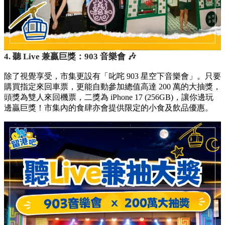
4. 聽 Live 兼贏巨獎：903 音樂會 🎶
除了視覺享受，市集更設有「叱咤 903 星空下音樂會」。只要
購買指定來回車票，更能自動參加總值高達 200 萬的大抽獎，
頭獎為雙人來回機票，二獎為 iPhone 17 (256GB)，讓你邊玩
邊贏巨獎！市集內的食肆亦會提供限定的小食及飲品優惠。