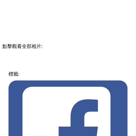
點擊觀看全部相片:
標籤:
中文(繁)
香港
香港
熱話
麥當勞美食
香港麥當勞