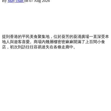
By
May chan
on 07 Aug 2026
提到香港的平民美食聚集地，位於葵芳的葵涌廣場一直深受本
地人與遊客喜愛。商場內幾層樓密密麻麻開滿了上百間小食
店，初次到訪往往容易迷失在各條走廊中。