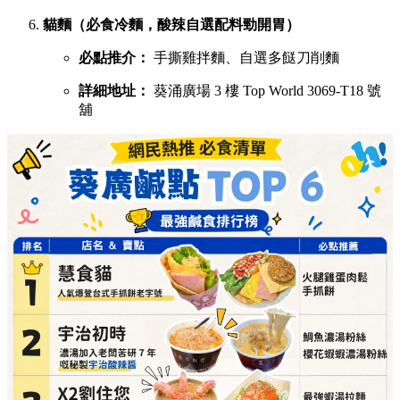
貓麵（必食冷麵，酸辣自選配料勁開胃）
必點推介：
手撕雞拌麵、自選多餸刀削麵
詳細地址：
葵涌廣場 3 樓 Top World 3069-T18 號
舖