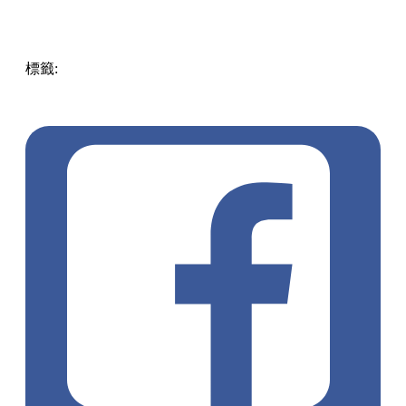
標籤:
Hong Kong
香港
葵廣美食
葵芳好去處
葵芳 / 青衣
葵
涌廣場
葵廣掃街
香港平民美食
慧食貓
鳩戟
呦呦鹿鳴布丁
燒