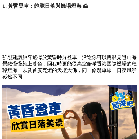
1. 黃昏登車：飽覽日落與機場燈海 🌅
強烈建議旅客選擇於黃昏時分登車。沿途你可以親眼見證山海
景致慢慢染上暮色，回程時更能從高空俯瞰香港國際機場的璀
璨燈海，以及首度亮燈的天壇大佛，同一條纜車線，日夜風景
截然不同。