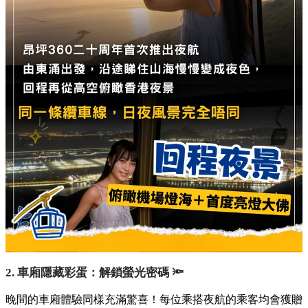
2. 車廂隱藏彩蛋：解鎖螢光密碼 🔦
晚間的車廂體驗同樣充滿驚喜！每位乘搭夜航的乘客均會獲贈