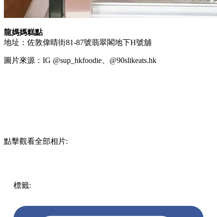
龍媽媽糕點
地址：佐敦偉晴街81-87號翡翠閣地下H號舖
圖片來源：IG @sup_hkfoodie、@90slikeats.hk
點擊觀看全部相片:
標籤:
中文(繁)
香港
美食
香港美食
佐敦美食
糕點
香港糕點
香港甜品
尖沙咀 / 佐敦 / 油麻地
手工糕點