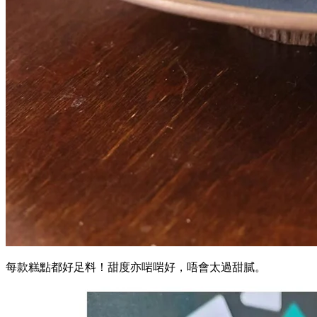
每款糕點都好足料！甜度亦啱啱好，唔會太過甜膩。