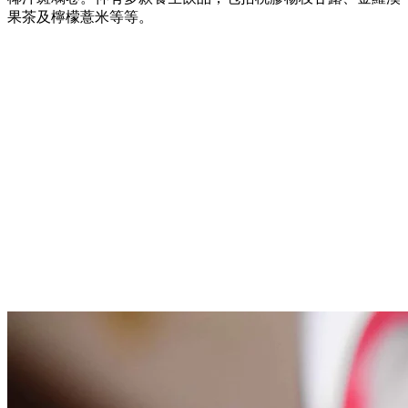
果茶及檸檬薏米等等。