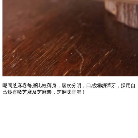
呢間芝麻卷每層比較薄身，層次分明，口感煙韌彈牙，採用自
己炒香嘅芝麻及芝麻醬，芝麻味香濃！