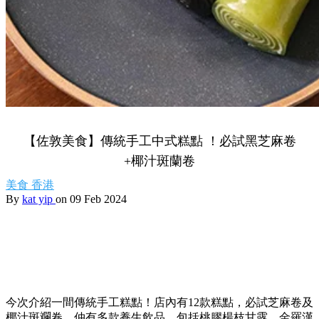
【佐敦美食】傳統手工中式糕點 ！必試黑芝麻卷
+椰汁斑蘭卷
美食
香港
By
kat yip
on 09 Feb 2024
今次介紹一間傳統手工糕點！店內有12款糕點，必試芝麻卷及
椰汁斑斕卷。仲有多款養生飲品，包括桃膠楊枝甘露、金羅漢