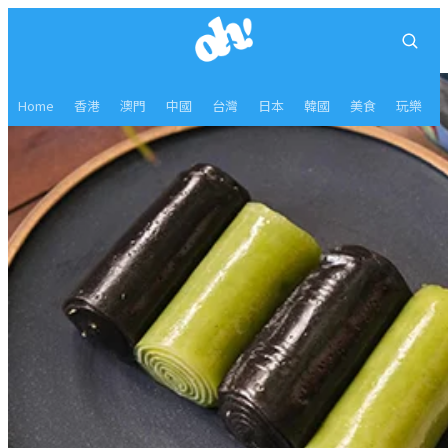
Home
香港
澳門
中國
台灣
日本
韓國
美食
玩樂