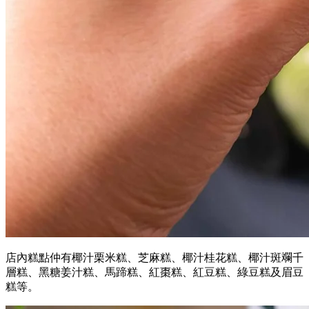
店內糕點仲有椰汁栗米糕、芝麻糕、椰汁桂花糕、椰汁斑斕千
層糕、黑糖姜汁糕、馬蹄糕、紅棗糕、紅豆糕、綠豆糕及眉豆
糕等。