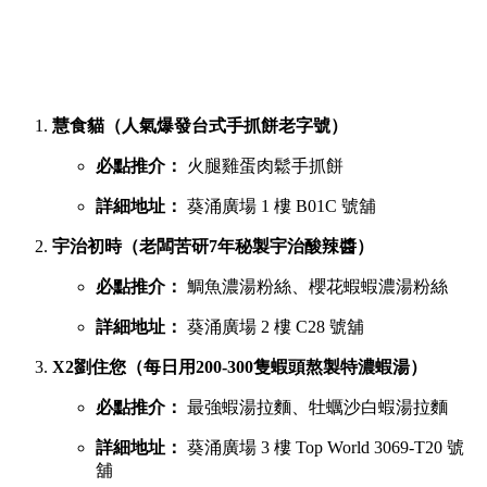
慧食貓（人氣爆發台式手抓餅老字號）
必點推介：
火腿雞蛋肉鬆手抓餅
詳細地址：
葵涌廣場 1 樓 B01C 號舖
宇治初時（老闆苦研7年秘製宇治酸辣醬）
必點推介：
鯛魚濃湯粉絲、櫻花蝦蝦濃湯粉絲
詳細地址：
葵涌廣場 2 樓 C28 號舖
X2劉住您（每日用200-300隻蝦頭熬製特濃蝦湯）
必點推介：
最強蝦湯拉麵、牡蠣沙白蝦湯拉麵
詳細地址：
葵涌廣場 3 樓 Top World 3069-T20 號
舖