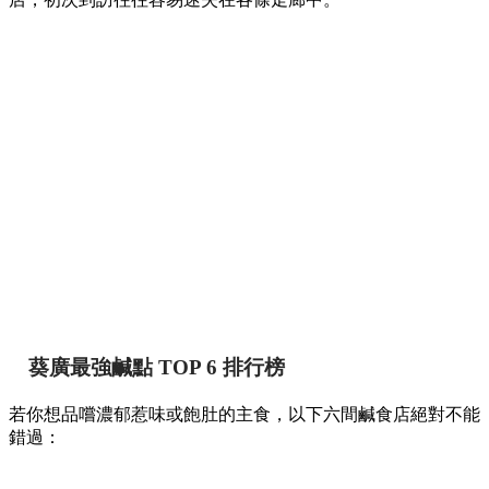
葵廣最強鹹點 TOP 6 排行榜
若你想品嚐濃郁惹味或飽肚的主食，以下六間鹹食店絕對不能
錯過：