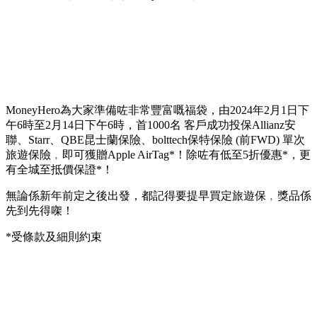
MoneyHero為大家準備咗非常豐富嘅福袋，由2024年2月1日下
午6時至2月14日下午6時，首1000名 客戶成功投保Allianz安
聯、Starr、QBE昆士蘭保險、bolttech保特保險 (前FWD) 單次
旅遊保險﹐即可獲贈Apple AirTag*！除咗有低至5折優惠*，更
有全城至抵價保證*！
無論係新年前定之後出發，都記得要提早買定旅遊保﹐獎品係
先到先得㗎！
*受條款及細則約束