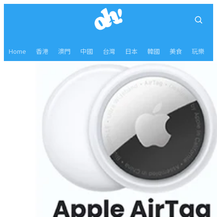
Home
香港
澳門
中國
台灣
日本
韓國
美食
玩樂