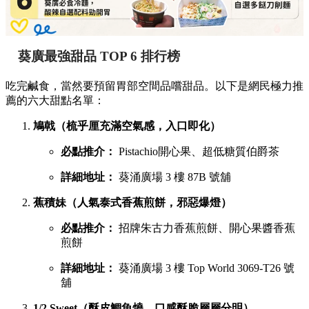
葵廣最強甜品 TOP 6 排行榜
吃完鹹食，當然要預留胃部空間品嚐甜品。以下是網民極力推
薦的六大甜點名單：
鳩戟（梳乎厘充滿空氣感，入口即化）
必點推介：
Pistachio開心果、超低糖質伯爵茶
詳細地址：
葵涌廣場 3 樓 87B 號舖
蕉積妹（人氣泰式香蕉煎餅，邪惡爆燈）
必點推介：
招牌朱古力香蕉煎餅、開心果醬香蕉
煎餅
詳細地址：
葵涌廣場 3 樓 Top World 3069-T26 號
舖
1/2 Sweet（酥皮鯛魚燒，口感酥脆層層分明）