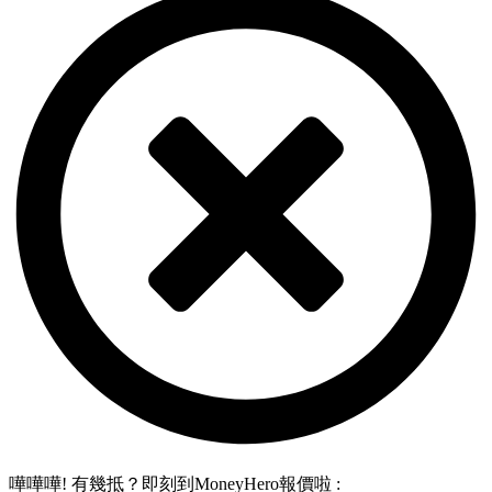
嘩嘩嘩! 有幾抵？即刻到MoneyHero報價啦 :