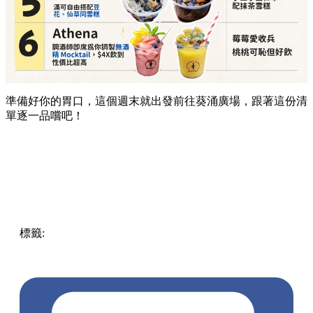
準備好你的胃口，這個週末就出發前往葵涌廣場，跟著這份清
單逐一品嚐吧！
標籤:
Hong Kong
香港
葵廣美食
葵芳好去處
葵芳 / 青衣
葵
涌廣場
葵廣掃街
香港平民美食
慧食貓
鳩戟
呦呦鹿鳴布丁
燒