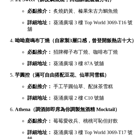
必點推介：
炙燒奶黃、榛果朱古力鯛魚燒
詳細地址：
葵涌廣場 3 樓 Top World 3069-T16 號
舖
呦呦鹿鳴布丁燒（自家製3層口感，曾登開飯熱店十大）
必點推介：
招牌椰子布丁燒、咖啡布丁燒
詳細地址：
葵涌廣場 3 樓 87A 號舖
芋圓控（滿可自由搭配豆花、仙草同雪糕）
必點推介：
手工芋圓仙草、配抹茶雪糕
詳細地址：
葵涌廣場 2 樓 C10 號舖
Athena（調酒師即席為你調製無酒精 Mocktail）
必點推介：
莓莓愛收兵、桃桃可恥但好飲
詳細地址：
葵涌廣場 3 樓 Top World 3069-T17 號
舖