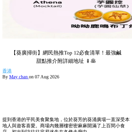
【葵廣掃街】網民熱推Top 12必食清單！最強鹹
甜點推介附詳細地址 🍢🥞
香港
By
May chan
on 07 Aug 2026
提到香港的平民美食聚集地，位於葵芳的葵涌廣場一直深受本
地人與遊客喜愛。商場內幾層樓密密麻麻開滿了上百間小食
店，初次到訪往往容易迷失在各條走廊中。