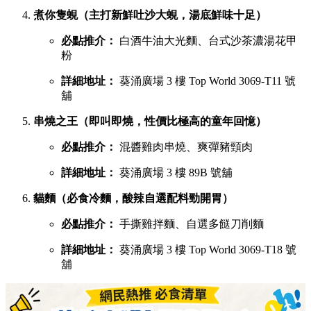
煮你隻蜆（主打新鮮吐沙大蜆，湯底鮮味十足）
必點推介：
白酒牛油大光麵、台式沙茶濃湯花甲
粉
詳細地址：
葵涌廣場 3 樓 Top World 3069-T11 號
舖
串燒之王（即叫即燒，性價比極高的童年回憶）
必點推介：
混醬雞肉串燒、爽彈豬頸肉
詳細地址：
葵涌廣場 3 樓 89B 號舖
貓麵（必食冷麵，酸辣自選配料勁開胃）
必點推介：
手撕雞拌麵、自選多餸刀削麵
詳細地址：
葵涌廣場 3 樓 Top World 3069-T18 號
舖