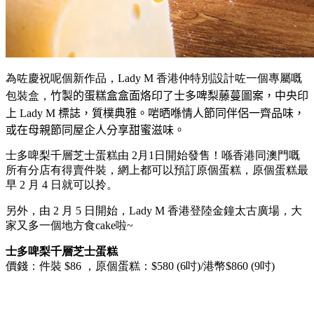
為咗慶祝呢個新作品，Lady M 香港仲特別設計咗一個專屬嘅
包裝盒，
竹製的蛋糕盒盒面烙印了士多啤梨藤蔓圖案，中央印
上
Lady M
標誌，質樸典雅。啱晒喺情人節同伴侶一齊品味，
或在母親節同屋企人分享甜蜜滋味。
士多啤梨千層芝士蛋糕由 2月1日開始發售！喺香港同澳門嘅
所有分店有得賣件裝，網上都可以預訂原個蛋糕，原個蛋糕最
早 2 月 4 日就可以拎。
另外，由 2 月 5 日開始，Lady M 香港登陸金鐘太古廣場，大
家又多一個地方食cake啦~
士多啤梨千層芝士蛋糕
價錢：件裝 $86 ，原個蛋糕：$580 (6吋)/港幣$860 (9吋)