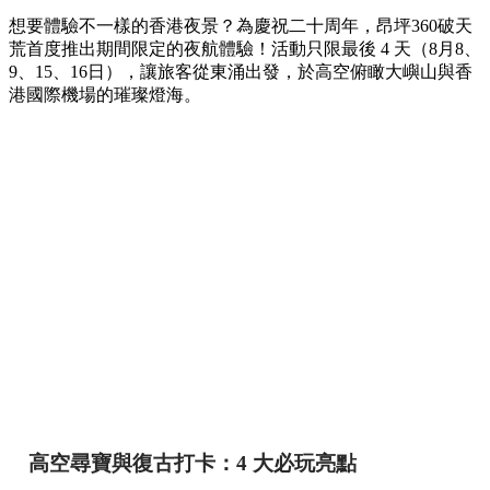
想要體驗不一樣的香港夜景？為慶祝二十周年，昂坪360破天
荒首度推出期間限定的夜航體驗！活動只限最後 4 天（8月8、
9、15、16日），讓旅客從東涌出發，於高空俯瞰大嶼山與香
港國際機場的璀璨燈海。
高空尋寶與復古打卡：4 大必玩亮點