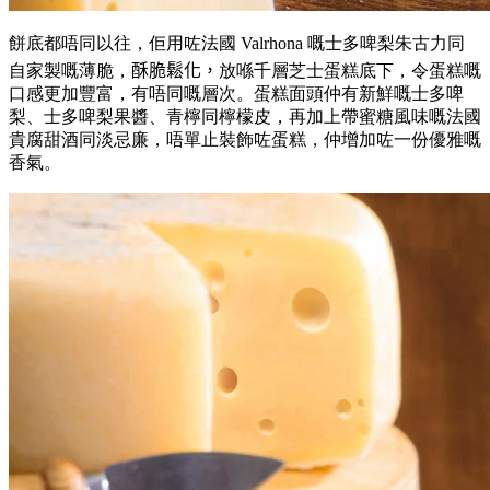
餅底都唔同以往，佢用咗法國 Valrhona 嘅士多啤梨朱古力同
自家製嘅薄脆，
酥脆鬆化，
放喺千層芝士蛋糕底下，令蛋糕嘅
口感更加豐富，有唔同嘅層次。蛋糕面頭仲有新鮮嘅士多啤
梨、士多啤梨果醬、青檸同檸檬皮，再加上帶蜜糖風味嘅法國
貴腐甜酒同淡忌廉，唔單止裝飾咗蛋糕，仲增加咗一份優雅嘅
香氣。