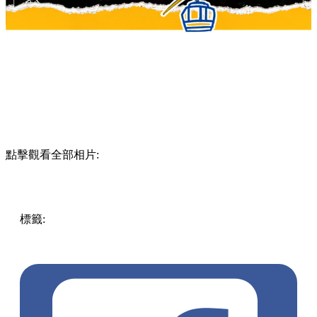
點擊觀看全部相片:
標籤:
Hong Kong
香港
香港打卡
週末好去處
昂坪360
昂坪
360夜間纜車
香港夜景
大嶼山景點
霓虹市集
903音樂會
昂
坪市集