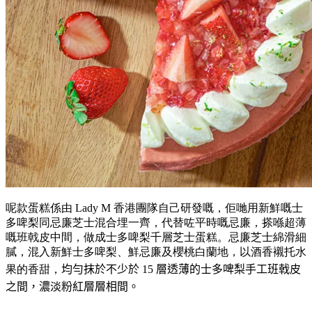
呢款蛋糕係由 Lady M 香港團隊自己研發嘅，佢哋用新鮮嘅士
多啤梨同忌廉芝士混合埋一齊，代替咗平時嘅忌廉，搽喺超薄
嘅班戟皮中間，做成士多啤梨千層芝士蛋糕。忌廉芝士綿滑細
膩，混入新鮮士多啤梨、鮮忌廉及櫻桃白蘭地，以酒香襯托水
果的香甜，
均勻抹於不少於
15
層透薄的士多啤梨手工班戟皮
之間，濃淡粉紅層層相間。