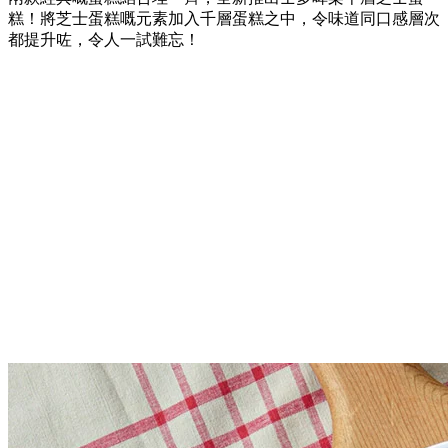
糕！將芝士蛋糕嘅元素加入千層蛋糕之中，令味道同口感層次
都提升咗，令人一試難忘！