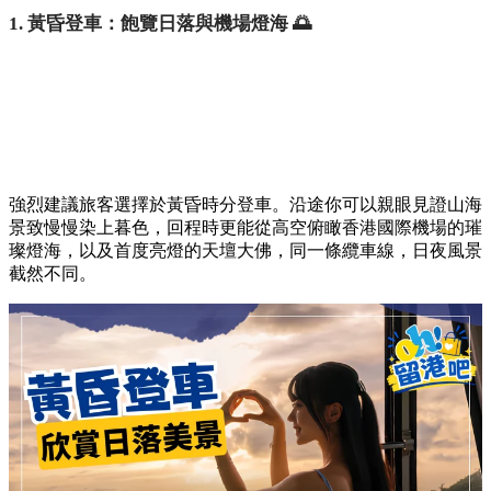
1. 黃昏登車：飽覽日落與機場燈海 🌅
強烈建議旅客選擇於黃昏時分登車。沿途你可以親眼見證山海
景致慢慢染上暮色，回程時更能從高空俯瞰香港國際機場的璀
璨燈海，以及首度亮燈的天壇大佛，同一條纜車線，日夜風景
截然不同。