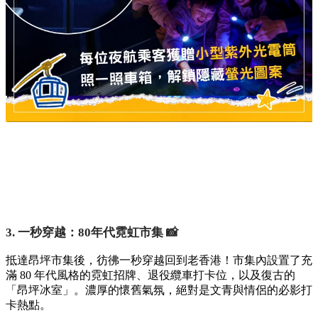
3. 一秒穿越：80年代霓虹市集 📸
抵達昂坪市集後，彷彿一秒穿越回到老香港！市集內設置了充
滿 80 年代風格的霓虹招牌、退役纜車打卡位，以及復古的
「昂坪冰室」。濃厚的懷舊氣氛，絕對是文青與情侶的必影打
卡熱點。