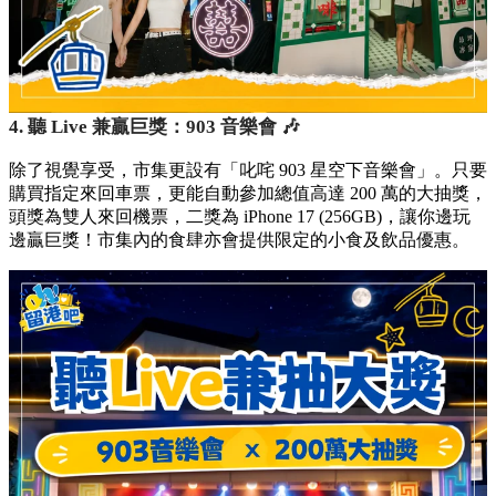
4. 聽 Live 兼贏巨獎：903 音樂會 🎶
除了視覺享受，市集更設有「叱咤 903 星空下音樂會」。只要
購買指定來回車票，更能自動參加總值高達 200 萬的大抽獎，
頭獎為雙人來回機票，二獎為 iPhone 17 (256GB)，讓你邊玩
邊贏巨獎！市集內的食肆亦會提供限定的小食及飲品優惠。