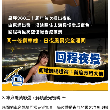
2. 車廂隱藏彩蛋：解鎖螢光密碼 🔦
晚間的車廂體驗同樣充滿驚喜！每位乘搭夜航的乘客均會獲贈