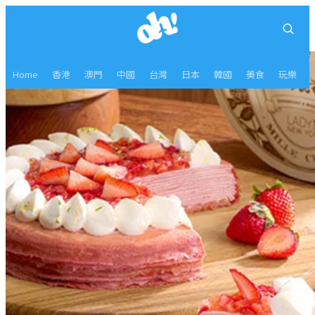
Home
香港
澳門
中國
台灣
日本
韓國
美食
玩樂