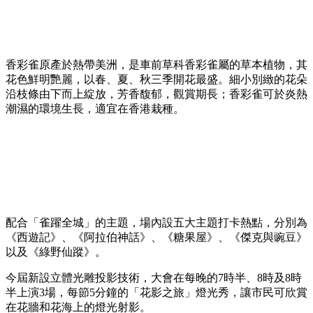
香彩雀原產於熱帶美洲，是車前草科香彩雀屬的草本植物，其
花色鮮明艷麗，以春、夏、秋三季開花最盛。細小別緻的花朵
沿枝條由下而上綻放，芳香馥郁，觀賞期長；香彩雀可於炎熱
潮濕的環境生長，適宜在香港栽種。
配合「雀躍全城」的主題，場內設五大主題打卡熱點，分別為
《西遊記》、《阿拉伯神話》、《糖果屋》、《傑克與豌豆》
以及《綠野仙蹤》。
今屆新設立體光雕投影技術，大會在每晚的7時半、8時及8時
半上演3場，每節5分鐘的「花影之旅」燈光秀，讓市民可欣賞
在花牆和花海上的燈光射影。