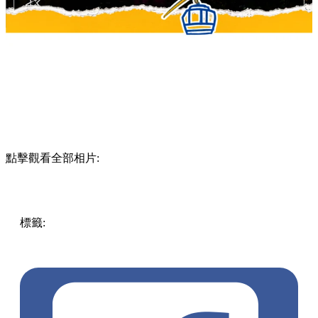
點擊觀看全部相片:
標籤:
Hong Kong
香港
香港打卡
週末好去處
昂坪360
昂坪
360夜間纜車
香港夜景
大嶼山景點
霓虹市集
903音樂會
昂
坪市集