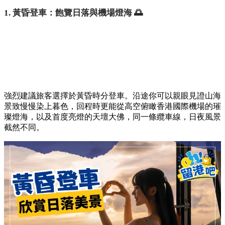
1. 黃昏登車：飽覽日落與機場燈海 🌅
強烈建議旅客選擇於黃昏時分登車。沿途你可以親眼見證山海
景致慢慢染上暮色，回程時更能從高空俯瞰香港國際機場的璀
璨燈海，以及首度亮燈的天壇大佛，同一條纜車線，日夜風景
截然不同。