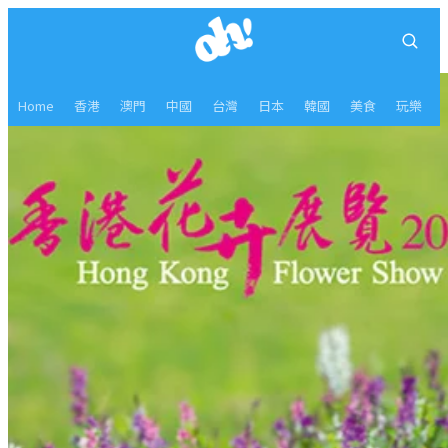
Home
香港
澳門
中國
台灣
日本
韓國
美食
玩樂