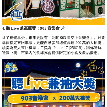
4. 聽 Live 兼贏巨獎：903 音樂會 🎶
除了視覺享受，市集更設有「叱咤 903 星空下音樂會」。只要
購買指定來回車票，更能自動參加總值高達 200 萬的大抽獎，
頭獎為雙人來回機票，二獎為 iPhone 17 (256GB)，讓你邊玩
邊贏巨獎！市集內的食肆亦會提供限定的小食及飲品優惠。