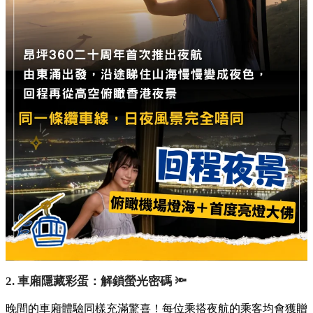
2. 車廂隱藏彩蛋：解鎖螢光密碼 🔦
晚間的車廂體驗同樣充滿驚喜！每位乘搭夜航的乘客均會獲贈