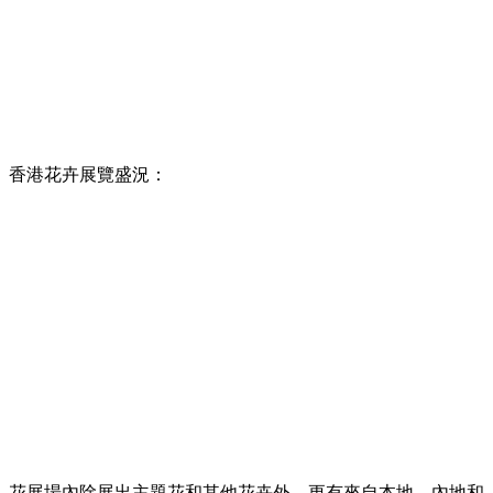
香港花卉展覽盛況：
花展場內除展出主題花和其他花卉外，更有來自本地、內地和