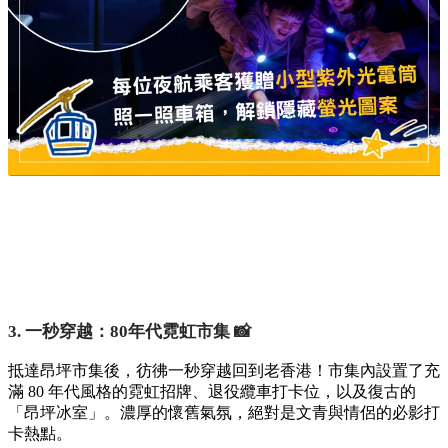
3. 一秒穿越：80年代霓虹市集 📸
抵達昂坪市集後，彷彿一秒穿越回到老香港！市集內設置了充
滿 80 年代風格的霓虹招牌、退役纜車打卡位，以及復古的
「昂坪冰室」。濃厚的懷舊氣氛，絕對是文青與情侶的必影打
卡熱點。