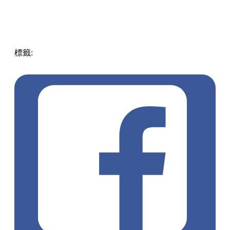
標籤:
中文(繁)
香港
香港
玩樂
香港好去處
灣仔 / 銅鑼灣 /
大坑
香港花卉展覽
花展2024
香彩雀
香港賞花2024