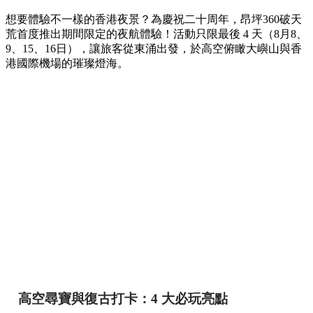
想要體驗不一樣的香港夜景？為慶祝二十周年，昂坪360破天
荒首度推出期間限定的夜航體驗！活動只限最後 4 天（8月8、
9、15、16日），讓旅客從東涌出發，於高空俯瞰大嶼山與香
港國際機場的璀璨燈海。
高空尋寶與復古打卡：4 大必玩亮點