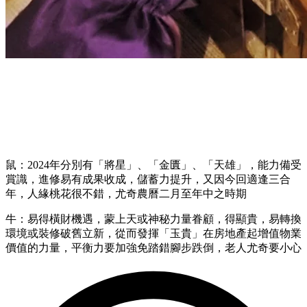
鼠：2024年分別有「將星」、「金匱」、「天雄」，能力備受
賞識，進修易有成果收成，儲蓄力提升，又因今回適逢三合
年，人緣桃花很不錯，尤奇農曆二月至年中之時期
牛：易得橫財機遇，蒙上天或神秘力量眷顧，得顯貴，易轉換
環境或裝修破舊立新，從而發揮「玉貴」在房地產起增值物業
價值的力量，平衡力要加強免踏錯腳步跌倒，老人尤奇要小心