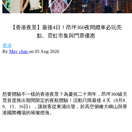
【香港夜景】最後4日！昂坪360夜間纜車必玩亮
點、霓虹市集與門票優惠
香港
By
May chan
on 05 Aug 2026
想要體驗不一樣的香港夜景？為慶祝二十周年，昂坪360破天
荒首度推出期間限定的夜航體驗！活動只限最後 4 天（8月8、
9、15、16日），讓旅客從東涌出發，於高空俯瞰大嶼山與香
港國際機場的璀璨燈海。