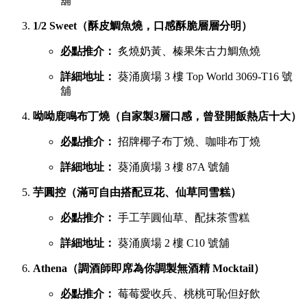
舖
1/2 Sweet（酥皮鯛魚燒，口感酥脆層層分明）
必點推介：
炙燒奶黃、榛果朱古力鯛魚燒
詳細地址：
葵涌廣場 3 樓 Top World 3069-T16 號
舖
呦呦鹿鳴布丁燒（自家製3層口感，曾登開飯熱店十大）
必點推介：
招牌椰子布丁燒、咖啡布丁燒
詳細地址：
葵涌廣場 3 樓 87A 號舖
芋圓控（滿可自由搭配豆花、仙草同雪糕）
必點推介：
手工芋圓仙草、配抹茶雪糕
詳細地址：
葵涌廣場 2 樓 C10 號舖
Athena（調酒師即席為你調製無酒精 Mocktail）
必點推介：
莓莓愛收兵、桃桃可恥但好飲