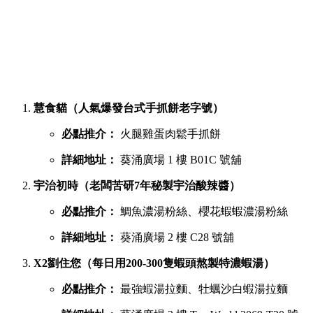
慧食貓（人氣爆發台式手抓餅老字號）
必點推介：
火腿雞蛋肉鬆手抓餅
詳細地址：
葵涌廣場 1 樓 B01C 號舖
宇治初時（老闆苦研7年秘製宇治酸辣醬）
必點推介：
鯛魚濃湯粉絲、櫻花蝦蝦濃湯粉絲
詳細地址：
葵涌廣場 2 樓 C28 號舖
X2劉住您（每日用200-300隻蝦頭熬製特濃蝦湯）
必點推介：
最強蝦湯拉麵、牡蠣沙白蝦湯拉麵