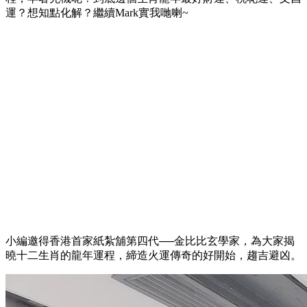
運？想知點化解？繼續Mark實我哋喇~
小編邀得香港首家紙紮舖第四代──金比比玄學家，為大家揭
曉十二生肖的龍年運程，締造火運傳奇的好開始，趨吉避凶。