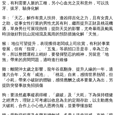
安，有利需要人脈的工種，另小心血光之災和意外，可以洗
牙、拔牙、驗身化解
羊：「天乙」解作有貴人扶持、逢凶得吉化之力，且有女貴人
之助，從事女性行業的男性尤其有利，繼而提升正財及桃花機
遇，單身男仕可展現熱情；提防天災的影響，尤奇暴雨及颱風
時須做好對抗山泥傾瀉及風雨的預防措施化解「天煞」
猴： 地位可望提升，表現獲得老闆或上司欣賞，有利於事業
發展，但有「指背」、「五鬼」等易招口舌是非，幸為三合
年，所以整體運程上稍好，要發揮堅忍的精神，另留意「地
煞」帶來的房間問題，適時進行維修
雞：離開沖太歲之影響，龍年谷底翻身、提升人緣的一年，適
逢六合年，又有「咸池」、「桃花」自來，感情世界熱鬧，但
「小耗」帶來小破財的體驗，感情應酬之成本要量入為出，另
提防突發事故免招損傷
狗：要淡然處事縱易得權，「歲破」及「大耗」下為保持穩健
之經濟力，理財上可考慮以收息為主的定期存款，以主動應免
大破耗，合作上小心他人恩將仇報，並要學懂放鬆