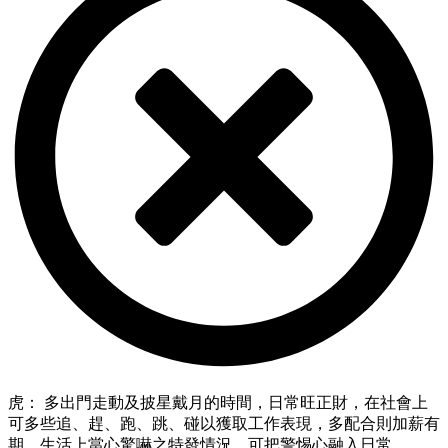
虎： 多出門走動及披星戴月的時間，日常旺正財，在社會上
可多些追、趕、跑、跳、碰以獲取工作表現，多配合則加薪有
期，生活上當心驚嚇之特發情況，可把警惕心融入日常