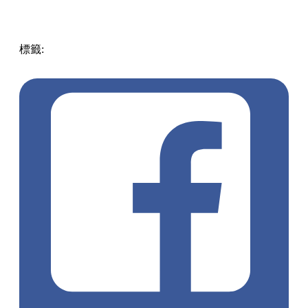
標籤:
中文(繁)
香港
熱話
龍年運程2024
金比比大師
十二生
肖
風水
龍年2024