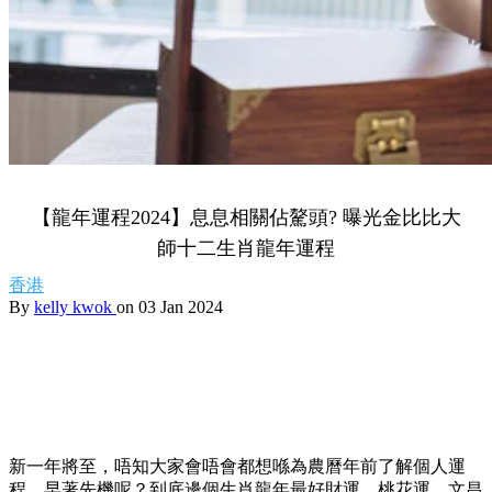
【龍年運程2024】息息相關佔驁頭? 曝光金比比大
師十二生肖龍年運程
香港
By
kelly kwok
on 03 Jan 2024
新一年將至，唔知大家會唔會都想喺為農曆年前了解個人運
程，早著先機呢？到底邊個生肖龍年最好財運、桃花運、文昌