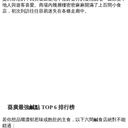
地人與遊客喜愛。商場內幾層樓密密麻麻開滿了上百間小食
店，初次到訪往往容易迷失在各條走廊中。
葵廣最強鹹點 TOP 6 排行榜
若你想品嚐濃郁惹味或飽肚的主食，以下六間鹹食店絕對不能
錯過：