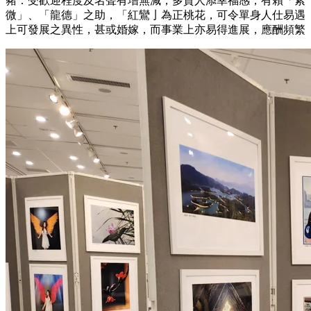
豬：受歡迎程度及名聲有增無減，多貴人添幸福感，有賴「紫
微」、「龍德」之助，「紅鸞亅為正桃花，可令單身人仕易遇
上可發展之異性，甚或婚嫁，而事業上亦易得進展，應酬頻繁