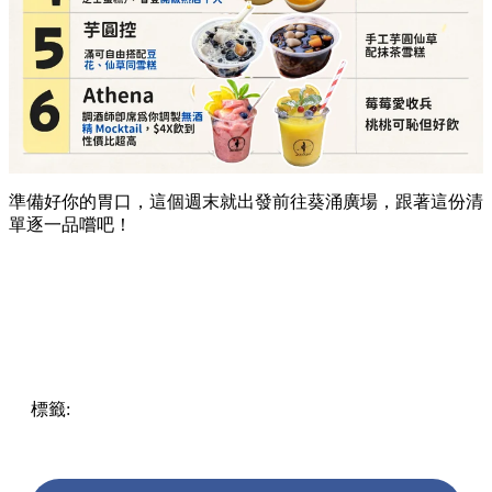
準備好你的胃口，這個週末就出發前往葵涌廣場，跟著這份清
單逐一品嚐吧！
標籤:
Hong Kong
香港
葵廣美食
葵芳好去處
葵芳 / 青衣
葵
涌廣場
葵廣掃街
香港平民美食
慧食貓
鳩戟
呦呦鹿鳴布丁
燒