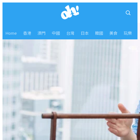
Home
香港
澳門
中國
台灣
日本
韓國
美食
玩樂