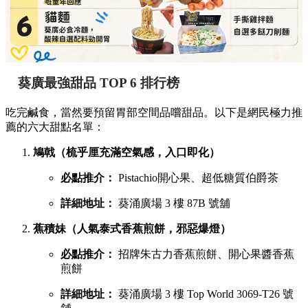
葵廣最強甜品 TOP 6 排行榜
吃完鹹食，當然要預留胃部空間品嚐甜品。以下是網民極力推
薦的六大甜點名單：
鳩戟（梳乎厘充滿空氣感，入口即化）
必點推介：
Pistachio開心果、超低糖質伯爵茶
詳細地址：
葵涌廣場 3 樓 87B 號舖
蕉積妹（人氣泰式香蕉煎餅，邪惡爆燈）
必點推介：
招牌朱古力香蕉煎餅、開心果醬香蕉
煎餅
詳細地址：
葵涌廣場 3 樓 Top World 3069-T26 號