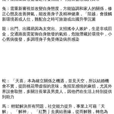
兔：需重新審視並改變自身態度，方能協調和家人的關係，修
正心態及改善脾氣，能改善身子及精神健康，「陌越」會接觸
新環境甚或人仕，難配合之時可旅遊或出國升學沉澱
龍：出門、出國易因為太突出、太招搖令人嫉妒，生是非或罰
金，交通路面需駕御自身散發的氣焰，危險潛藏於環境中，小
心舊病復發，多調理身子免受傳染病所感染
蛇： 「天喜」本為確立關係之機遇，並見天空，所以結婚機
會不實，提防桃花帶虛假的意味，免招至感情的麻煩，尤其外
界誤會取態，多關注長輩及男貴人，因他們在生活上特別提供
到助力
馬： 輕鬆解決所有問題，社交能力提升，事業上可藉「天
解」、「解神」、「紅艷亅去廣結善緣，從而解難，轉危為