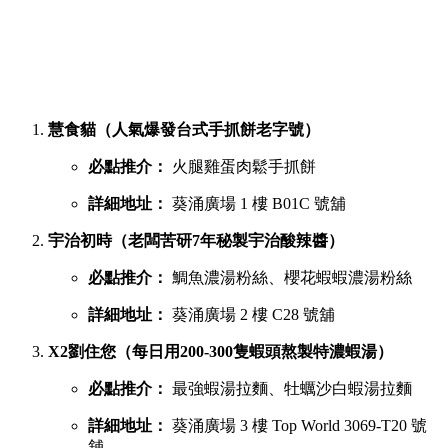
慧食貓（人氣爆發台式手抓餅老字號）
必點推介：
火腿雞蛋肉鬆手抓餅
詳細地址：
葵涌廣場 1 樓 B01C 號舖
宇治初時（老闆苦研7年秘製宇治酸辣醬）
必點推介：
鯛魚濃湯粉絲、櫻花蝦蝦濃湯粉絲
詳細地址：
葵涌廣場 2 樓 C28 號舖
X2劉住您（每日用200-300隻蝦頭熬製特濃蝦湯）
必點推介：
最強蝦湯拉麵、牡蠣沙白蝦湯拉麵
詳細地址：
葵涌廣場 3 樓 Top World 3069-T20 號
舖