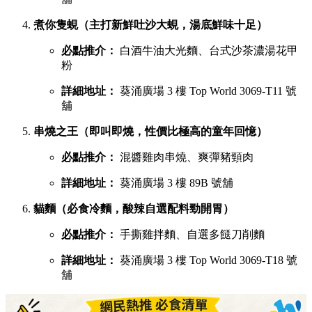
煮你隻蜆（主打新鮮吐沙大蜆，湯底鮮味十足）
必點推介：
白酒牛油大光麵、台式沙茶濃湯花甲
粉
詳細地址：
葵涌廣場 3 樓 Top World 3069-T11 號
舖
串燒之王（即叫即燒，性價比極高的童年回憶）
必點推介：
混醬雞肉串燒、爽彈豬頸肉
詳細地址：
葵涌廣場 3 樓 89B 號舖
貓麵（必食冷麵，酸辣自選配料勁開胃）
必點推介：
手撕雞拌麵、自選多餸刀削麵
詳細地址：
葵涌廣場 3 樓 Top World 3069-T18 號
舖