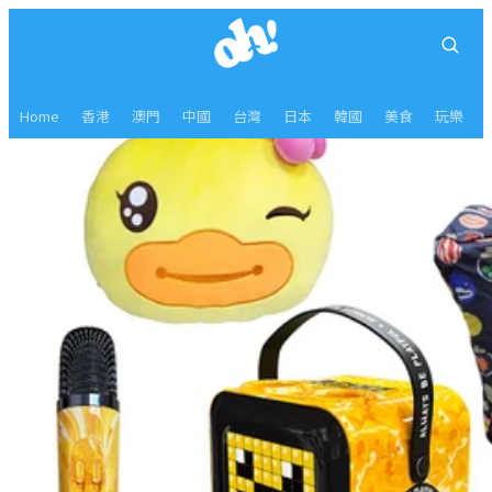
Home
香港
澳門
中國
台灣
日本
韓國
美食
玩樂