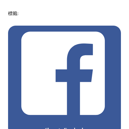
標籤:
中文(繁)
香港
熱話
B.DUCK
聖誕禮物
旅行用品
K歌
神器
新年禮物