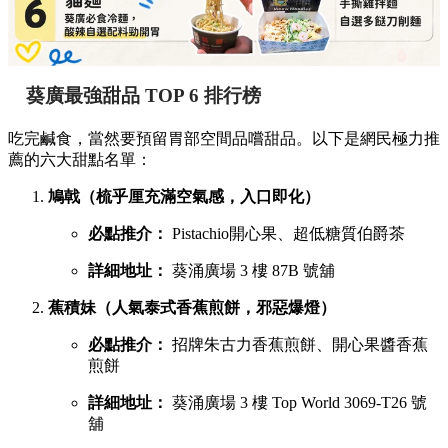
葵廣最強甜品 TOP 6 排行榜
吃完鹹食，當然要預留胃部空間品嚐甜品。以下是網民極力推
薦的六大甜點名單：
鳩戟（梳乎厘充滿空氣感，入口即化）
必點推介：
Pistachio開心果、超低糖質伯爵茶
詳細地址：
葵涌廣場 3 樓 87B 號舖
蕉積妹（人氣泰式香蕉煎餅，邪惡爆燈）
必點推介：
招牌朱古力香蕉煎餅、開心果醬香蕉
煎餅
詳細地址：
葵涌廣場 3 樓 Top World 3069-T26 號
舖