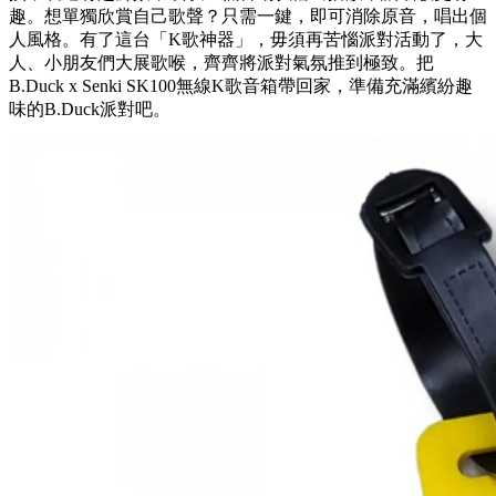
趣。想單獨欣賞自己歌聲？只需一鍵，即可消除原音，唱出個
人風格。有了這台「K歌神器」，毋須再苦惱派對活動了，大
人、小朋友們大展歌喉，齊齊將派對氣氛推到極致。把
B.Duck x Senki SK100無線K歌音箱帶回家，準備充滿繽紛趣
味的B.Duck派對吧。