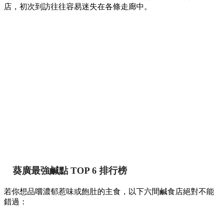
店，初次到訪往往容易迷失在各條走廊中。
葵廣最強鹹點 TOP 6 排行榜
若你想品嚐濃郁惹味或飽肚的主食，以下六間鹹食店絕對不能
錯過：