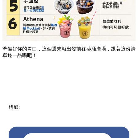
準備好你的胃口，這個週末就出發前往葵涌廣場，跟著這份清
單逐一品嚐吧！
標籤:
Hong Kong
香港
葵廣美食
葵芳好去處
葵芳 / 青衣
葵
涌廣場
葵廣掃街
香港平民美食
慧食貓
鳩戟
呦呦鹿鳴布丁
燒