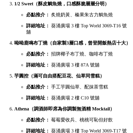
1/2 Sweet（酥皮鯛魚燒，口感酥脆層層分明）
必點推介：
炙燒奶黃、榛果朱古力鯛魚燒
詳細地址：
葵涌廣場 3 樓 Top World 3069-T16 號
舖
呦呦鹿鳴布丁燒（自家製3層口感，曾登開飯熱店十大）
必點推介：
招牌椰子布丁燒、咖啡布丁燒
詳細地址：
葵涌廣場 3 樓 87A 號舖
芋圓控（滿可自由搭配豆花、仙草同雪糕）
必點推介：
手工芋圓仙草、配抹茶雪糕
詳細地址：
葵涌廣場 2 樓 C10 號舖
Athena（調酒師即席為你調製無酒精 Mocktail）
必點推介：
莓莓愛收兵、桃桃可恥但好飲
詳細地址：
葵涌廣場 3 樓 Top World 3069-T17 號