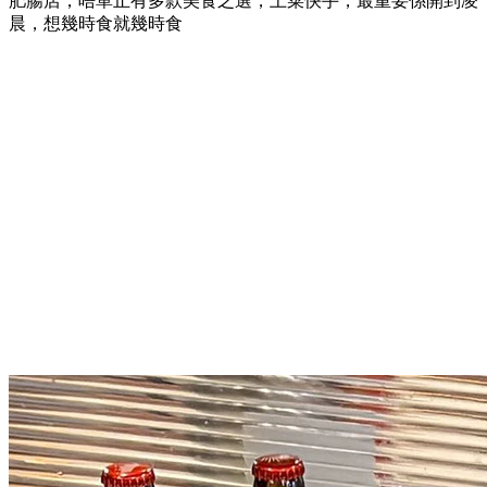
肥腸店，唔單止有多款美食之選，上菜快手，最重要係開到凌
晨，想幾時食就幾時食