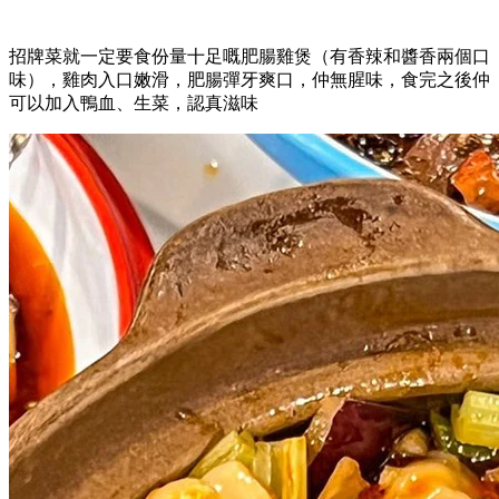
招牌菜就一定要食份量十足嘅肥腸雞煲（有香辣和醬香兩個口
味），雞肉入口嫩滑，肥腸彈牙爽口，仲無腥味，食完之後仲
可以加入鴨血、生菜，認真滋味