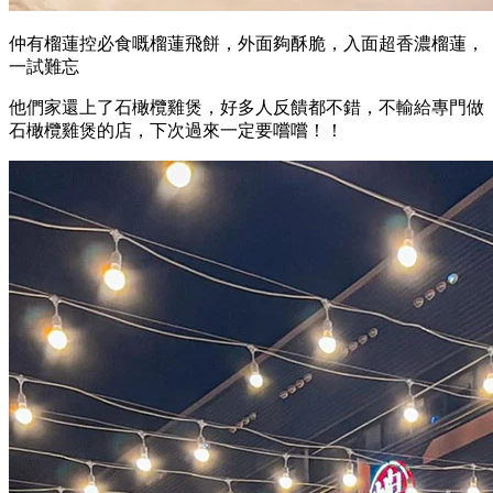
仲有榴蓮控必食嘅榴蓮飛餅，外面夠酥脆，入面超香濃榴蓮，
一試難忘
他們家還上了石橄欖雞煲，好多人反饋都不錯，不輸給專門做
石橄欖雞煲的店，下次過來一定要嚐嚐！！