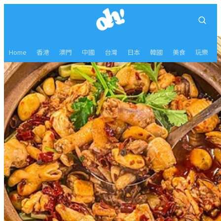
Home
香港
澳門
中國
台灣
日本
韓國
美食
玩樂