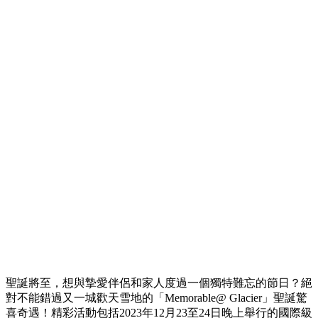
聖誕將至，想與摯愛伴侶和家人度過一個獨特難忘的節日？絕
對不能錯過又一城歡天雪地的「Memorable@ Glacier」聖誕驚
喜奇遇！精彩活動包括2023年12月23至24日晚上舉行的國際級