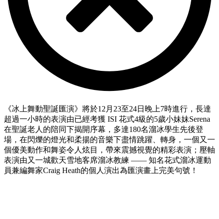
《冰上舞動聖誕匯演》將於12月23至24日晚上7時進行，長達
超過一小時的表演由已經考獲 ISI 花式4級的5歲小妹妹Serena
在聖誕老人的陪同下揭開序幕，多達180名溜冰學生先後登
場，在閃爍的燈光和柔揚的音樂下盡情跳躍、轉身，一個又一
個優美動作和舞姿令人炫目，帶來震撼視覺的精彩表演；壓軸
表演由又一城歡天雪地客席溜冰教練 —— 知名花式溜冰運動
員兼編舞家Craig Heath的個人演出為匯演畫上完美句號！