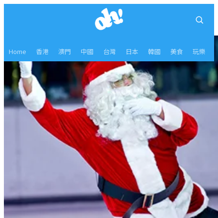
Home
香港
澳門
中國
台灣
日本
韓國
美食
玩樂