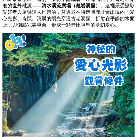
般的世外桃源——
清水溪流廣場（龜岩洞窟）
。這裡最受攝影
愛好者與旅遊達人推崇的，莫過於在特定時間才會出現的「愛
心光影」奇蹟。清晨的陽光穿過古老洞窟，折射在平靜的水面
上，與倒影完美重合，形成一顆無比神聖的夢幻愛心。