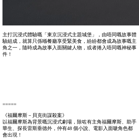
主打沉浸式體驗嘅「東京沉浸式主題城堡」，由唔同嘅故事體
驗組成，就算只係喺餐廳享受緊美食，紛紛都會成為故事嘅主
角之一，隨時成為故事入面關鍵人物，或者捲入唔同嘅神秘事
件！
=====
《福爾摩斯－貝克街謀殺案》
以福爾摩斯為背景嘅沉浸式劇場，除咗有主角福爾摩斯、助手
華生、探長雷斯垂德外，仲有48 個小說、電影入面嗁角色都
會出現！