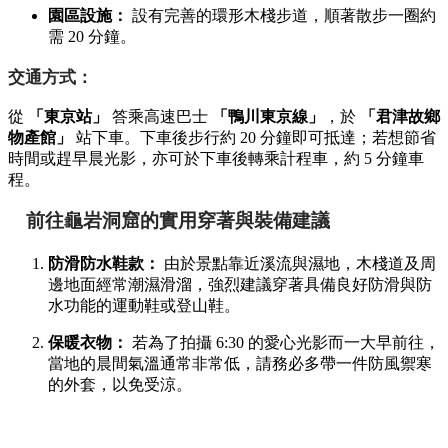
園區設施：
設有完善的環形木棧步道，順著散步一圈約
需 20 分鐘。
交通方式：
從
「東京站」
答乘高速巴士
「鴨川東京線」
，於
「君津故鄉
物產館」
站下車。下車後步行約 20 分鐘即可抵達；若想節省
時間或趕早晨光影，亦可於下車後轉乘計程車，約 5 分鐘車
程。
前往龜岩洞窟的實用穿著與裝備建議
防滑防水鞋款：
由於景點靠近溪流與濕地，木棧道及周
邊地面經常潮濕滑溜，強烈建議穿著具備良好防滑與防
水功能的運動鞋或登山鞋。
保暖衣物：
若為了拍攝 6:30 的愛心光影而一大早前往，
當地的晨間氣溫通常非常低，請務必多帶一件防風禦寒
的外套，以免受涼。