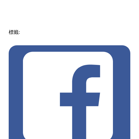
標籤:
Japan
日本
龜岩洞窟
日本旅遊攻略
千葉景點
清水溪
流廣場
愛心光影
東京近郊秘境
絕景攝影
日本秘境推薦