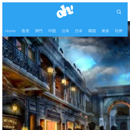
Home
香港
澳門
中國
台灣
日本
韓國
美食
玩樂