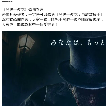
=====
《開膛手傑克》恐怖迷宮
恐怖片愛好者，一定唔可以錯過《開膛手傑克：白教堂殺手》
沉浸式恐怖迷宮，大家一齊目睹兇手開膛手傑克嘅謀殺現場，
大家更可能成為其中一個受害者！