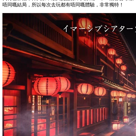
唔同嘅結局，所以每次去玩都有唔同嘅體驗，非常獨特！