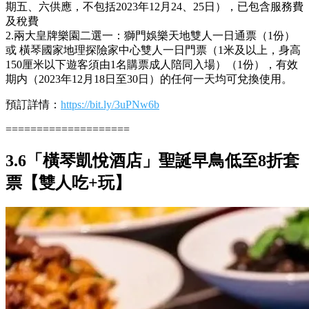
期五、六供應，不包括2023年12月24、25日），已包含服務費
及稅費
2.兩大皇牌樂園二選一：獅門娛樂天地雙人一日通票（1份）
或 橫琴國家地理探險家中心雙人一日門票（1米及以上，身高
150厘米以下遊客須由1名購票成人陪同入場）（1份），有效
期内（2023年12月18日至30日）的任何一天均可兌換使用。
預訂詳情：
https://bit.ly/3uPNw6b
====================
3.6「橫琴凱悅酒店」聖誕早鳥低至8折套
票【雙人吃+玩】