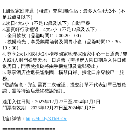
1.凱悅家庭聯通（相連）套房1晚住宿：最多入住4大2小（不
足12歲及以下）
2.次日4大2小（不足12歲及以下）自助早餐
3.嘉賓軒行政禮遇：4大2小（不足12歲及以下）:
- 全日軟飲（品鑒時間11：00-20：00）
- 歡樂時光，享受鷄尾酒餐及開胃小食（品鑒時間17：30-
19：30）
4. 尊享2大1小或4大2小橫琴國家地理探險家中心一日通票 / 雙
人或4人獅門娛樂天地一日通票（需指定入園日期為入住日或
退房日，門票兌換碼將由手機短訊及電郵發出）
5. 尊享酒店往返長隆樂園、橫琴口岸、拱北口岸穿梭巴士服
務。
*敬請留意：預訂需要二次確認，提交訂單不代表訂單已被確
認，需等待酒店最終確認預訂。
適用入住日期：2023年12月27日至2024年1月1日
門票有效期：2023年12月27日至2024年1月2日
預訂詳情：
https://bit.ly/3ThHsOc
====================