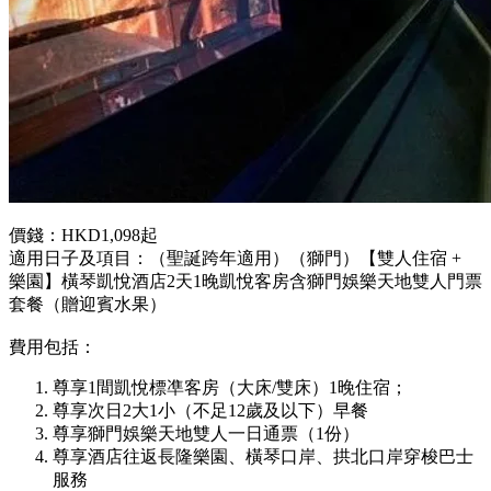
價錢：HKD1,098起
適用日子及項目：
（聖誕跨年適用）（獅門）【雙人住宿 +
樂園】橫琴凱悅酒店2天1晚凱悅客房含獅門娛樂天地雙人門票
套餐（贈迎賓水果）
費用包括：
尊享1間凱悅標凖客房（大床/雙床）1晚住宿；
尊享次日2大1小（不足12歲及以下）早餐
尊享獅門娛樂天地雙人一日通票（1份）
尊享酒店往返長隆樂園、橫琴口岸、拱北口岸穿梭巴士
服務