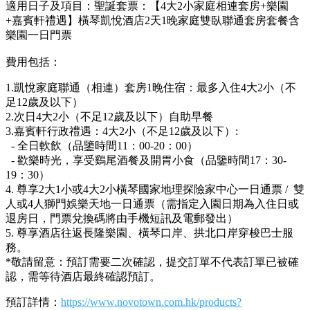
適用日子及項目：聖誕套票：【4大2小家庭相連套房+樂園
+嘉賓軒禮遇】橫琴凱悅酒店2天1晚家庭雙臥聯通套房套餐含
樂園一日門票
費用包括：
1.凱悅家庭聯通（相連）套房1晚住宿：最多入住4大2小（不
足12歲及以下）
2.次日4大2小（不足12歲及以下）自助早餐
3.嘉賓軒行政禮遇：4大2小（不足12歲及以下）:
- 全日軟飲（品鑒時間11：00-20：00）
- 歡樂時光，享受鷄尾酒餐及開胃小食（品鑒時間17：30-
19：30）
4. 尊享2大1小或4大2小橫琴國家地理探險家中心一日通票 / 雙
人或4人獅門娛樂天地一日通票（需指定入園日期為入住日或
退房日，門票兌換碼將由手機短訊及電郵發出）
5. 尊享酒店往返長隆樂園、橫琴口岸、拱北口岸穿梭巴士服
務。
*敬請留意：預訂需要二次確認，提交訂單不代表訂單已被確
認，需等待酒店最終確認預訂。
預訂詳情：
https://www.novotown.com.hk/products?