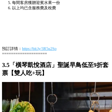
每間客房獲贈迎賓水果一份
以上均已含服務費及稅費
預訂詳情：
https://bit.ly/3R5u2So
====================
3.5「橫琴凱悅酒店」聖誕早鳥低至9折套
票【雙人吃+玩】