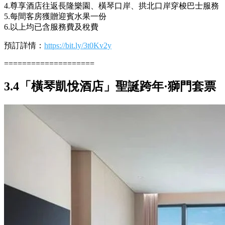
4.尊享酒店往返長隆樂園、橫琴口岸、拱北口岸穿梭巴士服務
5.每間客房獲贈迎賓水果一份
6.以上均已含服務費及稅費
預訂詳情：
https://bit.ly/3t0Kv2y
====================
3.4「橫琴凱悅酒店」聖誕跨年·獅門套票