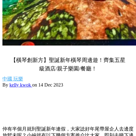
【橫琴創新方】聖誕新年橫琴周邊遊！齊集五星
級酒店/親子樂園/餐廳！
中國
玩樂
By
kelly kwok
on 14 Dec 2023
仲有半個月就到聖誕新年連假，大家諗好年尾帶屋企人去邊度
放鬆未呢？小編就有以下幾個方案推介比大家，即刻去睇下邊