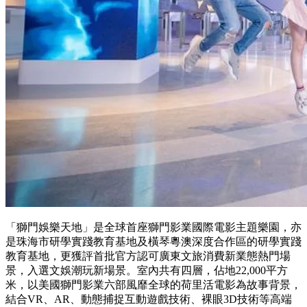
「獅門娛樂天地」是全球首座獅門影業國際電影主題樂園，亦
是珠海市研學實踐教育基地及橫琴粵澳深度合作區的研學實踐
教育基地，更獲評首批官方認可廣東文旅消費新業態熱門場
景，入選文娛潮玩新場景。室內共有四層，佔地22,000平方
米，以美國獅門影業六部風靡全球的荷里活電影為故事背景，
結合VR、AR、動態捕捉互動遊戲技術、裸眼3D技術等高端