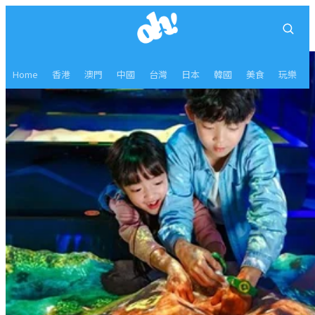
Home
香港
澳門
中國
台灣
日本
韓國
美食
玩樂