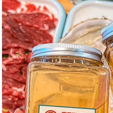
大家仲可以喺海鮮池自選心水海產，必試大大隻新鮮生蠔，肉
質飽滿，而且鮮嫩彈牙！另外大頭蝦、虎蝦肉質Q彈爽口！記
得食埋膏蟹、鮑魚、扇貝！唔少得嘅當然仲有每日現切嘅牛肉
片，肉味濃郁之餘口感鮮嫩！配料標價¥6、¥10、¥15同埋
¥25，人均都唔洗¥70，絕對係CP值超高！