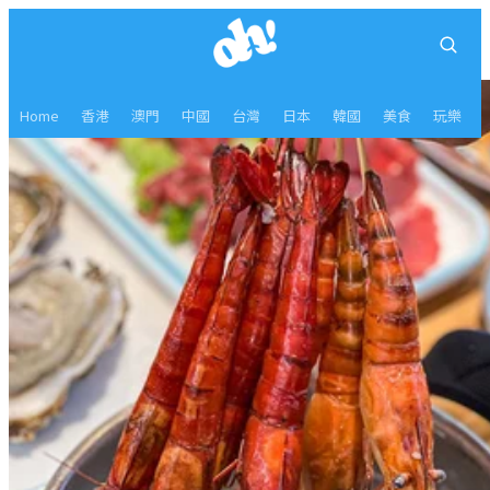
Home
香港
澳門
中國
台灣
日本
韓國
美食
玩樂