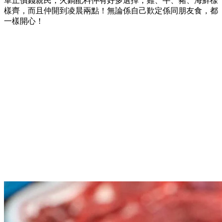
單止價錢親民，火鍋配料仲有好多選擇，雞、牛、豬、海鮮樣
樣齊，而且仲開到凌晨兩點！無論係自己歎定係同朋友食，都
一樣開心！