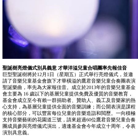
聖誕樹亮燈儀式別具義意 才華洋溢兒童合唱團率先報佳音
巨型聖誕樹將於12月1日（星期五）正式舉行亮燈儀式，並邀
請了音樂兒童基金會旗下才華橫溢的鷹君音樂兒童合奏團表演
聖誕樂曲，率先為大家報佳音。成立於2013年的音樂兒童基金
會主要為 16 歲以下的基層兒童提供免費及優質的音樂教育，
基金會成立至今有賴一群捐助者、贊助人、義工及音樂家的熱
心支持，為基層兒童提供全面的音樂訓練；而公開表演是課程
的核心部分，可以豐富每位兒童的音樂造詣和閲歷。一向積極
支持音樂藝術的花園道三號，請來超過60位鷹君音樂兒童合奏
團成員參與亮燈儀式演出，適逢基金會今年成立十周年，令表
演別具意義。