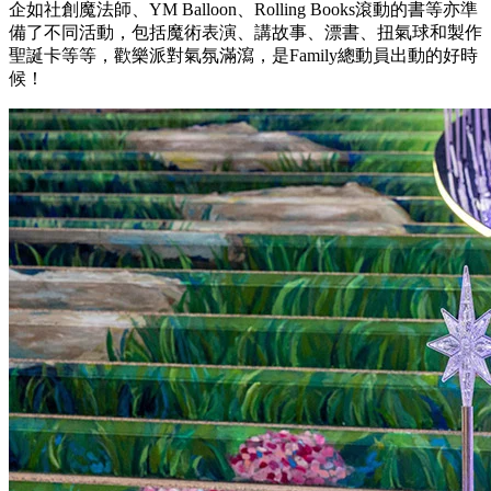
企如社創魔法師、YM Balloon、Rolling Books滾動的書等亦準
備了不同活動，包括魔術表演、講故事、漂書、扭氣球和製作
聖誕卡等等，歡樂派對氣氛滿瀉，是Family總動員出動的好時
候！