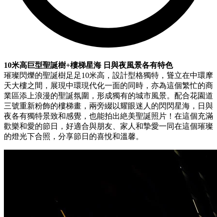
10米高巨型聖誕樹+樓梯星海 日與夜風景各有特色
璀璨閃爍的聖誕樹足足10米高，設計型格獨特，聳立在中環摩
天大樓之間，展現中環現代化一面的同時，亦為這個繁忙的商
業區添上浪漫的聖誕氛圍，形成獨有的城市風景。配合花園道
三號重新粉飾的樓梯畫，兩旁綴以耀眼迷人的閃閃星海，日與
夜各有獨特景致和感覺，也能拍出絶美聖誕照片！在這個充滿
歡樂和愛的節日，好適合與朋友、家人和摯愛一同在這個璀璨
的燈光下合照，分享節日的喜悅和溫馨。