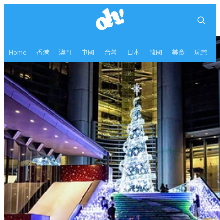
Home
香港
澳門
中國
台灣
日本
韓國
美食
玩樂