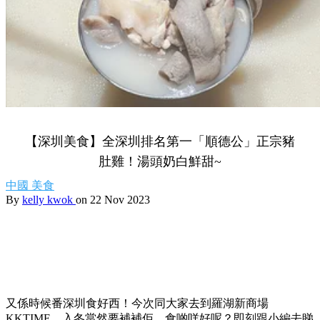
【深圳美食】全深圳排名第一「順德公」正宗豬
肚雞！湯頭奶白鮮甜~
中國
美食
By
kelly kwok
on 22 Nov 2023
又係時候番深圳食好西！今次同大家去到羅湖新商場
KKTIME，入冬當然要補補佢，食啲咩好呢？即刻跟小編去睇