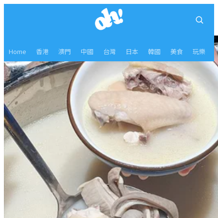
Home
香港
澳門
中國
台灣
日本
韓國
美食
玩樂