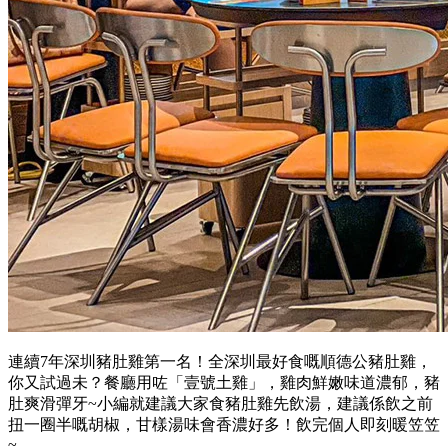
連續7年深圳豬肚雞第一名！全深圳最好食嘅順德公豬肚雞，
你又試過未？餐廳用咗「壹號土雞」，雞肉鮮嫩味道濃郁，豬
肚爽滑彈牙~小編就建議大家食豬肚雞先飲湯，建議係飲之前
扭一圈半嘅胡椒，甘樣湯味會香濃好多！飲完個人即刻暖笠笠
~