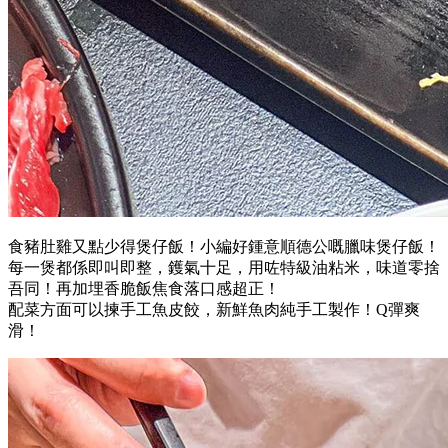
食豬肚雞又點少得煲仔飯！小編好鍾意順德公嘅臘味煲仔飯！
每一煲都係即叫即整，鑊氣十足，用咗特級油粘米，味道零捨
吾同！再加埋香脆飯焦食落口感超正！
配菜方面可以揀手工魚皮餃，新鮮魚肉純手工製作！Q彈爽
滑！