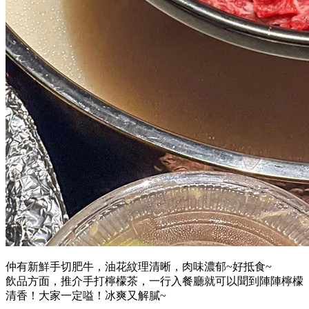
仲有新鮮手切肥牛，油花紋理清晰，肉味濃郁~好抵食~
飲品方面，推介手打檸檬茶，一行入餐廳就可以聞到陣陣檸檬
清香！大家一定嗌！冰爽又解膩~