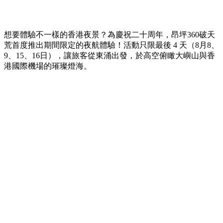
想要體驗不一樣的香港夜景？為慶祝二十周年，昂坪360破天
荒首度推出期間限定的夜航體驗！活動只限最後 4 天（8月8、
9、15、16日），讓旅客從東涌出發，於高空俯瞰大嶼山與香
港國際機場的璀璨燈海。