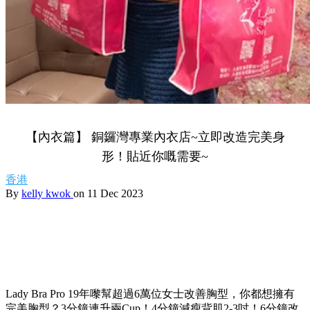
【內衣篇】 銅鑼灣專業內衣店~立即改造完美身
形！貼近你嘅需要~
香港
By
kelly kwok
on 11 Dec 2023
Lady Bra Pro 19年嚟幫超過6萬位女士改善胸型，你都想擁有
完美胸型？3分鐘連升兩Cup！4分鐘減瘦背肌2-3吋！6分鐘改