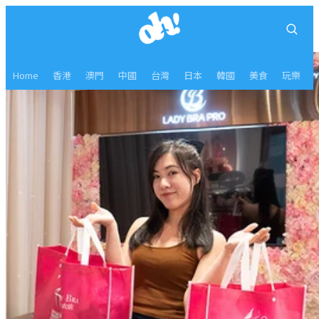
Home
香港
澳門
中國
台灣
日本
韓國
美食
玩樂