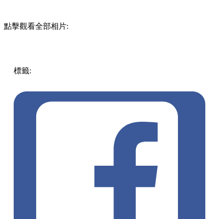
點擊觀看全部相片:
標籤:
中文(繁)
香港
熱話
灣仔 / 銅鑼灣 / 大坑
旺角 / 太子 /
大角咀
ladybra
内衣
免費度身
塑身