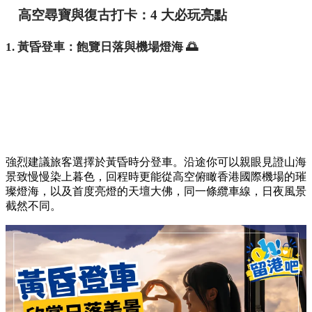
高空尋寶與復古打卡：4 大必玩亮點
1. 黃昏登車：飽覽日落與機場燈海 🌅
強烈建議旅客選擇於黃昏時分登車。沿途你可以親眼見證山海
景致慢慢染上暮色，回程時更能從高空俯瞰香港國際機場的璀
璨燈海，以及首度亮燈的天壇大佛，同一條纜車線，日夜風景
截然不同。