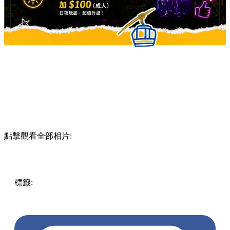
點擊觀看全部相片:
標籤:
Hong Kong
香港
香港打卡
週末好去處
昂坪360
昂坪
360夜間纜車
香港夜景
大嶼山景點
霓虹市集
903音樂會
昂
坪市集