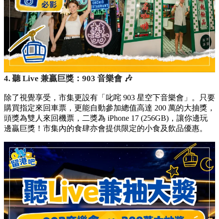
4. 聽 Live 兼贏巨獎：903 音樂會 🎶
除了視覺享受，市集更設有「叱咤 903 星空下音樂會」。只要
購買指定來回車票，更能自動參加總值高達 200 萬的大抽獎，
頭獎為雙人來回機票，二獎為 iPhone 17 (256GB)，讓你邊玩
邊贏巨獎！市集內的食肆亦會提供限定的小食及飲品優惠。