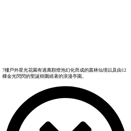
7樓戶外星光花園有過萬顆燈泡幻化而成的叢林仙境以及由12
棵金光閃閃的聖誕樹圍繞著的浪漫亭園。