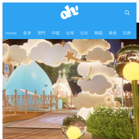
Home
香港
澳門
中國
台灣
日本
韓國
美食
玩樂