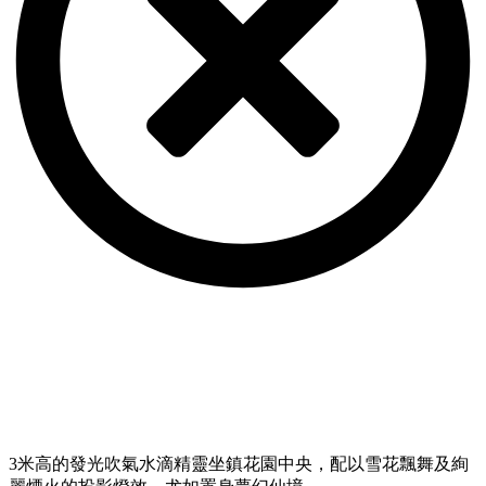
3米高的發光吹氣水滴精靈坐鎮花園中央，配以雪花飄舞及絢