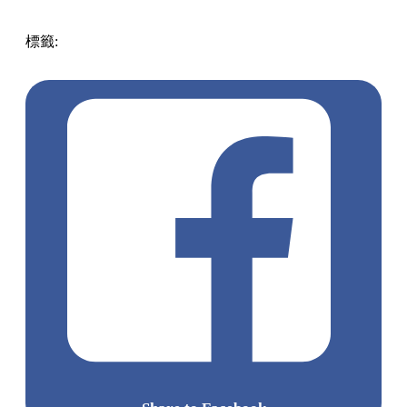
標籤:
中文(繁)
香港
玩樂
香港好去處
香港打卡
沙田 / 大圍
沙田好去處
親子好去處
沙田打卡
新城市廣場
聖誕好去處