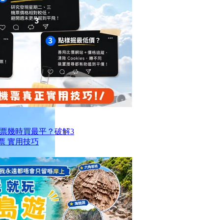
票幾時買最平？破解3
票 實用技巧