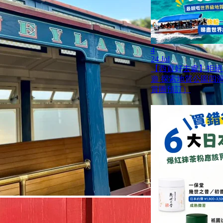
4
24 Jul
【西貢好去處】拒絕
遊 探索地質公園四
賞團預訂）