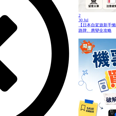
2
30 Jul
【日本自駕遊新手懶
路牌、應變全攻略