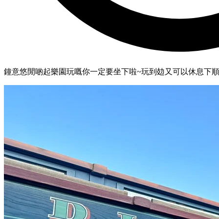
鐘意悠閒啲起樂園玩嘅你一定要坐下啦~玩到攰又可以休息下