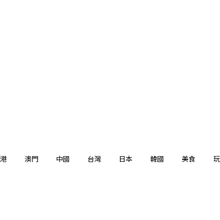
港
澳門
中國
台灣
日本
韓國
美食
玩