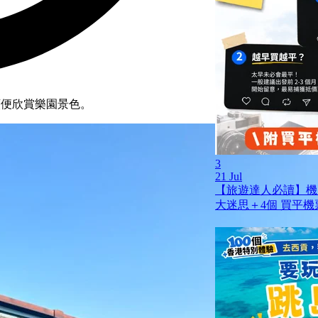
順便欣賞樂園景色。
3
21 Jul
【旅遊達人必讀】機
大迷思＋4個 買平機