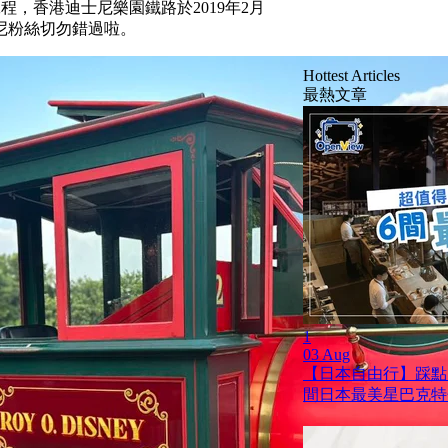
，香港迪士尼樂園鐵路於2019年2月
士尼粉絲切勿錯過啦。
Hottest Articles
最熱文章
1
03 Aug
【日本自由行】踩點
間日本最美星巴克特