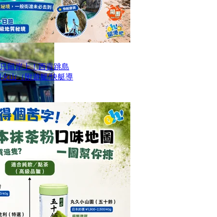
只留岸上！西貢跳島
洞火山（附遊艇/快艇導