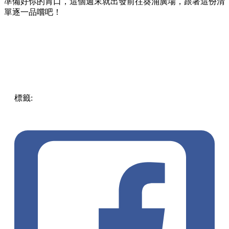
準備好你的胃口，這個週末就出發前往葵涌廣場，跟著這份清
單逐一品嚐吧！
標籤:
Hong Kong
香港
葵廣美食
葵芳好去處
葵芳 / 青衣
葵
涌廣場
葵廣掃街
香港平民美食
慧食貓
鳩戟
呦呦鹿鳴布丁
燒