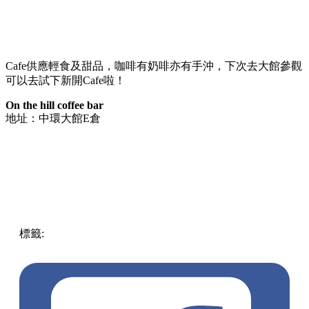
Cafe供應輕食及甜品，咖啡有奶啡亦有手沖，下次去大館參觀
可以去試下新開Cafe啦！
On the hill coffee bar
地址：中環大館E倉
標籤:
中文(繁)
香港
美食
cafe
熱話
香港cafe
打卡cafe
中環 /
上環 / 西環
中環美食
中環cafe
大館cafe