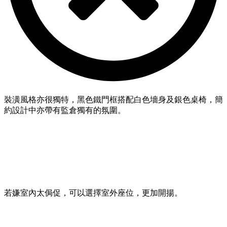
裝潢風格亦很獨特，黑色鐵門框搭配白色墻身及銀色桌椅，簡
約設計中亦帶有監倉獨有的氛圍。
若嫌室內太侷促，可以選擇室外座位，更加開揚。