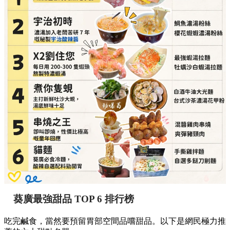
葵廣最強甜品 TOP 6 排行榜
吃完鹹食，當然要預留胃部空間品嚐甜品。以下是網民極力推