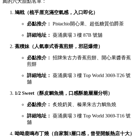
薦的六大甜點名單：
鳩戟（梳乎厘充滿空氣感，入口即化）
必點推介：
Pistachio開心果、超低糖質伯爵茶
詳細地址：
葵涌廣場 3 樓 87B 號舖
蕉積妹（人氣泰式香蕉煎餅，邪惡爆燈）
必點推介：
招牌朱古力香蕉煎餅、開心果醬香蕉
煎餅
詳細地址：
葵涌廣場 3 樓 Top World 3069-T26 號
舖
1/2 Sweet（酥皮鯛魚燒，口感酥脆層層分明）
必點推介：
炙燒奶黃、榛果朱古力鯛魚燒
詳細地址：
葵涌廣場 3 樓 Top World 3069-T16 號
舖
呦呦鹿鳴布丁燒（自家製3層口感，曾登開飯熱店十大）