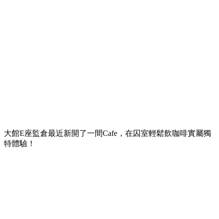
大館E座監倉最近新開了一間Cafe，在囚室輕鬆飲咖啡實屬獨
特體驗！