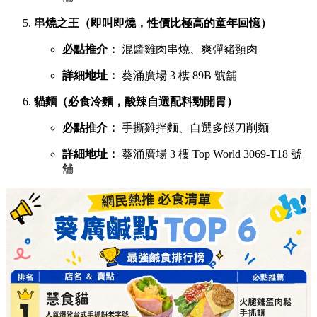
串燒之王（即叫即燒，性價比極高的童年回憶）
必點推介：
混醬雞肉串燒、爽彈豬頸肉
詳細地址：
葵涌廣場 3 樓 89B 號舖
貓麵（必食冷麵，酸辣自選配料勁開胃）
必點推介：
手撕雞拌麵、自選多餸刀削麵
詳細地址：
葵涌廣場 3 樓 Top World 3069-T18 號
舖