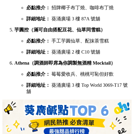
必點推介：
招牌椰子布丁燒、咖啡布丁燒
詳細地址：
葵涌廣場 3 樓 87A 號舖
芋圓控（滿可自由搭配豆花、仙草同雪糕）
必點推介：
手工芋圓仙草、配抹茶雪糕
詳細地址：
葵涌廣場 2 樓 C10 號舖
Athena（調酒師即席為你調製無酒精 Mocktail）
必點推介：
莓莓愛收兵、桃桃可恥但好飲
詳細地址：
葵涌廣場 3 樓 Top World 3069-T17 號
舖