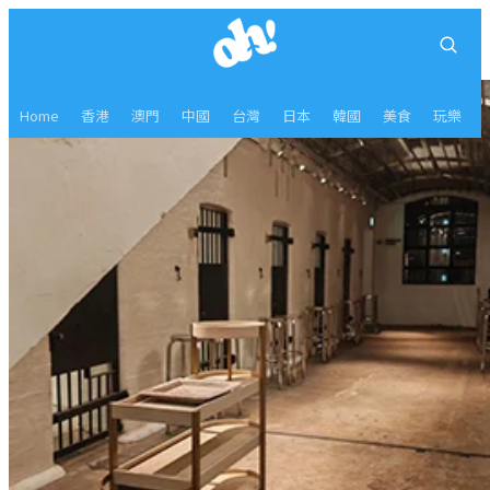
Home
香港
澳門
中國
台灣
日本
韓國
美食
玩樂