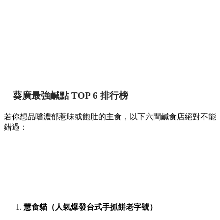
葵廣最強鹹點 TOP 6 排行榜
若你想品嚐濃郁惹味或飽肚的主食，以下六間鹹食店絕對不能
錯過：
慧食貓（人氣爆發台式手抓餅老字號）