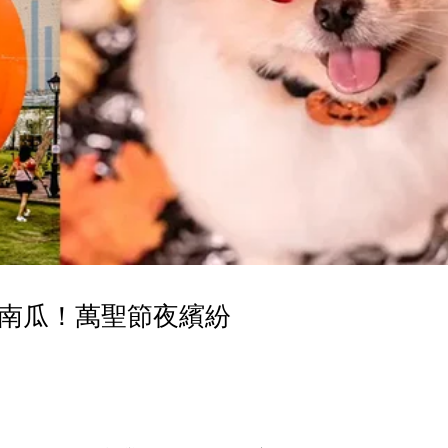
氣南瓜！萬聖節夜繽紛