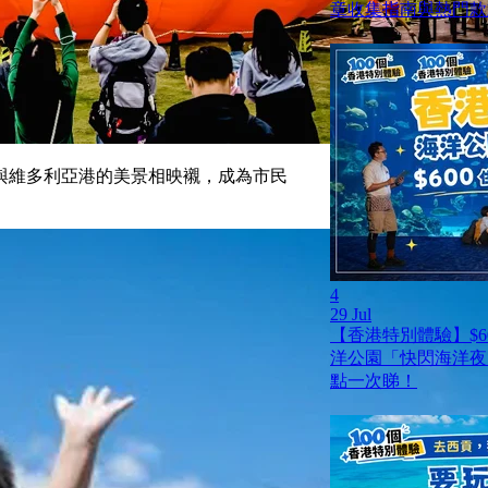
章收集指南與熱門款
與維多利亞港的美景相映襯，成為市民
4
29 Jul
【香港特別體驗】$6
洋公園「快閃海洋夜
點一次睇！