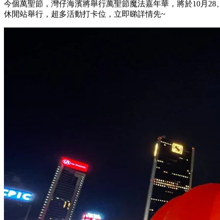
今個萬聖節，灣仔海濱將舉行萬聖節魔法嘉年華，將於10月28、29及3
休閒站舉行，超多活動打卡位，立即睇詳情先~