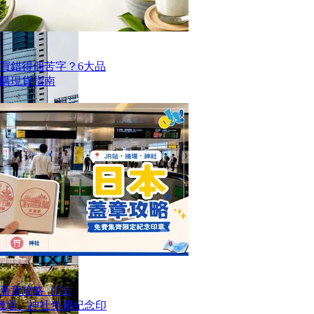
買錯得個苦字？6大品
購現貨指南
章攻略（Eki
站、機場、神社免費紀念印