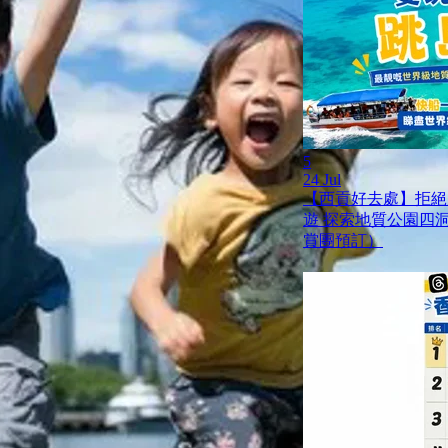
5
24 Jul
【西貢好去處】拒絕
遊 探索地質公園四
賞團預訂）