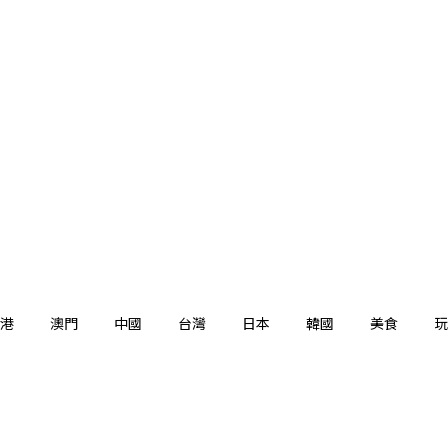
港
澳門
中國
台灣
日本
韓國
美食
玩