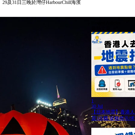
1日三晚於灣仔HarbourChill海濱
Hottest Articles
最熱文章
1
30 Jul
【日本地震】香港人
震3步驟/避難標示/