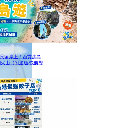
只留岸上！西貢跳島
洞火山（附遊艇/快艇導