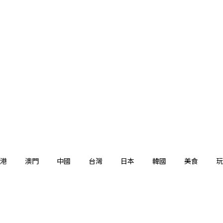
港
澳門
中國
台灣
日本
韓國
美食
玩