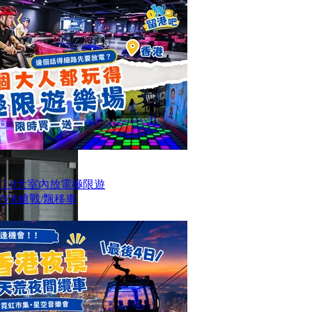
｜8大室內放電極限遊
VR槍戰/飄移車