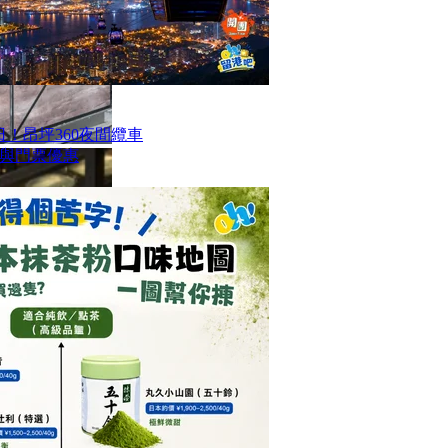
！昂坪360夜間纜車
與門票優惠