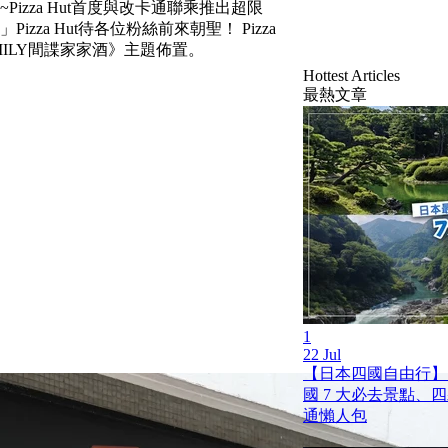
Pizza Hut首度與改卡通聯乘推出超限
zza Hut待各位粉絲前來朝聖！ Pizza
AMILY間諜家家酒》主題佈置。
Hottest Articles
最熱文章
1
22 Jul
【日本四國自由行】
國 7 大必去景點、
通懶人包