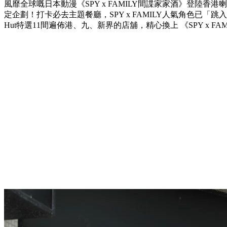
風靡全球嘅日本動漫《SPY x FAMILY間諜家家酒》登陸香港喇~
定企劃！打卡必去主題餐廳，SPY x FAMILY人氣角色已「跳入」Pi
Hut特選11間遍佈港、九、新界的店舖，精心換上 《SPY x F