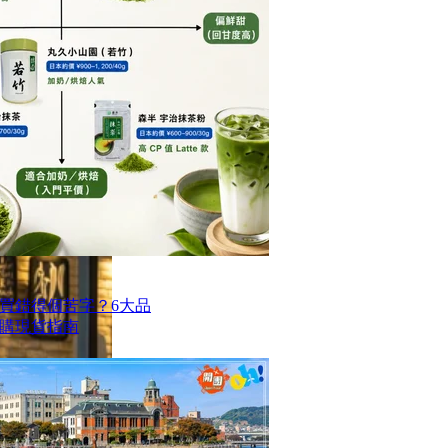
買錯得個苦字？6大品
購現貨指南