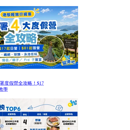
署度假營全攻略！$17
教學