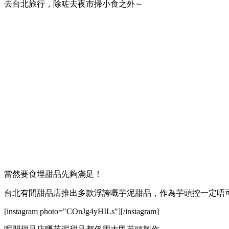
去台北旅行，除咗去夜市掃小食之外～
當然要食埋甜品先夠滿足！
台北有間甜品店推出多款浮誇嘅芋泥甜品，作為芋頭控一定唔
[instagram photo="COnJg4yHILs"][/instagram]