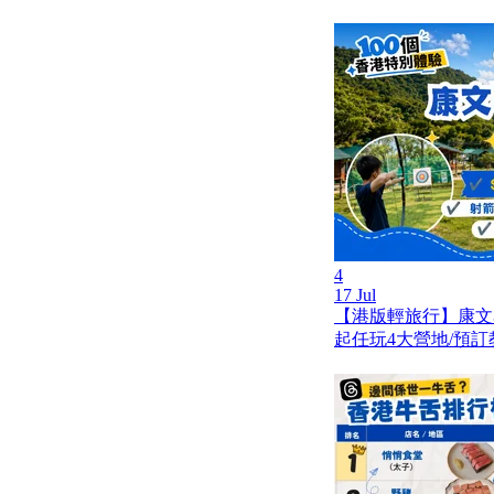
4
17 Jul
【港版輕旅行】康文
起任玩4大營地/預訂