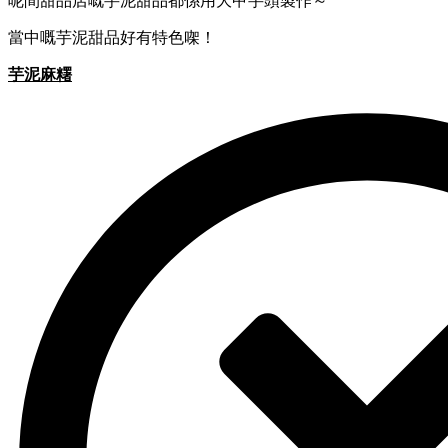
呢間甜品店嘅芋泥甜品都係用大甲芋頭製作～
當中嘅芋泥甜品好有特色㗎！
芋泥麻糬