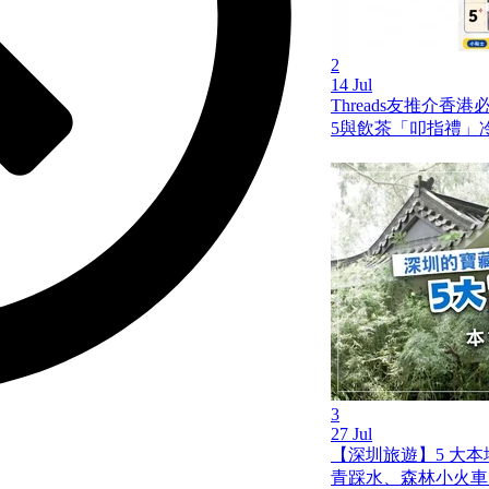
2
14 Jul
Threads友推介香
5與飲茶「叩指禮」
3
27 Jul
【深圳旅遊】5 大
青踩水、森林小火車