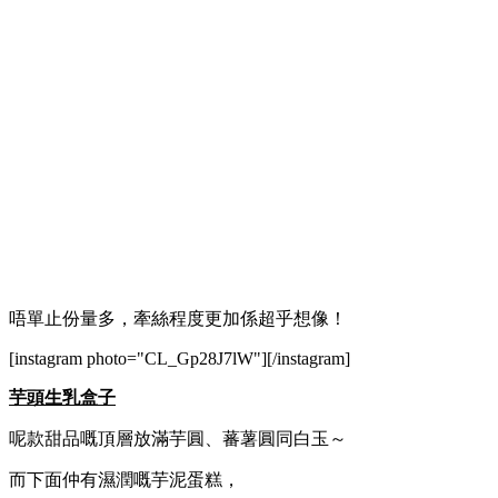
唔單止份量多，牽絲程度更加係超乎想像！
[instagram photo="CL_Gp28J7lW"][/instagram]
芋頭生乳盒子
呢款甜品嘅頂層放滿芋圓、蕃薯圓同白玉～
而下面仲有濕潤嘅芋泥蛋糕，