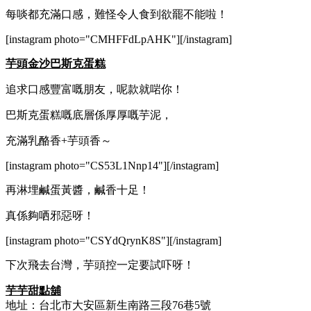
每啖都充滿口感，難怪令人食到欲罷不能啦！
[instagram photo="CMHFFdLpAHK"][/instagram]
芋頭金沙巴斯克蛋糕
追求口感豐富嘅朋友，呢款就啱你！
巴斯克蛋糕嘅底層係厚厚嘅芋泥，
充滿乳酪香+芋頭香～
[instagram photo="CS53L1Nnp14"][/instagram]
再淋埋鹹蛋黃醬，鹹香十足！
真係夠哂邪惡呀！
[instagram photo="CSYdQrynK8S"][/instagram]
下次飛去台灣，芋頭控一定要試吓呀！
芋芋甜點舖
地址：台北市大安區新生南路三段76巷5號