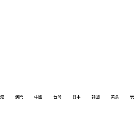
港
澳門
中國
台灣
日本
韓國
美食
玩