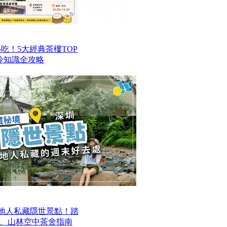
港必吃！5大經典茶樓TOP
冷知識全攻略
本地人私藏隱世景點！踏
、山林空中茶舍指南