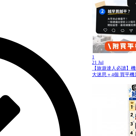
1
21 Jul
【旅遊達人必讀】機
大迷思＋4個 買平機