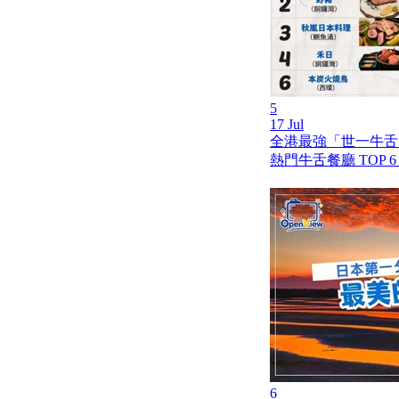
5
17 Jul
全港最強「世一牛舌」
熱門牛舌餐廳 TOP 
6