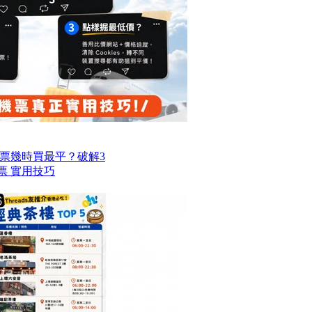
票幾時買最平？破解3
票 實用技巧