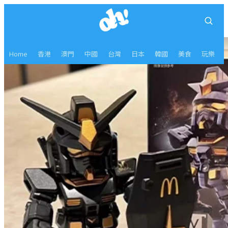
Home
香港
澳門
中國
台灣
日本
韓國
美食
玩樂