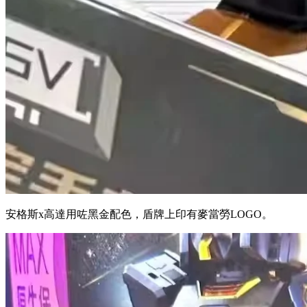
安格斯x高達用咗黑金配色，盾牌上印有麥當勞LOGO。