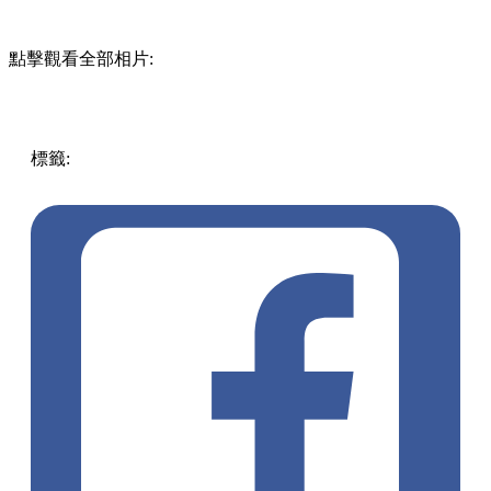
點擊觀看全部相片:
標籤:
中文(繁)
中國
熱話
高達
安格斯
麥當勞
網絡熱話
GUNDAM
黑金RX782
RX782