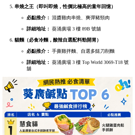
串燒之王（即叫即燒，性價比極高的童年回憶）
必點推介：
混醬雞肉串燒、爽彈豬頸肉
詳細地址：
葵涌廣場 3 樓 89B 號舖
貓麵（必食冷麵，酸辣自選配料勁開胃）
必點推介：
手撕雞拌麵、自選多餸刀削麵
詳細地址：
葵涌廣場 3 樓 Top World 3069-T18 號
舖