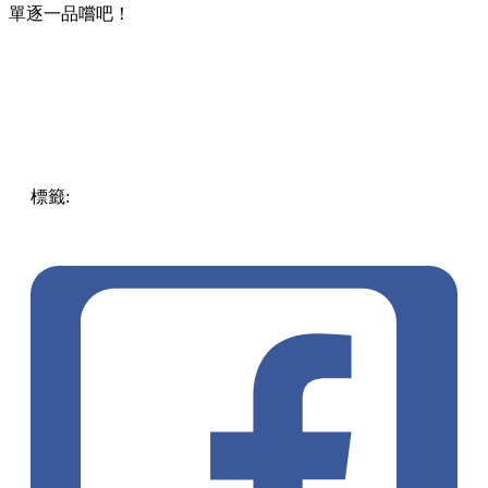
單逐一品嚐吧！
標籤:
Hong Kong
香港
葵廣美食
葵芳好去處
葵芳 / 青衣
葵
涌廣場
葵廣掃街
香港平民美食
慧食貓
鳩戟
呦呦鹿鳴布丁
燒