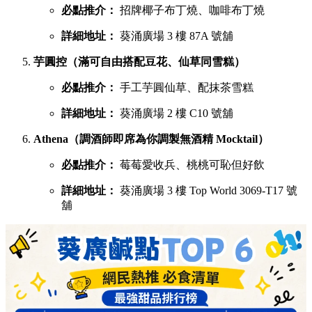
必點推介：
招牌椰子布丁燒、咖啡布丁燒
詳細地址：
葵涌廣場 3 樓 87A 號舖
芋圓控（滿可自由搭配豆花、仙草同雪糕）
必點推介：
手工芋圓仙草、配抹茶雪糕
詳細地址：
葵涌廣場 2 樓 C10 號舖
Athena（調酒師即席為你調製無酒精 Mocktail）
必點推介：
莓莓愛收兵、桃桃可恥但好飲
詳細地址：
葵涌廣場 3 樓 Top World 3069-T17 號
舖