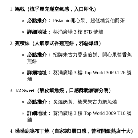
鳩戟（梳乎厘充滿空氣感，入口即化）
必點推介：
Pistachio開心果、超低糖質伯爵茶
詳細地址：
葵涌廣場 3 樓 87B 號舖
蕉積妹（人氣泰式香蕉煎餅，邪惡爆燈）
必點推介：
招牌朱古力香蕉煎餅、開心果醬香蕉
煎餅
詳細地址：
葵涌廣場 3 樓 Top World 3069-T26 號
舖
1/2 Sweet（酥皮鯛魚燒，口感酥脆層層分明）
必點推介：
炙燒奶黃、榛果朱古力鯛魚燒
詳細地址：
葵涌廣場 3 樓 Top World 3069-T16 號
舖
呦呦鹿鳴布丁燒（自家製3層口感，曾登開飯熱店十大）