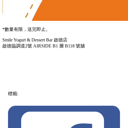
*數量有限，送完即止。
Smile Yogurt & Dessert Bar 啟德店
啟德協調道2號 AIRSIDE B1 層 B118 號舖
標籤:
中文(繁)
香港
熱話
紅磡 / 土瓜灣 / 九龍城
免費
啟德
AIRSIDE
啟德好去處
乳酪雪糕
Smile
乳酪
開業優惠