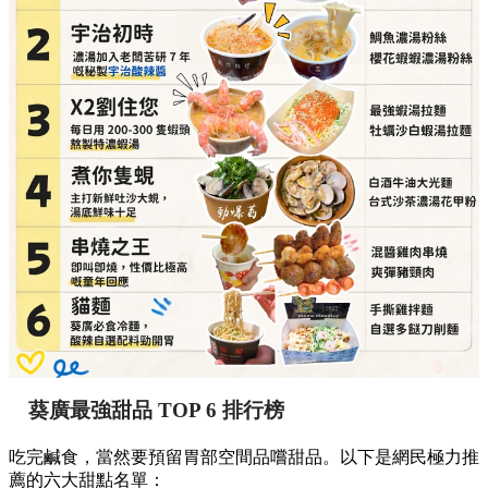
葵廣最強甜品 TOP 6 排行榜
吃完鹹食，當然要預留胃部空間品嚐甜品。以下是網民極力推
薦的六大甜點名單：