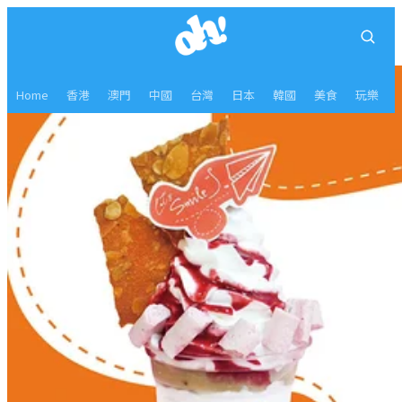
Home
香港
澳門
中國
台灣
日本
韓國
美食
玩樂