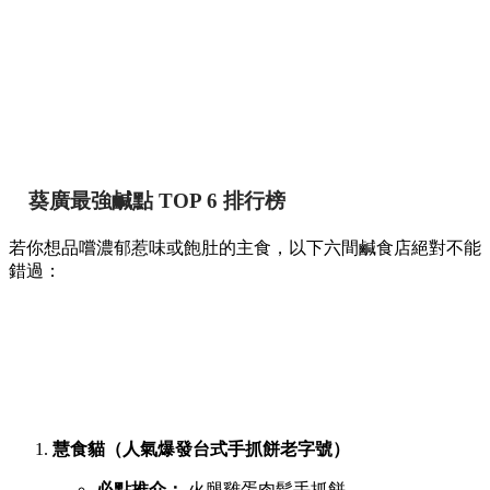
葵廣最強鹹點 TOP 6 排行榜
若你想品嚐濃郁惹味或飽肚的主食，以下六間鹹食店絕對不能
錯過：
慧食貓（人氣爆發台式手抓餅老字號）
必點推介：
火腿雞蛋肉鬆手抓餅