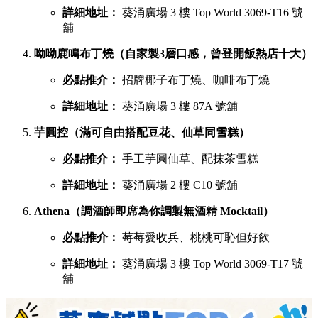
詳細地址：
葵涌廣場 3 樓 Top World 3069-T16 號
舖
呦呦鹿鳴布丁燒（自家製3層口感，曾登開飯熱店十大）
必點推介：
招牌椰子布丁燒、咖啡布丁燒
詳細地址：
葵涌廣場 3 樓 87A 號舖
芋圓控（滿可自由搭配豆花、仙草同雪糕）
必點推介：
手工芋圓仙草、配抹茶雪糕
詳細地址：
葵涌廣場 2 樓 C10 號舖
Athena（調酒師即席為你調製無酒精 Mocktail）
必點推介：
莓莓愛收兵、桃桃可恥但好飲
詳細地址：
葵涌廣場 3 樓 Top World 3069-T17 號
舖