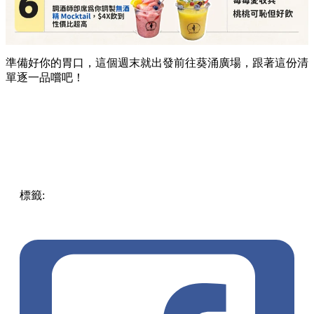
準備好你的胃口，這個週末就出發前往葵涌廣場，跟著這份清
單逐一品嚐吧！
標籤:
Hong Kong
香港
葵廣美食
葵芳好去處
葵芳 / 青衣
葵
涌廣場
葵廣掃街
香港平民美食
慧食貓
鳩戟
呦呦鹿鳴布丁
燒