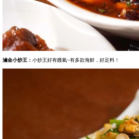
滷金小炒王：
小炒王好有鑊氣~有多款海鮮，好足料！