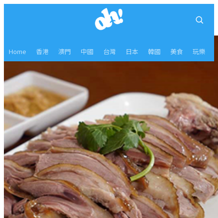
Home
香港
澳門
中國
台灣
日本
韓國
美食
玩樂