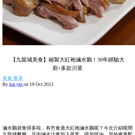
【九龍城美食】秘製大紅袍滷水鵝！30年經驗大
廚+多款川菜
美食
香港
By
kat yip
on 19 Oct 2023
滷水鵝就食得多啦，有冇食過大紅袍滷水鵝呢？今次介紹呢間
九龍城餐廳，店內
滷水汁會加入茶葉，唔加豉油，另外會再配