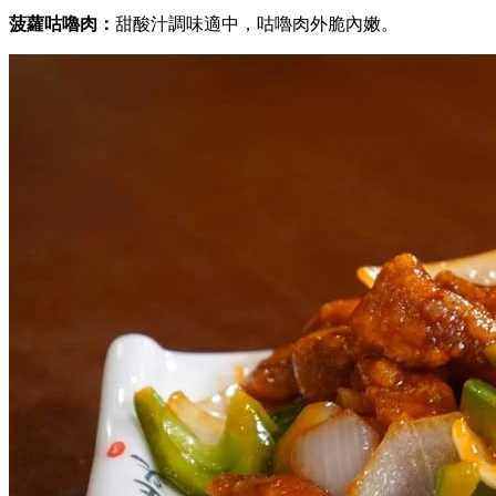
菠蘿咕嚕肉：
甜酸汁調味適中，咕嚕肉外脆內嫩。