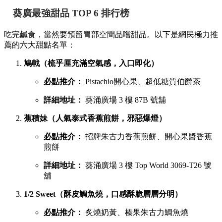
葵廣最強甜品 TOP 6 排行榜
吃完鹹食，當然要預留胃部空間品嚐甜品。以下是網民極力推
薦的六大甜點名單：
鳩戟（梳乎厘充滿空氣感，入口即化）
必點推介：
Pistachio開心果、超低糖質伯爵茶
詳細地址：
葵涌廣場 3 樓 87B 號舖
蕉積妹（人氣泰式香蕉煎餅，邪惡爆燈）
必點推介：
招牌朱古力香蕉煎餅、開心果醬香蕉
煎餅
詳細地址：
葵涌廣場 3 樓 Top World 3069-T26 號
舖
1/2 Sweet（酥皮鯛魚燒，口感酥脆層層分明）
必點推介：
炙燒奶黃、榛果朱古力鯛魚燒