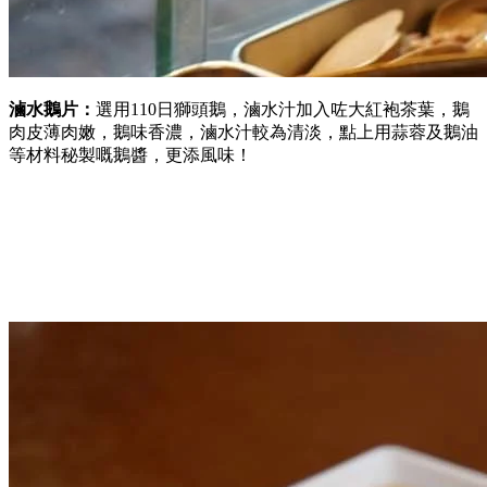
滷水鵝片：
選用110日獅頭鵝，滷水汁加入咗大紅袍茶葉，鵝
肉皮薄肉嫩，鵝味香濃，滷水汁較為清淡，點上用蒜蓉及鵝油
等材料秘製嘅鵝醬，更添風味！