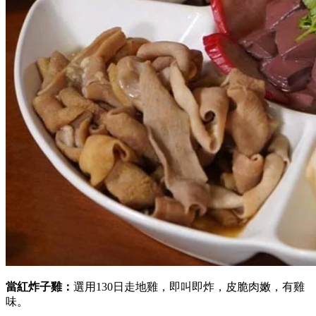
當紅炸子雞：
選用130日走地雞，
即叫即炸，
皮脆肉嫩，有雞
味。