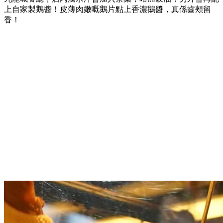
上自家製鵝醬！皮薄肉嫩嘅鵝片點上香濃鵝醬，真係齒頰留
香！