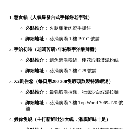
慧食貓（人氣爆發台式手抓餅老字號）
必點推介：
火腿雞蛋肉鬆手抓餅
詳細地址：
葵涌廣場 1 樓 B01C 號舖
宇治初時（老闆苦研7年秘製宇治酸辣醬）
必點推介：
鯛魚濃湯粉絲、櫻花蝦蝦濃湯粉絲
詳細地址：
葵涌廣場 2 樓 C28 號舖
X2劉住您（每日用200-300隻蝦頭熬製特濃蝦湯）
必點推介：
最強蝦湯拉麵、牡蠣沙白蝦湯拉麵
詳細地址：
葵涌廣場 3 樓 Top World 3069-T20 號
舖
煮你隻蜆（主打新鮮吐沙大蜆，湯底鮮味十足）