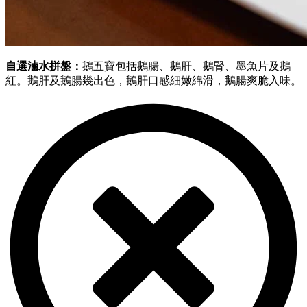
自選滷水拼盤：
鵝五寶包括鵝腸、鵝肝、鵝腎、墨魚片及鵝
紅。鵝肝及鵝腸幾出色，鵝肝口感細嫩綿滑，鵝腸爽脆入味。