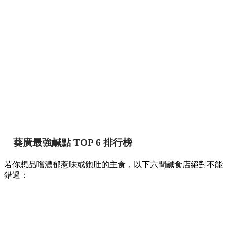
葵廣最強鹹點 TOP 6 排行榜
若你想品嚐濃郁惹味或飽肚的主食，以下六間鹹食店絕對不能
錯過：