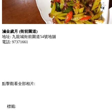
滷金歲月 (衙前圍道)
地址: 九龍城衙前圍道54號地舖
電話: 97371661
點擊觀看全部相片:
標籤:
中文(繁)
美食
香港
香港
美食
九龍城
紅磡 / 土瓜灣 /
九龍城
川菜
九龍城美食
滷水鵝