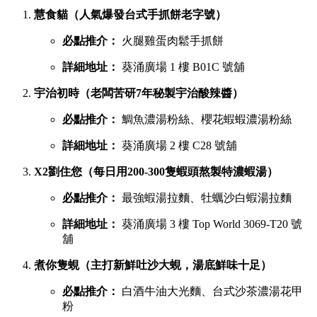
葵廣最強鹹點 TOP 6 排行榜
若你想品嚐濃郁惹味或飽肚的主食，以下六間鹹食店絕對不能
錯過：