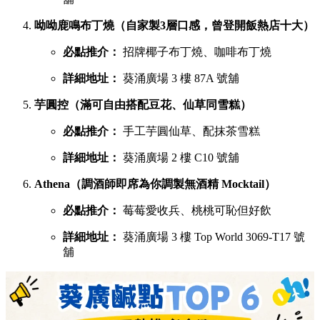
吃完鹹食，當然要預留胃部空間品嚐甜品。以下是網民極力推
薦的六大甜點名單：
鳩戟（梳乎厘充滿空氣感，入口即化）
必點推介：
Pistachio開心果、超低糖質伯爵茶
詳細地址：
葵涌廣場 3 樓 87B 號舖
蕉積妹（人氣泰式香蕉煎餅，邪惡爆燈）
必點推介：
招牌朱古力香蕉煎餅、開心果醬香蕉
煎餅
詳細地址：
葵涌廣場 3 樓 Top World 3069-T26 號
舖
1/2 Sweet（酥皮鯛魚燒，口感酥脆層層分明）
必點推介：
炙燒奶黃、榛果朱古力鯛魚燒
詳細地址：
葵涌廣場 3 樓 Top World 3069-T16 號