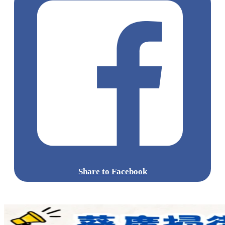
銅鑼灣登龍街18號VPoint地下一號舖
尖沙咀彌敦道132號 Mira Place1 2樓206號舖
紅磡黃埔天地美食坊(第八期)地下1號舖
旺角砵蘭街244號MPM文華商場1樓B舖
新蒲崗太子道東638號Mikiki地下G03C號舖
荃灣楊屋道1號荃新天地1期地下G46號舖
屯門屯順街1號屯門市廣場1期1樓Kiosk C
天水圍天華路30號T Town South地下SG11號舖
元朗青山公路249-251號元朗廣場地下032號舖
將軍澳坑口重華路8號東港城1樓128A號舖
粉嶺新運路33號粉嶺中心地下167-168號舖
青衣城1期地下26-27號舖
標籤:
中文(繁)
香港
香港
熱話
鮮芋仙
買一送一
冬瓜茶