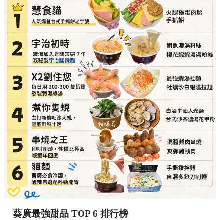
詳細地址：
葵涌廣場 3 樓 Top World 3069-T11 號
舖
串燒之王（即叫即燒，性價比極高的童年回憶）
必點推介：
混醬雞肉串燒、爽彈豬頸肉
詳細地址：
葵涌廣場 3 樓 89B 號舖
貓麵（必食冷麵，酸辣自選配料勁開胃）
必點推介：
手撕雞拌麵、自選多餸刀削麵
詳細地址：
葵涌廣場 3 樓 Top World 3069-T18 號
舖