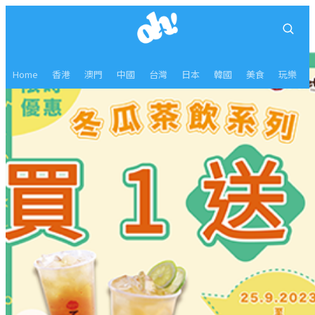
Home
香港
澳門
中國
台灣
日本
韓國
美食
玩樂