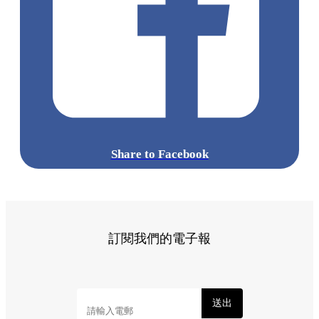
準備好你的胃口，這個週末就出發前往葵涌廣場，跟著這份清
單逐一品嚐吧！
標籤:
Hong Kong
香港
葵廣美食
葵芳好去處
葵芳 / 青衣
葵
涌廣場
葵廣掃街
香港平民美食
慧食貓
鳩戟
呦呦鹿鳴布丁
燒