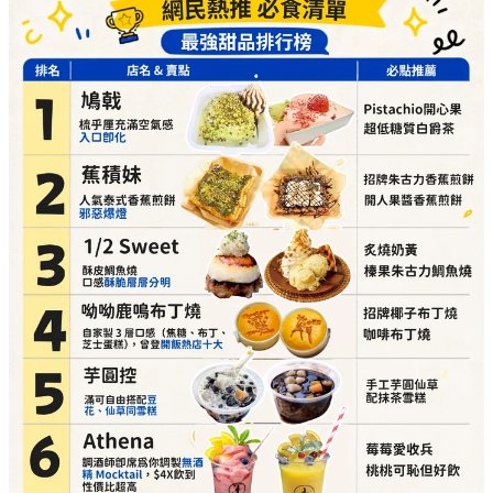
舖
呦呦鹿鳴布丁燒（自家製3層口感，曾登開飯熱店十大）
必點推介：
招牌椰子布丁燒、咖啡布丁燒
詳細地址：
葵涌廣場 3 樓 87A 號舖
芋圓控（滿可自由搭配豆花、仙草同雪糕）
必點推介：
手工芋圓仙草、配抹茶雪糕
詳細地址：
葵涌廣場 2 樓 C10 號舖
Athena（調酒師即席為你調製無酒精 Mocktail）
必點推介：
莓莓愛收兵、桃桃可恥但好飲
詳細地址：
葵涌廣場 3 樓 Top World 3069-T17 號
舖