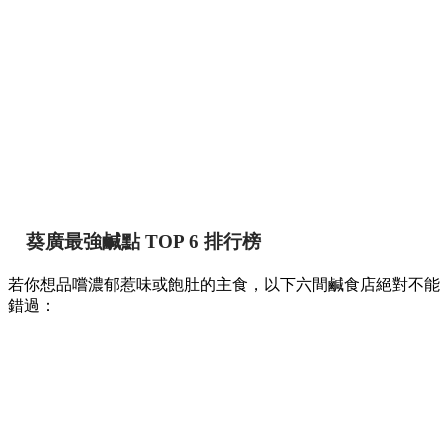
【葵廣掃街】網民熱推Top 12必食清單！最強鹹
甜點推介附詳細地址 🍢🥞
香港
By
May chan
on 07 Aug 2026
提到香港的平民美食聚集地，位於葵芳的葵涌廣場一直深受本
地人與遊客喜愛。商場內幾層樓密密麻麻開滿了上百間小食
店，初次到訪往往容易迷失在各條走廊中。