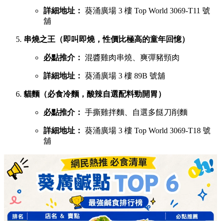
慧食貓（人氣爆發台式手抓餅老字號）
必點推介：
火腿雞蛋肉鬆手抓餅
詳細地址：
葵涌廣場 1 樓 B01C 號舖
宇治初時（老闆苦研7年秘製宇治酸辣醬）
必點推介：
鯛魚濃湯粉絲、櫻花蝦蝦濃湯粉絲
詳細地址：
葵涌廣場 2 樓 C28 號舖
X2劉住您（每日用200-300隻蝦頭熬製特濃蝦湯）
必點推介：
最強蝦湯拉麵、牡蠣沙白蝦湯拉麵
詳細地址：
葵涌廣場 3 樓 Top World 3069-T20 號
舖
煮你隻蜆（主打新鮮吐沙大蜆，湯底鮮味十足）
必點推介：
白酒牛油大光麵、台式沙茶濃湯花甲
粉