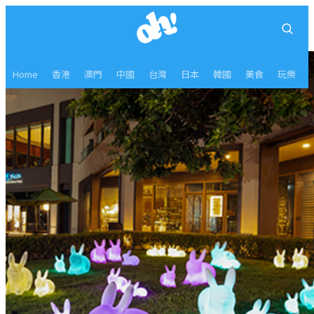
Home
香港
澳門
中國
台灣
日本
韓國
美食
玩樂