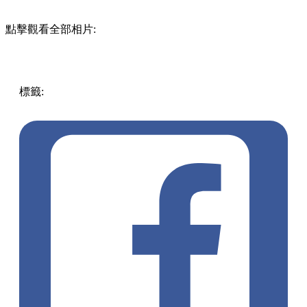
點擊觀看全部相片:
標籤:
中文(繁)
香港
香港
玩樂
香港好去處
大嶼山 / 坪洲 /
離島
中秋好去處
愉景灣好去處
愉景灣酒店
中秋節2023