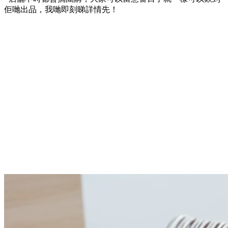
佢哋出品，我哋即刻睇詳情先！