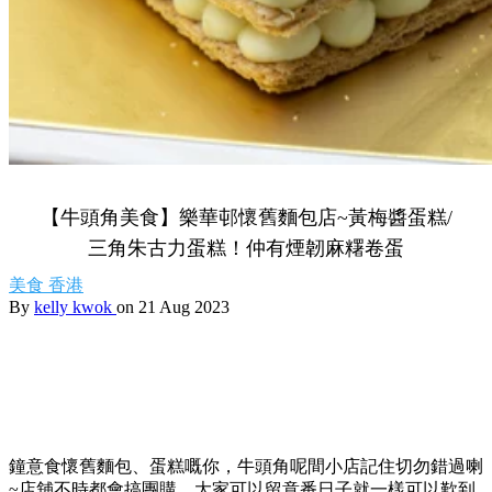
【牛頭角美食】樂華邨懷舊麵包店~黃梅醬蛋糕/
三角朱古力蛋糕！仲有煙韌麻糬卷蛋
美食
香港
By
kelly kwok
on 21 Aug 2023
鐘意食懷舊麵包、蛋糕嘅你，牛頭角呢間小店記住切勿錯過喇
~店舖不時都會搞團購，大家可以留意番日子就一樣可以歎到