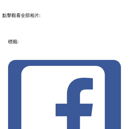
點擊觀看全部相片:
標籤:
中文(繁)
香港
香港
美食
香港美食
觀塘 / 九龍灣 / 鯉
魚門
九龍灣美食
牛頭角美食
牛頭角
懷舊麵包
黃梅醬蛋糕
三角朱古力蛋糕
港式拿破崙
麻糬月餅
樂華邨