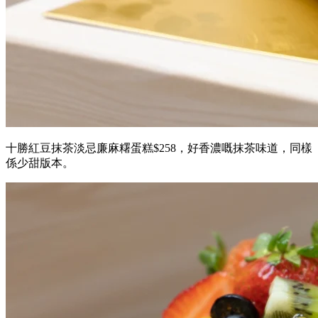
十勝紅豆抹茶淡忌廉麻糬蛋糕$258，好香濃嘅抹茶味道，同樣
係少甜版本。