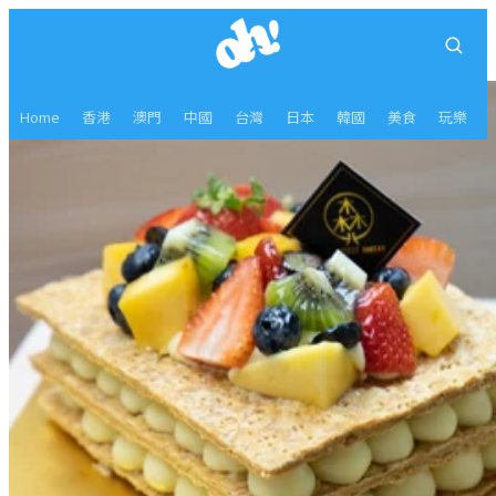
Home
香港
澳門
中國
台灣
日本
韓國
美食
玩樂