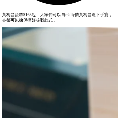
黃梅醬蛋糕$168起，大家仲可以自己diy擠黃梅醬過下手癮，
亦都可以揀係擠好咗嘅款式，