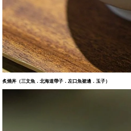
炙燒丼（三文魚．北海道帶子．左口魚裙邊．玉子）