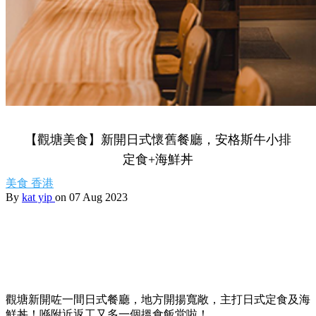
【觀塘美食】新開日式懷舊餐廳，安格斯牛小排
定食+海鮮丼
美食
香港
By
kat yip
on 07 Aug 2023
觀塘新開咗一間日式餐廳，地方開揚寬敞，主打日式定食及海
鮮丼！喺附近返工又多一個搵食飯堂啦！