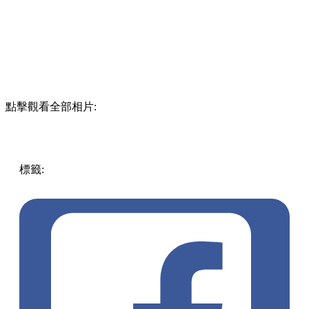
點擊觀看全部相片:
標籤:
中文(繁)
美食
香港
香港
美食
餐廳
香港美食
香港好去
處
觀塘
觀塘 / 九龍灣 / 鯉魚門
觀塘美食
觀塘餐廳