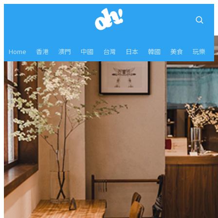
Home
香港
澳門
中國
台灣
日本
韓國
美食
玩樂