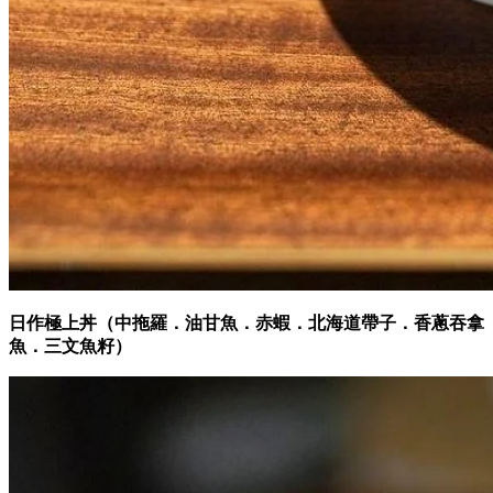
日作極上丼（中拖羅．油甘魚．赤蝦．北海道帶子．香蔥吞拿
魚．三文魚籽）