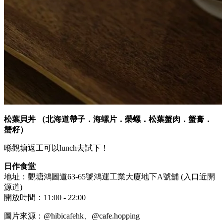
松葉貝丼 （北海道帶子．海螺片．榮螺．松葉蟹肉．蟹膏．
蟹籽）
喺觀塘返工可以lunch去試下！
日作食堂
地址：觀塘鴻圖道63-65號鴻運工業大廈地下A號舖 (入口近開
源道)
開放時間：11:00 - 22:00
圖片來源：@hibicafehk、@cafe.hopping