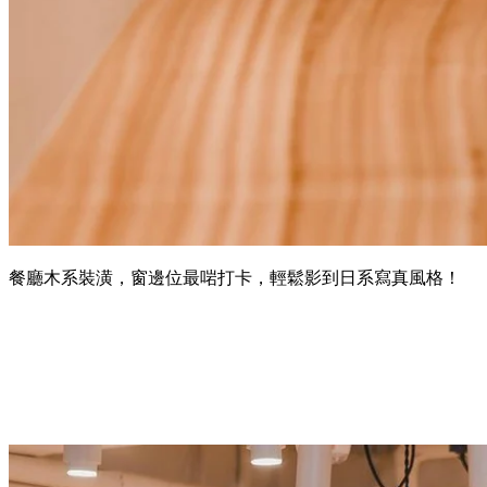
餐廳木系裝潢，窗邊位最啱打卡，輕鬆影到日系寫真風格！