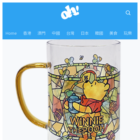
Home
香港
澳門
中國
台灣
日本
韓國
美食
玩樂