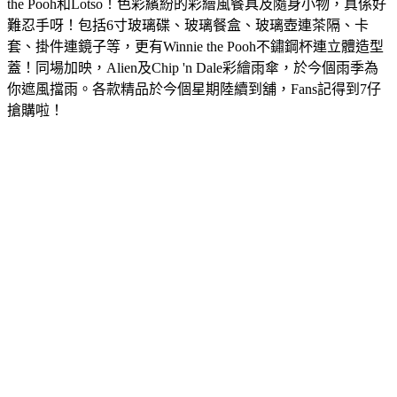
the Pooh和Lotso！色彩繽紛的彩繪風餐具及隨身小物，真係好
難忍手呀！包括6寸玻璃碟、玻璃餐盒、玻璃壺連茶隔、卡
套、掛件連鏡子等，更有Winnie the Pooh不鏽鋼杯連立體造型
蓋！同場加映，Alien及Chip 'n Dale彩繪雨傘，於今個雨季為
你遮風擋雨。各款精品於今個星期陸續到舖，Fans記得到7仔
搶購啦！