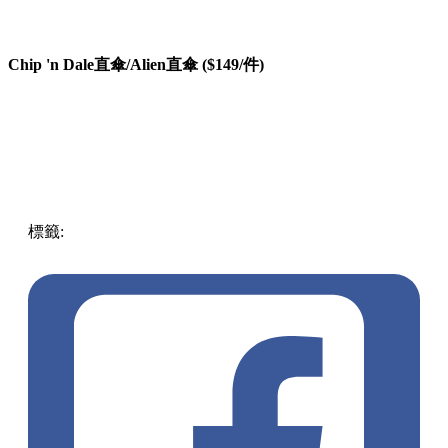
Chip 'n Dale直傘/Alien直傘 ($149/件)
標籤:
中文(繁)
香港
香港
熱話
購物
香港購物
精品
小熊維尼
卡通精品
勞蘇
7仔
香港7-11