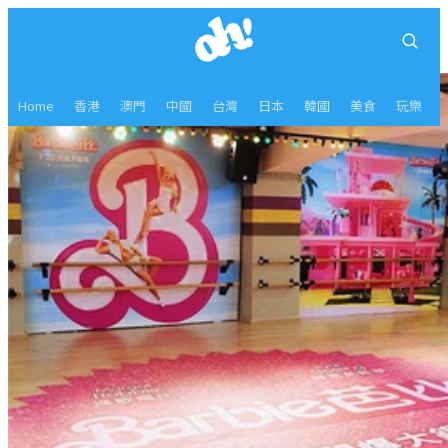
Home
香港
澳門
中國
台灣
日本
韓國
美食
玩樂