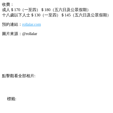
收費：
成人＄170（一至四）＄180（五六日及公眾假期）
十八歲以下人士＄130（一至四）＄145（五六日及公眾假期）
預約連結：
rollalar.com
圖片來源：@rollalar
點擊觀看全部相片:
標籤:
中文(繁)
香港
香港
玩樂
打卡
香港好去處
香港打卡
觀
塘
觀塘 / 九龍灣 / 鯉魚門
觀塘好去處
barbie
芭比
Rollerskating