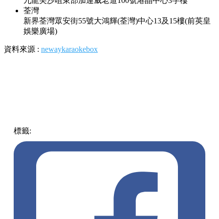
九龍尖沙咀東部加連威老道100號港晶中心3字樓
荃灣
新界荃灣眾安街55號大鴻輝(荃灣)中心13及15樓(前英皇
娛樂廣場)
資料來源 :
newaykaraokebox
標籤:
中文(繁)
香港
香港
熱話
熱話
唱K
Neway