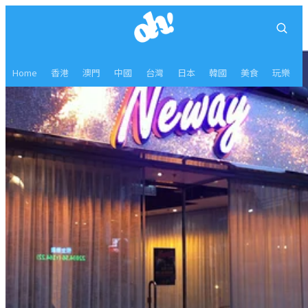
Home
香港
澳門
中國
台灣
日本
韓國
美食
玩樂