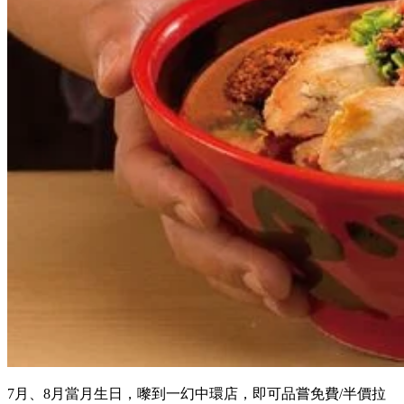
7月、8月當月生日，嚟到一幻中環店，即可品嘗免費/半價拉