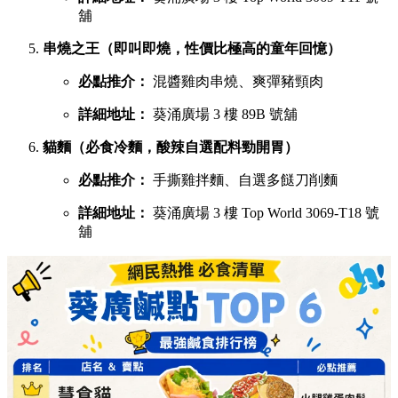
舖
串燒之王（即叫即燒，性價比極高的童年回憶）
必點推介：
混醬雞肉串燒、爽彈豬頸肉
詳細地址：
葵涌廣場 3 樓 89B 號舖
貓麵（必食冷麵，酸辣自選配料勁開胃）
必點推介：
手撕雞拌麵、自選多餸刀削麵
詳細地址：
葵涌廣場 3 樓 Top World 3069-T18 號
舖