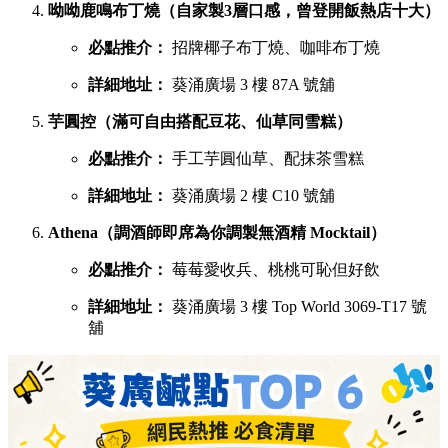
呦呦鹿鳴布丁燒（自家製3層口感，曾登開飯熱店十大）
必點推介：
招牌椰子布丁燒、咖啡布丁燒
詳細地址：
葵涌廣場 3 樓 87A 號舖
芋圓控（滿可自由搭配豆花、仙草同雪糕）
必點推介：
手工芋圓仙草、配抹茶雪糕
詳細地址：
葵涌廣場 2 樓 C10 號舖
Athena（調酒師即席為你調製無酒精 Mocktail）
必點推介：
莓莓愛收兵、桃桃可恥但好飲
詳細地址：
葵涌廣場 3 樓 Top World 3069-T17 號
舖