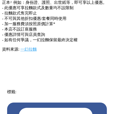
正本^ 例如：身份證、護照、出世紙等，即可享以上優惠。
- 此優惠可享拉麵款式及數量均不設限制
- 拉麵款式售完即止
- 不可與其他折扣優惠/套餐同時使用
- 加一服務費須按照原價計算*
- 本店不設訂座服務
- 優惠詳情可與店員查詢
- 如有任何爭議，一幻拉麵保留最終決定權
資料來源:
一幻拉麵
標籤:
中文(繁)
香港
中環
熱話
中環 / 上環 / 西環
一幻
一幻
拉麵
生日優惠
免費拉麵