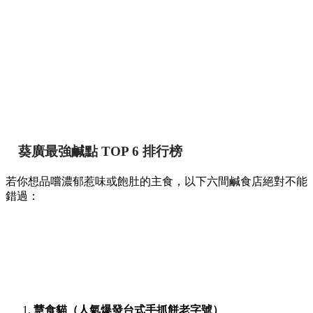
葵廣最強鹹點 TOP 6 排行榜
若你想品嚐濃郁惹味或飽肚的主食，以下六間鹹食店絕對不能
錯過：
慧食貓（人氣爆發台式手抓餅老字號）