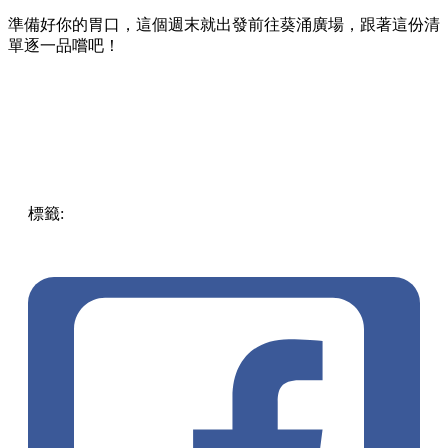
準備好你的胃口，這個週末就出發前往葵涌廣場，跟著這份清
單逐一品嚐吧！
標籤:
Hong Kong
香港
葵廣美食
葵芳好去處
葵芳 / 青衣
葵
涌廣場
葵廣掃街
香港平民美食
慧食貓
鳩戟
呦呦鹿鳴布丁
燒