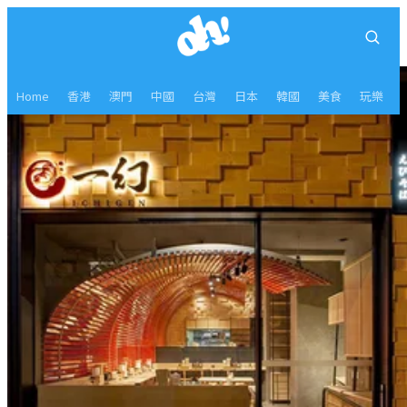
Home
香港
澳門
中國
台灣
日本
韓國
美食
玩樂