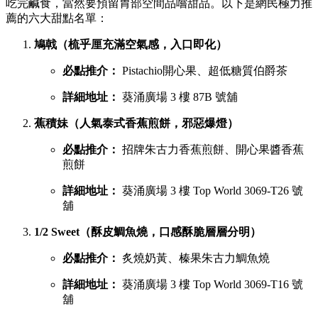
吃完鹹食，當然要預留胃部空間品嚐甜品。以下是網民極力推
薦的六大甜點名單：
鳩戟（梳乎厘充滿空氣感，入口即化）
必點推介：
Pistachio開心果、超低糖質伯爵茶
詳細地址：
葵涌廣場 3 樓 87B 號舖
蕉積妹（人氣泰式香蕉煎餅，邪惡爆燈）
必點推介：
招牌朱古力香蕉煎餅、開心果醬香蕉
煎餅
詳細地址：
葵涌廣場 3 樓 Top World 3069-T26 號
舖
1/2 Sweet（酥皮鯛魚燒，口感酥脆層層分明）
必點推介：
炙燒奶黃、榛果朱古力鯛魚燒
詳細地址：
葵涌廣場 3 樓 Top World 3069-T16 號
舖