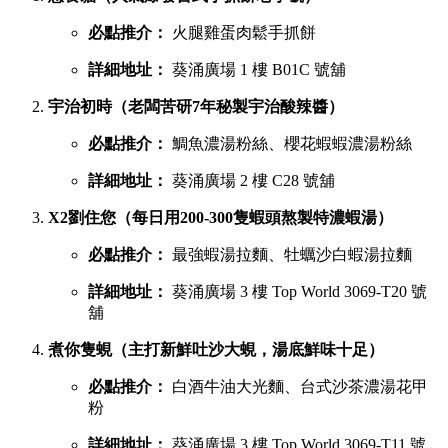
必點推介：
火腿雞蛋肉鬆手抓餅
詳細地址：
葵涌廣場 1 樓 B01C 號舖
宇治初時（老闆苦研7年秘製宇治酸辣醬）
必點推介：
鯛魚濃湯粉絲、櫻花蝦蝦濃湯粉絲
詳細地址：
葵涌廣場 2 樓 C28 號舖
X2劉住您（每日用200-300隻蝦頭熬製特濃蝦湯）
必點推介：
最強蝦湯拉麵、牡蠣沙白蝦湯拉麵
詳細地址：
葵涌廣場 3 樓 Top World 3069-T20 號
舖
煮你隻蜆（主打新鮮吐沙大蜆，湯底鮮味十足）
必點推介：
白酒牛油大光麵、台式沙茶濃湯花甲
粉
詳細地址：
葵涌廣場 3 樓 Top World 3069-T11 號