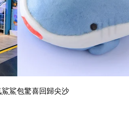
人氣鯊鯊包驚喜回歸尖沙