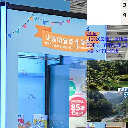
3
23 Jul
【2026最新】全球
TOP 8！香港快運 HK 
大評分準則解析
4