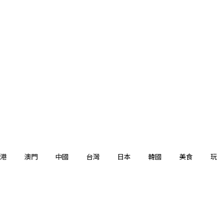
港
澳門
中國
台灣
日本
韓國
美食
玩