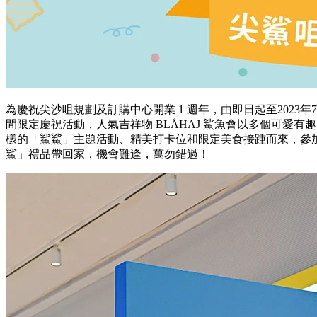
為慶祝尖沙咀規劃及訂購中心開業 1 週年，由即日起至2023年7
間限定慶祝活動，人氣吉祥物 BLÅHAJ 鯊魚會以多個可愛
樣的「鯊鯊」主題活動、精美打卡位和限定美食接踵而來，參
鯊」禮品帶回家，機會難逢，萬勿錯過！