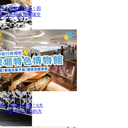
日本最後的秘境！四
四縣特色與直飛機場交
唔好淨係行商場！6大
（免費入場/附預約方