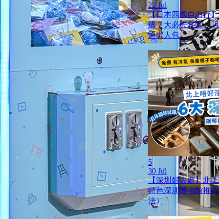
22 Jul
【日本四國自由行】
國 7 大必去景點、
通懶人包
5
30 Jul
【深圳好去處】北上
特色深圳博物館推介
法）