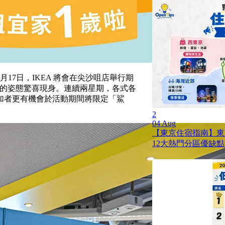
月17日，IKEA 將會在尖沙咀店舉行期
有趣的姿態驚喜現身。連續兩星期，各式各
加者更有機會於活動期間將限定「鯊
2
04 Aug
【東京住宿指南】東
12大熱門分區優缺