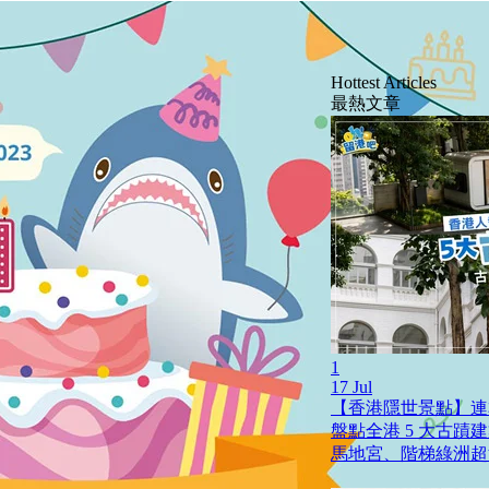
Hottest Articles
最熱文章
1
17 Jul
【香港隱世景點】連
盤點全港 5 大古蹟
馬地宮、階梯綠洲超