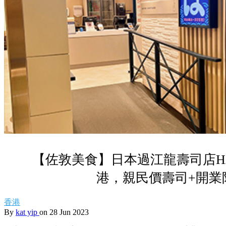
【佐敦美食】日本過江龍壽司店HAM
港，親民價壽司+開業
香港
By
kat yip
on 28 Jun 2023