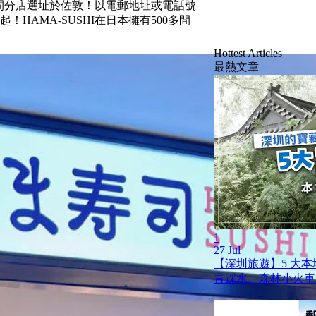
第一間分店選址於佐敦！以電郵地址或電話號
HAMA-SUSHI在日本擁有500多間
Hottest Articles
最熱文章
1
27 Jul
【深圳旅遊】5 大
青踩水、森林小火車