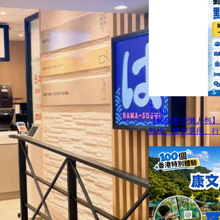
2
29 Jul
【郵輪新手懶人包】
航線、艙房選擇、行