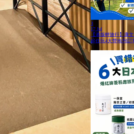
3
17 Jul
【港版輕旅行】康文
起任玩4大營地/預訂