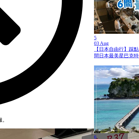
5
03 Aug
【日本自由行】踩點
間日本最美星巴克特
服。
6