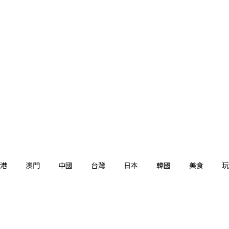
港
澳門
中國
台灣
日本
韓國
美食
玩