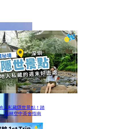
本地人私藏隱世景點！踏
、山林空中茶舍指南