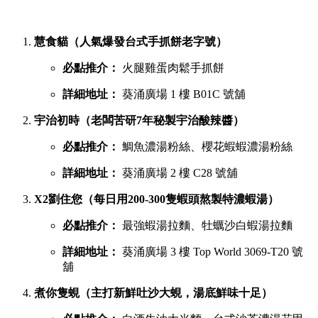
慧食貓（人氣爆發台式手抓餅老字號）
必點推介：
火腿雞蛋肉鬆手抓餅
詳細地址：
葵涌廣場 1 樓 B01C 號舖
宇治初時（老闆苦研7年秘製宇治酸辣醬）
必點推介：
鯛魚濃湯粉絲、櫻花蝦蝦濃湯粉絲
詳細地址：
葵涌廣場 2 樓 C28 號舖
X2劉住您（每日用200-300隻蝦頭熬製特濃蝦湯）
必點推介：
最強蝦湯拉麵、牡蠣沙白蝦湯拉麵
詳細地址：
葵涌廣場 3 樓 Top World 3069-T20 號
舖
煮你隻蜆（主打新鮮吐沙大蜆，湯底鮮味十足）