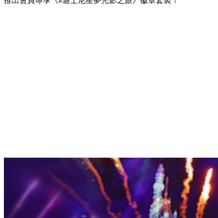
推出會員專享《#迪士尼星夢光影之旅》徽章套裝！