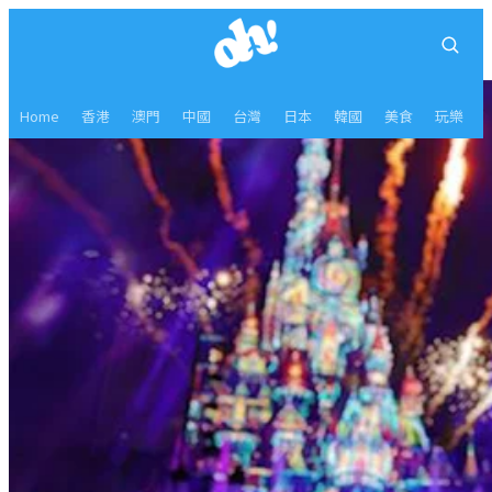
Home
香港
澳門
中國
台灣
日本
韓國
美食
玩樂