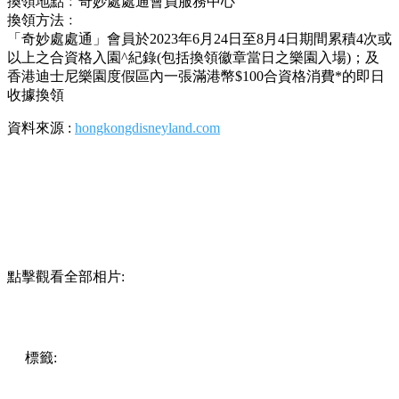
換領地點﹕奇妙處處通會員服務中心
換領方法﹕
「奇妙處處通」會員於2023年6月24日至8月4日期間累積4次或
以上之合資格入園^紀錄(包括換領徽章當日之樂園入場)；及
香港迪士尼樂園度假區內一張滿港幣$100合資格消費*的即日
收據換領
資料來源 :
hongkongdisneyland.com
點擊觀看全部相片:
標籤:
中文(繁)
香港
熱話
香港迪士尼
大嶼山 / 坪洲 / 離島
香港迪士尼樂園
迪士尼樂園
迪士尼星夢光影之旅
小飛象
愛莎女王
徽章
小飛俠
霍博士