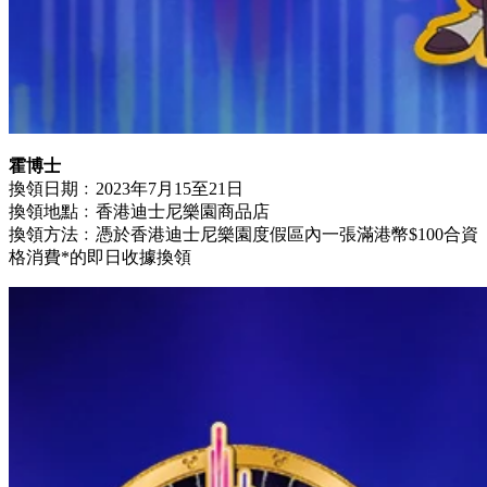
霍博士
換領日期﹕2023年7月15至21日
換領地點﹕香港迪士尼樂園商品店
換領方法﹕憑於香港迪士尼樂園度假區內一張滿港幣$100合資
格消費*的即日收據換領