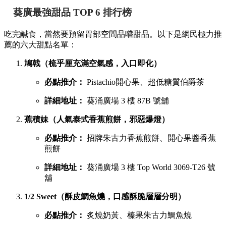
葵廣最強甜品 TOP 6 排行榜
吃完鹹食，當然要預留胃部空間品嚐甜品。以下是網民極力推
薦的六大甜點名單：
鳩戟（梳乎厘充滿空氣感，入口即化）
必點推介：
Pistachio開心果、超低糖質伯爵茶
詳細地址：
葵涌廣場 3 樓 87B 號舖
蕉積妹（人氣泰式香蕉煎餅，邪惡爆燈）
必點推介：
招牌朱古力香蕉煎餅、開心果醬香蕉
煎餅
詳細地址：
葵涌廣場 3 樓 Top World 3069-T26 號
舖
1/2 Sweet（酥皮鯛魚燒，口感酥脆層層分明）
必點推介：
炙燒奶黃、榛果朱古力鯛魚燒