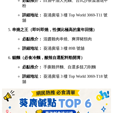
必點推介：
白酒牛油大光麵、台式沙茶濃湯花甲
粉
詳細地址：
葵涌廣場 3 樓 Top World 3069-T11 號
舖
串燒之王（即叫即燒，性價比極高的童年回憶）
必點推介：
混醬雞肉串燒、爽彈豬頸肉
詳細地址：
葵涌廣場 3 樓 89B 號舖
貓麵（必食冷麵，酸辣自選配料勁開胃）
必點推介：
手撕雞拌麵、自選多餸刀削麵
詳細地址：
葵涌廣場 3 樓 Top World 3069-T18 號
舖