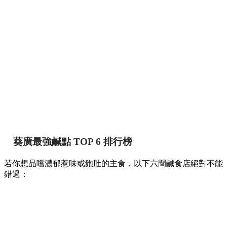
葵廣最強鹹點 TOP 6 排行榜
若你想品嚐濃郁惹味或飽肚的主食，以下六間鹹食店絕對不能
錯過：