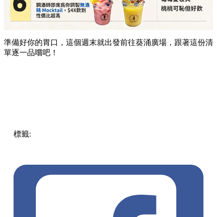
準備好你的胃口，這個週末就出發前往葵涌廣場，跟著這份清
單逐一品嚐吧！
標籤:
Hong Kong
香港
葵廣美食
葵芳好去處
葵芳 / 青衣
葵
涌廣場
葵廣掃街
香港平民美食
慧食貓
鳩戟
呦呦鹿鳴布丁
燒