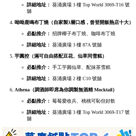
詳細地址：
葵涌廣場 3 樓 Top World 3069-T16 號
舖
呦呦鹿鳴布丁燒（自家製3層口感，曾登開飯熱店十大）
必點推介：
招牌椰子布丁燒、咖啡布丁燒
詳細地址：
葵涌廣場 3 樓 87A 號舖
芋圓控（滿可自由搭配豆花、仙草同雪糕）
必點推介：
手工芋圓仙草、配抹茶雪糕
詳細地址：
葵涌廣場 2 樓 C10 號舖
Athena（調酒師即席為你調製無酒精 Mocktail）
必點推介：
莓莓愛收兵、桃桃可恥但好飲
詳細地址：
葵涌廣場 3 樓 Top World 3069-T17 號
舖