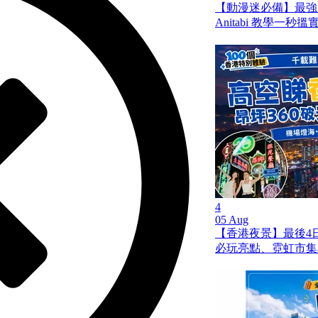
【動漫迷必備】最強
Anitabi 教學一秒
4
05 Aug
【香港夜景】最後4日
必玩亮點、霓虹市集