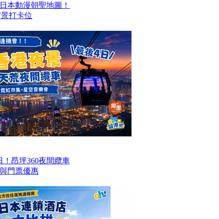
日本動漫朝聖地圖！
搵實景打卡位
！昂坪360夜間纜車
與門票優惠