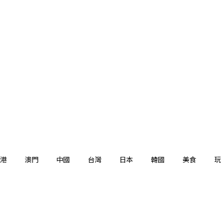
港
澳門
中國
台灣
日本
韓國
美食
玩