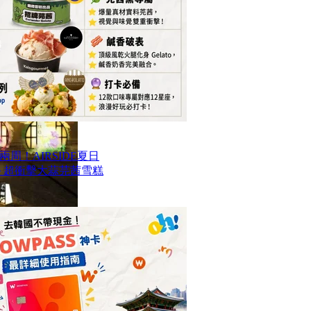
周！AIRSIDE夏日
款甜品＋超衝擊大蒜芫茜雪糕