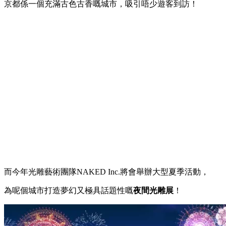
京都係一個充滿古色古香嘅城市，吸引唔少遊客到訪！
而今年光雕藝術團隊NAKED Inc.將會舉辦大型夏季活動，
為呢個城市打造夢幻又極具話題性嘅
夜間光雕展
！