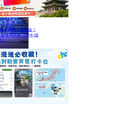
國不用帶大筆現金！
最詳細使用指南（開卡/儲
項）