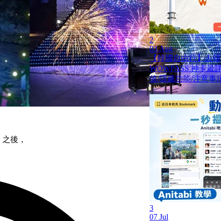
2
03 Aug
【韓國自由行】去韓
WOWPASS 神卡
值/隱藏功能/注意事
秀」之後，
3
07 Jul