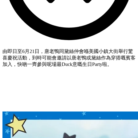
由即日至6月21日，唐老鴨同黛絲仲會喺美國小鎮大街舉行驚
喜慶祝活動，到時可能會邀請以唐老鴨或黛絲作為穿搭嘅賓客
加入，快啲一齊參與呢場最Duck意嘅生日Party啦。