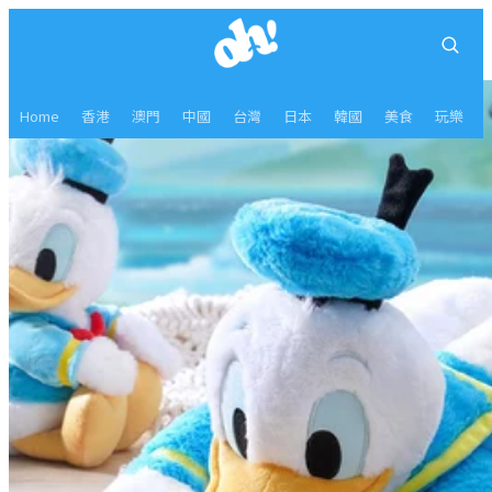
Home
香港
澳門
中國
台灣
日本
韓國
美食
玩樂