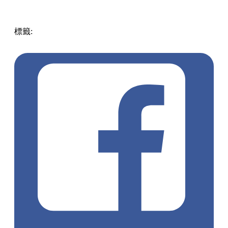
標籤:
中文(繁)
香港
香港
打卡
熱話
香港好去處
迪士尼
Disney
大嶼山 / 坪洲 / 離島
迪士尼樂園
唐老鴨