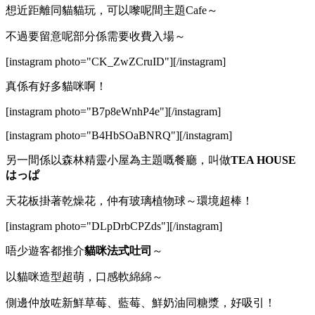
想近距離同貓貓玩，可以嚟呢間主題Cafe～
不過要留意呢部分係需要收費入場～
[instagram photo="CK_ZwZCruID"][/instagram]
真係有好多貓咪啊！
[instagram photo="B7p8eWnhP4e"][/instagram]
[instagram photo="B4HbSOaBNRQ"][/instagram]
另一間係以森林精靈小屋為主題嘅餐廳，叫做
TEA HOUSE
はっぱ
天花板掛著乾燥花，仲有玻璃植物球～環境超棒！
[instagram photo="DLpDrbCPZds"][/instagram]
唔少遊客都推介
貓咪法式吐司
～
以貓咪造型超萌，口感軟綿綿～
側邊仲放咗新鮮草莓、藍莓、鮮奶油同糖漿，好吸引！