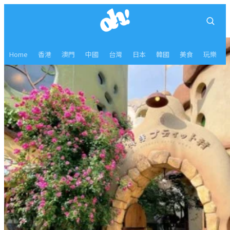
Home
香港
澳門
中國
台灣
日本
韓國
美食
玩樂