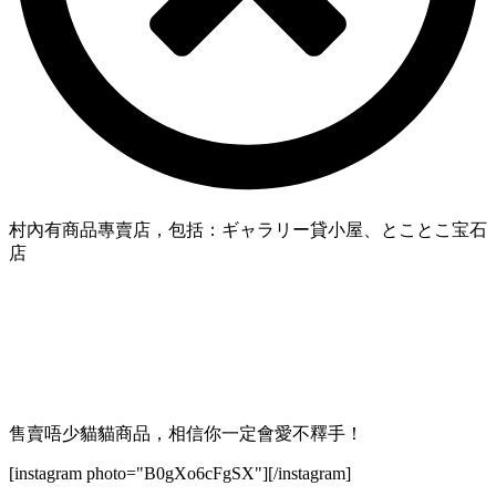
村內有商品專賣店，包括：ギャラリー貸小屋、とことこ宝石
店
售賣唔少貓貓商品，相信你一定會愛不釋手！
[instagram photo="B0gXo6cFgSX"][/instagram]