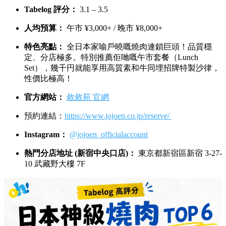
Tabelog 評分：
3.1 – 3.5
人均預算：
午市 ¥3,000+ / 晚市 ¥8,000+
特色亮點：
全日本家喻戶曉嘅燒肉連鎖巨頭！品質穩
定、分店極多。特別推薦佢哋嘅午市套餐（Lunch
Set），幾千円就能享用高質素和牛同埋招牌特製沙律，
性價比極高！
官方網站：
敘敘苑 官網
預約連結：
https://www.jojoen.co.jp/reserve/
Instagram：
@jojoen_officialaccount
熱門分店地址 (新宿中央口店)：
東京都新宿區新宿 3-27-
10 武藏野大樓 7F