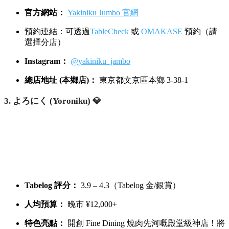
官方網站：
Yakiniku Jumbo 官網
預約連結：可透過
TableCheck
或
OMAKASE
預約（請
選擇分店）
Instagram：
@yakiniku_jambo
總店地址 (本鄉店)：
東京都文京區本鄉 3-38-1
3. よろにく (Yoroniku) 💎
Tabelog 評分：
3.9 – 4.3（Tabelog 金/銀賞）
人均預算：
晚市 ¥12,000+
特色亮點：
開創 Fine Dining 燒肉先河嘅殿堂級神店！將