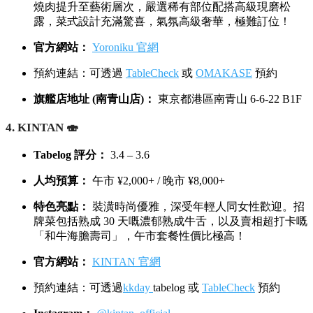
燒肉提升至藝術層次，嚴選稀有部位配搭高級現磨松
露，菜式設計充滿驚喜，氣氛高級奢華，極難訂位！
官方網站：
Yoroniku 官網
預約連結：可透過
TableCheck
或
OMAKASE
預約
旗艦店地址 (南青山店)：
東京都港區南青山 6-6-22 B1F
4. KINTAN 🍣
Tabelog 評分：
3.4 – 3.6
人均預算：
午市 ¥2,000+ / 晚市 ¥8,000+
特色亮點：
裝潢時尚優雅，深受年輕人同女性歡迎。招
牌菜包括熟成 30 天嘅濃郁熟成牛舌，以及賣相超打卡嘅
「和牛海膽壽司」，午市套餐性價比極高！
官方網站：
KINTAN 官網
預約連結：可透過
kkday
tabelog 或
TableCheck
預約