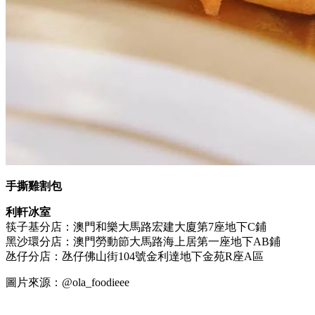
手撕雞割包
利軒冰室
筷子基分店：澳門和樂大馬路宏建大廈第7座地下C鋪
黑沙環分店：澳門勞動節大馬路海上居第一座地下AB鋪
氹仔分店：氹仔佛山街104號金利達地下金苑R座A區
圖片來源：@ola_foodieee