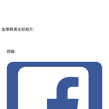
點擊觀看全部相片:
標籤:
中文(繁)
澳門
美食
西多士
澳門好去處
澳門餐廳
澳門
美食
澳門茶餐廳