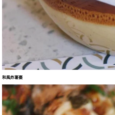
和風炸薯棗