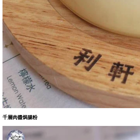
千層肉醬焗腸粉