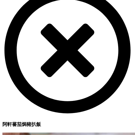
阿軒蕃茄焗豬扒飯