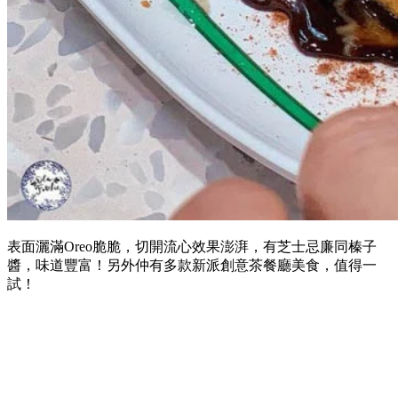
表面灑滿Oreo脆脆，切開流心效果澎湃，有芝士忌廉同榛子
醬，味道豐富！另外仲有多款新派創意茶餐廳美食，值得一
試！