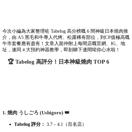
今次小編為大家整理咗 Tabelog 高分榜嘅 6 間神級日本燒肉推
介，由 A5 黑毛和牛專人代烤、松露稀有部位，到CP值極高嘅
午市套餐應有盡有！文章入面仲附上每間店嘅官網、IG、地
址，連同 4 大預約神器教學，即刻睇下邊間啱你心水啦！
🏆 Tabelog 高評分！日本神級燒肉 TOP 6
1. 燒肉 うしごろ (Ushigoro) 👑
Tabelog 評分：
3.7 – 4.1（百名店）