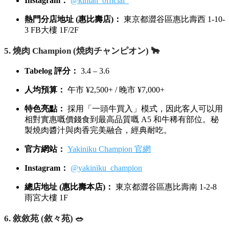
Instagram：
@kintan_official_
熱門分店地址 (惠比壽店)：
東京都澀谷區惠比壽西 1-10-
3 FB大樓 1F/2F
5. 燒肉 Champion (焼肉チャンピオン) 🐂
Tabelog 評分：
3.4 – 3.6
人均預算：
午市 ¥2,500+ / 晚市 ¥7,000+
特色亮點：
採用「一頭牛買入」模式，因此客人可以用
相對實惠嘅價錢食到最高品質嘅 A5 和牛稀有部位。秘
製燒肉醬汁與肉香完美融合，經典耐吃。
官方網站：
Yakiniku Champion 官網
Instagram：
@yakiniku_champion
總店地址 (惠比壽本店)：
東京都澀谷區惠比壽南 1-2-8
雨宮大樓 1F
6. 敘敘苑 (敘々苑) 🥗