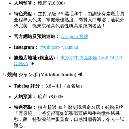
人均預算：
晚市 ¥10,000+
特色亮點：
主打頂級 A5 黑毛和牛，由訓練有素嘅店員
全程專人代烤，掌握最佳熟度。肉質入口即溶，油花分
佈完美，係東京極具代表性嘅高級燒肉名店！
官方網站及預約連結：
Ushigoro 官網
Instagram：
@ushigoro_yakiniku
旗艦店地址 (銀座店)：
東京都中央區銀座 1-6-8 DEAR
GINZA
5F
2. 燒肉 ジャンボ (Yakiniku Jumbo) 🥩
Tabelog 評分：
3.8 – 4.1（百名店）
人均預算：
晚市 ¥8,000+
特色亮點：
擁有超過 30 年歷史嘅傳奇名店！必點招牌
「野原燒」，將切得薄如紙張嘅頂級和牛稍微炙烤幾
秒，蘸上特製濃郁生蛋黃食，口感滑順香濃，令人一試
難忘。