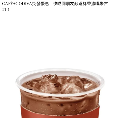
CAFÉ+GODIVA突發優惠！快啲同朋友歎返杯香濃嘅朱古
力！