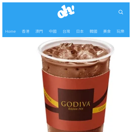
Home
香港
澳門
中國
台灣
日本
韓國
美食
玩樂