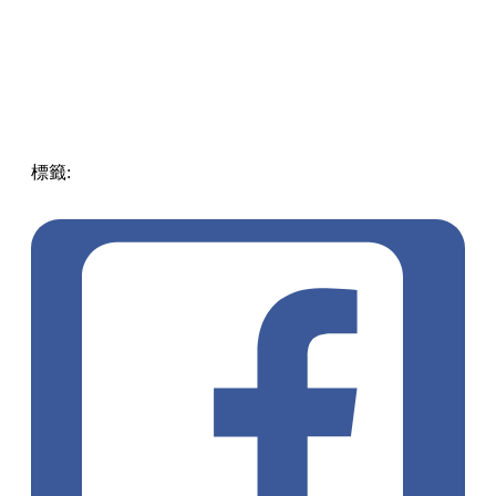
標籤:
中文(繁)
香港
熱話
GODIVA
7ElevenHK
7Eleven便利
店
7-11
7CAFE
濃醇朱古力沙冰
朱古力咖啡
醇緻朱古力