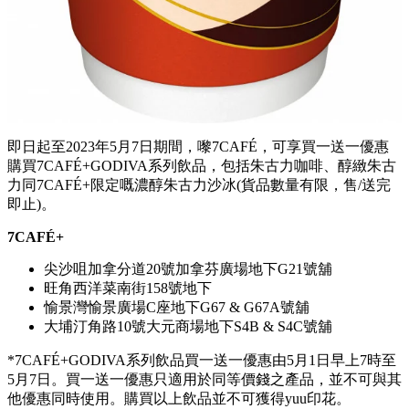
即日起至2023年5月7日期間，嚟7CAFÉ，可享買一送一優惠
購買7CAFÉ+GODIVA系列飲品，包括朱古力咖啡、醇緻朱古
力同7CAFÉ+限定嘅濃醇朱古力沙冰(貨品數量有限，售/送完
即止)。
7CAFÉ+
尖沙咀加拿分道20號加拿芬廣場地下G21號舖
旺角西洋菜南街158號地下
愉景灣愉景廣場C座地下G67 & G67A號舖
大埔汀角路10號大元商場地下S4B & S4C號舖
*7CAFÉ+GODIVA系列飲品買一送一優惠由5月1日早上7時至
5月7日。買一送一優惠只適用於同等價錢之產品，並不可與其
他優惠同時使用。購買以上飲品並不可獲得yuu印花。