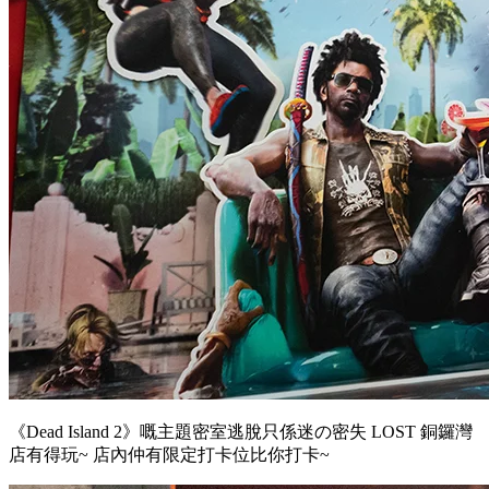
《Dead Island 2》嘅主題密室逃脫只係迷の密失 LOST 銅鑼灣
店有得玩~ 店內仲有限定打卡位比你打卡~