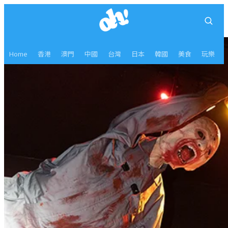
Home
香港
澳門
中國
台灣
日本
韓國
美食
玩樂