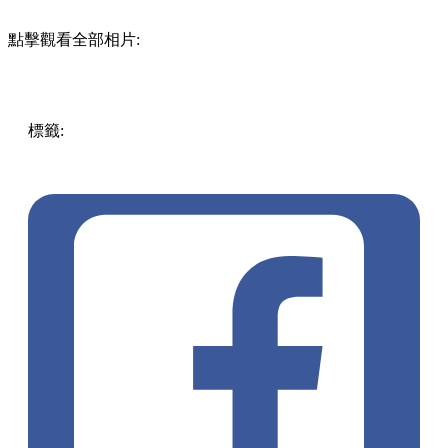
點擊觀看全部相片:
標籤:
中文(繁)
香港
香港
玩樂
香港好去處
銅鑼灣
遊戲
銅鑼
灣好去處
灣仔 / 銅鑼灣 / 大坑
密室逃脫
DEAD ISLAND 2
密室
喪屍
PS5
XBOX
迷の密失 LOST